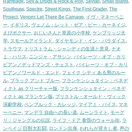
Rampage
,
Sex & Drugs & Rock & Roll
,
Skyfall
,
Small Island
,
Southpaw
,
Spectre
,
Street Kings
,
The First Grader
,
The
Project
,
Venom: Let There Be Carnage
,
イヴ・マネーペニ
ー
,
イギリス
,
ヴェノム：レット・ゼア・ビー・カーネイジ
,
えびボクサー
,
おじいさんと草原の小学校
,
ケンブリッジ大
学
,
スモールアイランド
,
ダイヤモンド・イン・パラダイス
,
トラウマ
,
トリストラム・シャンディの生涯と意見
,
ナオ
ミ・ハリス
,
ニンジャ・アサシン
,
パイレーツ・オブ・カリ
ビアン／デッドマンズ・チェスト
,
パイレーツ・オブ・カリ
ビアン／ワールド・エンド
,
フェイク シティ ある男のルー
ル
,
ブラック アンド ブルー
,
フランケンシュタイン：ベネデ
ィクト as クリーチャー版
,
フランケンシュタイン：ベネデ
ィクト as フランケン版
,
ブリストル・オールド・ヴィック
演劇学校
,
ペンブルック・カレッジ
,
マイアミ・バイス
,
マネ
ーペニー
,
マンデラ 自由への長い道
,
ムーンライト
,
モーグ
リ：ジャングルの伝説
,
ライフ・ドア 黄昏のウォール街
,
ラ
ンペイジ 巨獣大乱闘
,
ロンドン出身
,
われらが背きし者
,
声の