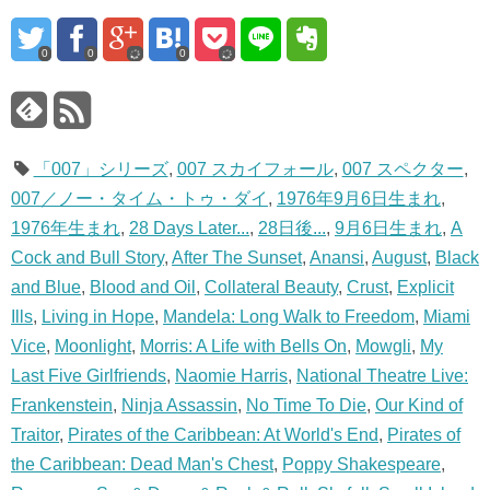
0
0
0
「007」シリーズ
,
007 スカイフォール
,
007 スペクター
,
007／ノー・タイム・トゥ・ダイ
,
1976年9月6日生まれ
,
1976年生まれ
,
28 Days Later...
,
28日後...
,
9月6日生まれ
,
A
Cock and Bull Story
,
After The Sunset
,
Anansi
,
August
,
Black
and Blue
,
Blood and Oil
,
Collateral Beauty
,
Crust
,
Explicit
Ills
,
Living in Hope
,
Mandela: Long Walk to Freedom
,
Miami
Vice
,
Moonlight
,
Morris: A Life with Bells On
,
Mowgli
,
My
Last Five Girlfriends
,
Naomie Harris
,
National Theatre Live:
Frankenstein
,
Ninja Assassin
,
No Time To Die
,
Our Kind of
Traitor
,
Pirates of the Caribbean: At World's End
,
Pirates of
the Caribbean: Dead Man's Chest
,
Poppy Shakespeare
,