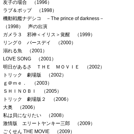
友子の場合 （1996）
ラブ＆ポップ （1998）
機動戦艦ナデシコ －The prince of darkness－
（1998） 声の出演
ガメラ３ 邪神＜イリス＞覚醒 （1999）
リング０ バースデイ （2000）
溺れる魚 （2001）
LOVE SONG （2001）
明日があるさ ＴＨＥ ＭＯＶＩＥ （2002）
トリック 劇場版 （2002）
ｇ＠ｍｅ． （2003）
ＳＨＩＮＯＢＩ （2005）
トリック 劇場版２ （2006）
大奥 （2006）
私は貝になりたい （2008）
激情版 エリートヤンキー三郎 （2009）
ごくせん THE MOVIE （2009）