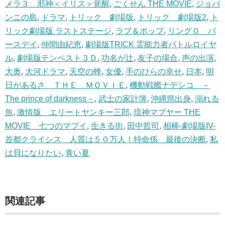
メラ３ 邪神＜イリス＞覚醒
,
ごくせん THE MOVIE
,
ジョバ
ンニの島
,
ドラマ
,
トリック 劇場版
,
トリック 劇場版2
,
ト
リック劇場版 ラストステージ
,
ラブ＆ポップ
,
リング０ バ
ースデイ
,
仲間由紀恵
,
劇場版TRICK 霊能力者バトルロイヤ
ル
,
劇場版テンペスト３Ｄ
,
功名が辻
,
友子の場合
,
声の出演
,
大奥
,
大河ドラマ
,
天空の蜂
,
女優
,
手のひらの幸せ
,
日本
,
明
日があるさ ＴＨＥ ＭＯＶＩＥ
,
機動戦艦ナデシコ －
The prince of darkness－
,
武士の家計簿
,
沖縄県出身
,
溺れる
魚
,
激情版 エリートヤンキー三郎
,
琉神マブヤー THE
MOVIE 七つのマブイ
,
生きる街
,
田中哲司
,
相棒-劇場版IV-
首都クライシス 人質は５０万人！特命係 最後の決断
,
私
は貝になりたい
,
青い夏
関連記事