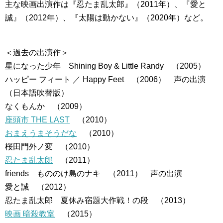
主な映画出演作は『忍たま乱太郎』（2011年）、『愛と
誠』（2012年）、『太陽は動かない』（2020年）など。
＜過去の出演作＞
星になった少年 Shining Boy & Little Randy （2005）
ハッピー フィート ／ Happy Feet （2006） 声の出演
（日本語吹替版）
なくもんか （2009）
座頭市 THE LAST
（2010）
おまえうまそうだな
（2010）
桜田門外ノ変 （2010）
忍たま乱太郎
（2011）
friends もののけ島のナキ （2011） 声の出演
愛と誠 （2012）
忍たま乱太郎 夏休み宿題大作戦！の段 （2013）
映画 暗殺教室
（2015）