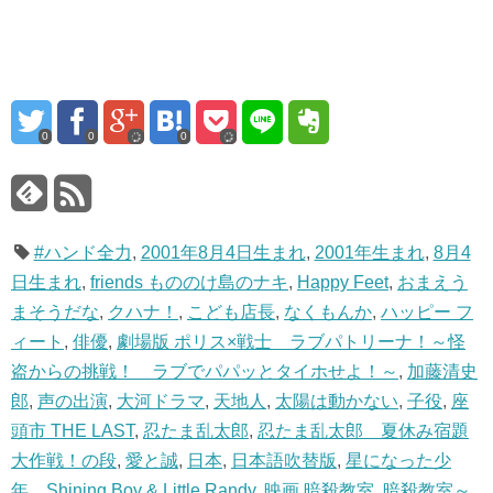
0
0
0
#ハンド全力
,
2001年8月4日生まれ
,
2001年生まれ
,
8月4
日生まれ
,
friends もののけ島のナキ
,
Happy Feet
,
おまえう
まそうだな
,
クハナ！
,
こども店長
,
なくもんか
,
ハッピー フ
ィート
,
俳優
,
劇場版 ポリス×戦士 ラブパトリーナ！～怪
盗からの挑戦！ ラブでパパッとタイホせよ！～
,
加藤清史
郎
,
声の出演
,
大河ドラマ
,
天地人
,
太陽は動かない
,
子役
,
座
頭市 THE LAST
,
忍たま乱太郎
,
忍たま乱太郎 夏休み宿題
大作戦！の段
,
愛と誠
,
日本
,
日本語吹替版
,
星になった少
年 Shining Boy & Little Randy
,
映画 暗殺教室
,
暗殺教室～