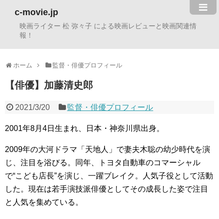
c-movie.jp
映画ライター 松 弥々子 による映画レビューと映画関連情
報！
ホーム
監督・俳優プロフィール
【俳優】加藤清史郎
2021/3/20
監督・俳優プロフィール
2001年8月4日生まれ、日本・神奈川県出身。
2009年の大河ドラマ「天地人」で妻夫木聡の幼少時代を演
じ、注目を浴びる。同年、トヨタ自動車のコマーシャル
で“こども店長”を演じ、一躍ブレイク。人気子役として活動
した。現在は若手演技派俳優としてその成長した姿で注目
と人気を集めている。