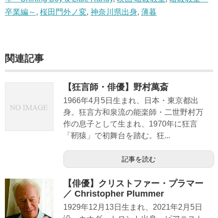
卒業編～
,
桜田門外ノ変
,
神奈川県出身
,
薄暮
関連記事
【狂言師・俳優】野村萬斎
1966年4月5日生まれ、日本・東京都出
身。狂言方和泉流の能楽師・二世野村万
作の息子として生まれ、1970年に狂言
「靭猿」で初舞台を踏む。狂...
記事を読む
【俳優】クリストファー・プラマー
／ Christopher Plummer
1929年12月13日生まれ、2021年2月5日