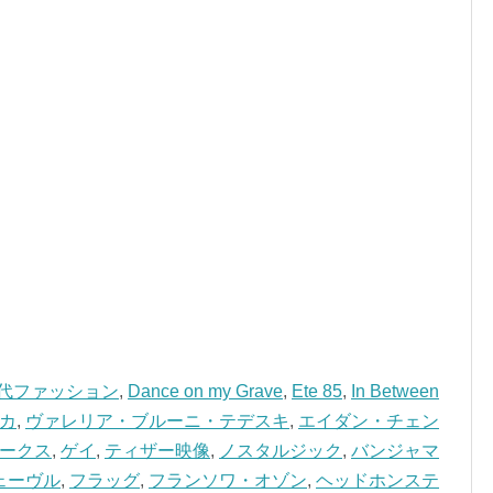
年代ファッション
,
Dance on my Grave
,
Ete 85
,
In Between
カ
,
ヴァレリア・ブルーニ・テデスキ
,
エイダン・チェン
ークス
,
ゲイ
,
ティザー映像
,
ノスタルジック
,
バンジャマ
ェーヴル
,
フラッグ
,
フランソワ・オゾン
,
ヘッドホンステ