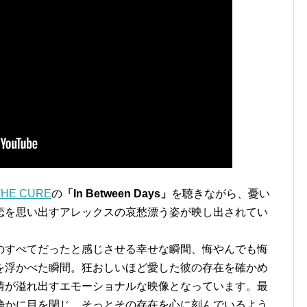
THE CURE
の
「In Between Days」
を聴きながら、憂い
恋を思い出すアレックスの哀愁漂う姿が映し出されてい
のすべてだったと感じさせる幸せな瞬間、悔やんでも悔
を浮かべた瞬間。狂おしいほど愛した彼の存在を確かめ
情が溢れ出すエモーショナルな映像となっています。最
静かに目を閉じ、そっとその存在を心に刻んでいるよう