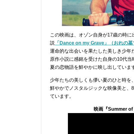
この映画は、オゾン自身が17歳の時に
説
「Dance on my Grave」（おれ
運命的な出会いを果たした美しき少年
原作小説に感銘を受けた自身の10代
夏の恋物語を鮮やかに映し出していま
少年たちの美しくも儚い夏のひと時を
鮮やかでノスタルジックな映像美と、
ています。
映画『Summer 