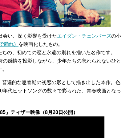
出会い、深く影響を受けた
エイダン・チェンバーズ
の小
の墓で踊れ）
を映画化したもの。
たちの、初めての恋と永遠の別れを描いた名作です。
当時の感情を投影しながら、少年たちの忘れられないひと
す。
、普遍的な思春期の初恋の形として描き出した本作。色
80年代ヒットソングの数々で彩られた、青春映画となっ
of 85』ティザー映像（8月20日公開）