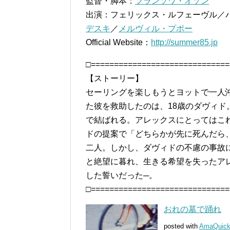
監督・脚本：
フランソワ・オゾン
出演：フェリックス・ルフェーヴル／
デスキ
／
メルヴィル・プポー
Official Website：
http://summer85.jp
□==============================
【ストーリー】
セーリングを楽しもうとヨットで一人
た彼を救助したのは、18歳のダヴィ
で結ばれる。アレックスにとってはこ
ドの提案で「どちらかが先に死んだら
二人。しかし、ダヴィドの不慮の事故
と絶望に暮れ、生きる希望を失ったア
した誓いだった─。
□==============================
おれの墓で踊れ
posted with
AmaQuic