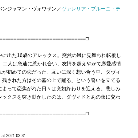
バンジャマン・ヴォワザン／
ヴァレリア・ブルーニ・テ
===============================□
沖に出た16歳のアレックス。突然の嵐に見舞われ転覆し
ド。二人は急速に惹かれ合い、友情を超えやがて恋愛感情
れが初めての恋だった。互いに深く想い合う中、ダヴィ
、残された方はその墓の上で踊る」という誓いを立てる
によって恋焦がれた日々は突如終わりを迎える。悲しみ
レックスを突き動かしたのは、ダヴィドとあの夜に交わ
===============================□
k
at 2021.03.31