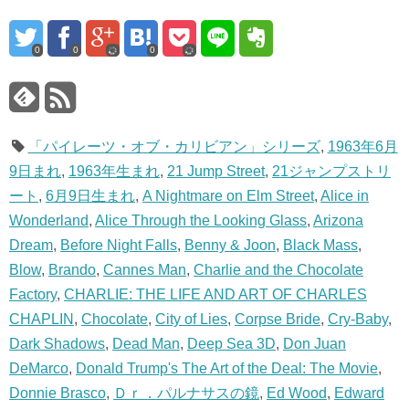
0
0
0
「パイレーツ・オブ・カリビアン」シリーズ
,
1963年6月
9日まれ
,
1963年生まれ
,
21 Jump Street
,
21ジャンプストリ
ート
,
6月9日生まれ
,
A Nightmare on Elm Street
,
Alice in
Wonderland
,
Alice Through the Looking Glass
,
Arizona
Dream
,
Before Night Falls
,
Benny & Joon
,
Black Mass
,
Blow
,
Brando
,
Cannes Man
,
Charlie and the Chocolate
Factory
,
CHARLIE: THE LIFE AND ART OF CHARLES
CHAPLIN
,
Chocolate
,
City of Lies
,
Corpse Bride
,
Cry-Baby
,
Dark Shadows
,
Dead Man
,
Deep Sea 3D
,
Don Juan
DeMarco
,
Donald Trump's The Art of the Deal: The Movie
,
Donnie Brasco
,
Ｄｒ．パルナサスの鏡
,
Ed Wood
,
Edward