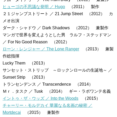
ヒューゴの不思議な発明 ／ Hugo
（2011） 製作
２１ジャンプストリート ／ 21 Jump Street （2012） カ
メオ出演
ダーク・シャドウ ／ Dark Shadows （2012） 兼製作
マンガで世界を変えようとした男 ラルフ・ステッドマン
／ For No Good Reason （2012）
ローン・レンジャー ／ The Lone Ranger
（2013） 兼製
作総指揮
Lucky Them （2013）
サンセット・ストリップ ～ロックンロールの生誕地～ ／
Sunset Strip （2013）
トランセンデンス ／ Transcendence （2014）
Ｍｒ．タスク ／ Tusk （2014） ギー・ラポワンテ名義
イントゥ・ザ・ウッズ ／ Into the Woods
（2015）
チャーリー・モルデカイ 華麗なる名画の秘密 ／
Mortdecai
（2015） 兼製作