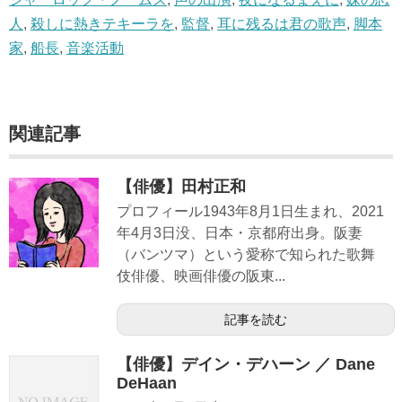
人
,
殺しに熱きテキーラを
,
監督
,
耳に残るは君の歌声
,
脚本
家
,
船長
,
音楽活動
関連記事
【俳優】田村正和
プロフィール1943年8月1日生まれ、2021
年4月3日没、日本・京都府出身。阪妻
（バンツマ）という愛称で知られた歌舞
伎俳優、映画俳優の阪東...
記事を読む
【俳優】デイン・デハーン ／ Dane
DeHaan