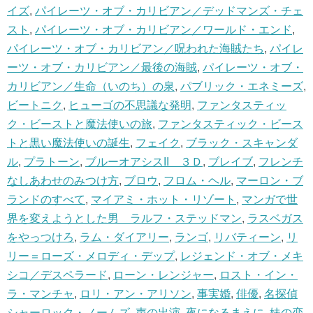
イズ
,
パイレーツ・オブ・カリビアン／デッドマンズ・チェ
スト
,
パイレーツ・オブ・カリビアン／ワールド・エンド
,
パイレーツ・オブ・カリビアン／呪われた海賊たち
,
パイレ
ーツ・オブ・カリビアン／最後の海賊
,
パイレーツ・オブ・
カリビアン／生命（いのち）の泉
,
パブリック・エネミーズ
,
ビートニク
,
ヒューゴの不思議な発明
,
ファンタスティッ
ク・ビーストと魔法使いの旅
,
ファンタスティック・ビース
トと黒い魔法使いの誕生
,
フェイク
,
ブラック・スキャンダ
ル
,
プラトーン
,
ブルーオアシスII ３Ｄ
,
ブレイブ
,
フレンチ
なしあわせのみつけ方
,
ブロウ
,
フロム・ヘル
,
マーロン・ブ
ランドのすべて
,
マイアミ・ホット・リゾート
,
マンガで世
界を変えようとした男 ラルフ・ステッドマン
,
ラスベガス
をやっつけろ
,
ラム・ダイアリー
,
ランゴ
,
リバティーン
,
リ
リー＝ローズ・メロディ・デップ
,
レジェンド・オブ・メキ
シコ／デスペラード
,
ローン・レンジャー
,
ロスト・イン・
ラ・マンチャ
,
ロリ・アン・アリソン
,
事実婚
,
俳優
,
名探偵
シャーロック・ノームズ
,
声の出演
,
夜になるまえに
,
妹の恋