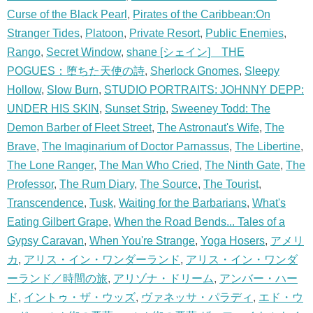
Curse of the Black Pearl
,
Pirates of the Caribbean:On
Stranger Tides
,
Platoon
,
Private Resort
,
Public Enemies
,
Rango
,
Secret Window
,
shane [シェイン] THE
POGUES：堕ちた天使の詩
,
Sherlock Gnomes
,
Sleepy
Hollow
,
Slow Burn
,
STUDIO PORTRAITS: JOHNNY DEPP:
UNDER HIS SKIN
,
Sunset Strip
,
Sweeney Todd: The
Demon Barber of Fleet Street
,
The Astronaut's Wife
,
The
Brave
,
The Imaginarium of Doctor Parnassus
,
The Libertine
,
The Lone Ranger
,
The Man Who Cried
,
The Ninth Gate
,
The
Professor
,
The Rum Diary
,
The Source
,
The Tourist
,
Transcendence
,
Tusk
,
Waiting for the Barbarians
,
What's
Eating Gilbert Grape
,
When the Road Bends... Tales of a
Gypsy Caravan
,
When You're Strange
,
Yoga Hosers
,
アメリ
カ
,
アリス・イン・ワンダーランド
,
アリス・イン・ワンダ
ーランド／時間の旅
,
アリゾナ・ドリーム
,
アンバー・ハー
ド
,
イントゥ・ザ・ウッズ
,
ヴァネッサ・パラディ
,
エド・ウ