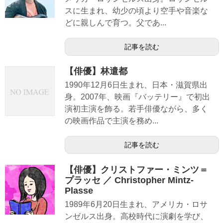
スに生まれ、幼少の頃より空手や音楽な
どに親しんで育つ。父であ...
記事を読む
【俳優】林遣都
1990年12月6日生まれ、日本・滋賀県出
身。2007年、映画『バッテリー』で初出
演初主演を飾る。若手俳優ながら、多く
の映画作品で主演を務め...
記事を読む
【俳優】クリストファー・ミンツ＝
プラッセ ／ Christopher Mintz-
Plasse
1989年6月20日生まれ、アメリカ・ロサ
ンゼルス出身。高校時代に演劇を学び、