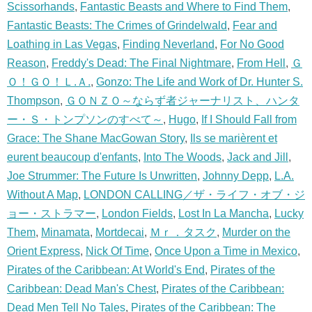
Scissorhands
,
Fantastic Beasts and Where to Find Them
,
Fantastic Beasts: The Crimes of Grindelwald
,
Fear and
Loathing in Las Vegas
,
Finding Neverland
,
For No Good
Reason
,
Freddy's Dead: The Final Nightmare
,
From Hell
,
Ｇ
Ｏ！ＧＯ！Ｌ.Ａ.
,
Gonzo: The Life and Work of Dr. Hunter S.
Thompson
,
ＧＯＮＺＯ～ならず者ジャーナリスト、ハンタ
ー・Ｓ・トンプソンのすべて～
,
Hugo
,
If I Should Fall from
Grace: The Shane MacGowan Story
,
Ils se marièrent et
eurent beaucoup d'enfants
,
Into The Woods
,
Jack and Jill
,
Joe Strummer: The Future Is Unwritten
,
Johnny Depp
,
L.A.
Without A Map
,
LONDON CALLING／ザ・ライフ・オブ・ジ
ョー・ストラマー
,
London Fields
,
Lost In La Mancha
,
Lucky
Them
,
Minamata
,
Mortdecai
,
Ｍｒ．タスク
,
Murder on the
Orient Express
,
Nick Of Time
,
Once Upon a Time in Mexico
,
Pirates of the Caribbean: At World's End
,
Pirates of the
Caribbean: Dead Man's Chest
,
Pirates of the Caribbean:
Dead Men Tell No Tales
,
Pirates of the Caribbean: The