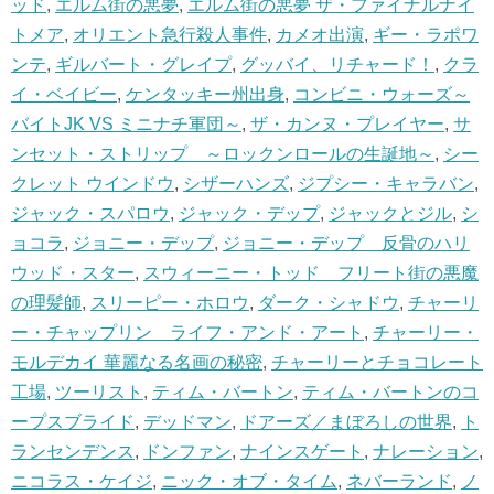
ッド
,
エルム街の悪夢
,
エルム街の悪夢 ザ・ファイナルナイ
トメア
,
オリエント急行殺人事件
,
カメオ出演
,
ギー・ラポワ
ンテ
,
ギルバート・グレイプ
,
グッバイ、リチャード！
,
クラ
イ・ベイビー
,
ケンタッキー州出身
,
コンビニ・ウォーズ～
バイトJK VS ミニナチ軍団～
,
ザ・カンヌ・プレイヤー
,
サ
ンセット・ストリップ ～ロックンロールの生誕地～
,
シー
クレット ウインドウ
,
シザーハンズ
,
ジプシー・キャラバン
,
ジャック・スパロウ
,
ジャック・デップ
,
ジャックとジル
,
シ
ョコラ
,
ジョニー・デップ
,
ジョニー・デップ 反骨のハリ
ウッド・スター
,
スウィーニー・トッド フリート街の悪魔
の理髪師
,
スリーピー・ホロウ
,
ダーク・シャドウ
,
チャーリ
ー・チャップリン ライフ・アンド・アート
,
チャーリー・
モルデカイ 華麗なる名画の秘密
,
チャーリーとチョコレート
工場
,
ツーリスト
,
ティム・バートン
,
ティム・バートンのコ
ープスブライド
,
デッドマン
,
ドアーズ／まぼろしの世界
,
ト
ランセンデンス
,
ドンファン
,
ナインスゲート
,
ナレーション
,
ニコラス・ケイジ
,
ニック・オブ・タイム
,
ネバーランド
,
ノ