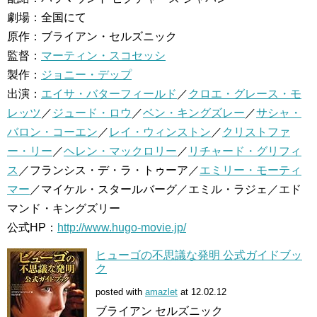
劇場：全国にて
原作：ブライアン・セルズニック
監督：
マーティン・スコセッシ
製作：
ジョニー・デップ
出演：
エイサ・バターフィールド
／
クロエ・グレース・モ
レッツ
／
ジュード・ロウ
／
ベン・キングズレー
／
サシャ・
バロン・コーエン
／
レイ・ウィンストン
／
クリストファ
ー・リー
／
ヘレン・マックロリー
／
リチャード・グリフィ
ス
／フランシス・デ・ラ・トゥーア／
エミリー・モーティ
マー
／マイケル・スタールバーグ／エミル・ラジェ／エド
マンド・キングズリー
公式HP：
http://www.hugo-movie.jp/
ヒューゴの不思議な発明 公式ガイドブッ
ク
posted with
amazlet
at 12.02.12
ブライアン セルズニック