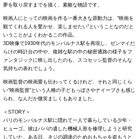
夢を取り戻すまでを描く、素敵な物語です。
映画人にとっての映画を作る一番大きな原動力は、“映画を
観てくれる人を驚かせ、楽しませたい”ということなのだと
いうことがよくわかるこの作品。
3D映像で1930年代のモンパルナス駅を再現し、ゼンマイだ
らけの時計台の中や、複雑な駅の中の秘密通路の様子をフ
ァンタジックに映し出したのも、スコセッシ監督のそんな
気持ちの表れでしょう。
映画監督の映画愛も伝わってくるけれど、それと同じくら
い“映画監督”という人種の子どもっぽさやナイーブさも感じ
られ、なんだか微笑ましくもありました。
＜STORY＞
パリのモンパルナス駅に隠れて一人で暮らしている少年・
ヒューゴ。彼はパパの遺した機械人形を修理しようと研究
していた。ある日、ネジの調達のためおもちゃを盗もうと