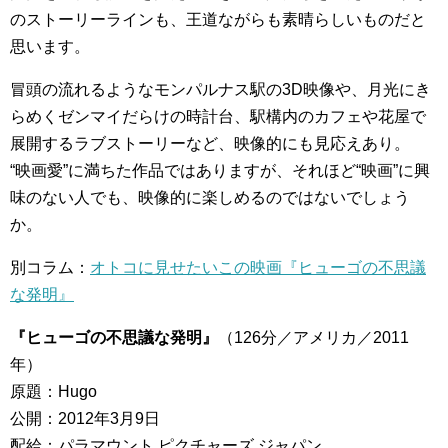
のストーリーラインも、王道ながらも素晴らしいものだと
思います。
冒頭の流れるようなモンパルナス駅の3D映像や、月光にき
らめくゼンマイだらけの時計台、駅構内のカフェや花屋で
展開するラブストーリーなど、映像的にも見応えあり。
“映画愛”に満ちた作品ではありますが、それほど“映画”に興
味のない人でも、映像的に楽しめるのではないでしょう
か。
別コラム：
オトコに見せたいこの映画『ヒューゴの不思議
な発明』
『ヒューゴの不思議な発明』
（126分／アメリカ／2011
年）
原題：Hugo
公開：2012年3月9日
配給：パラマウント ピクチャーズ ジャパン