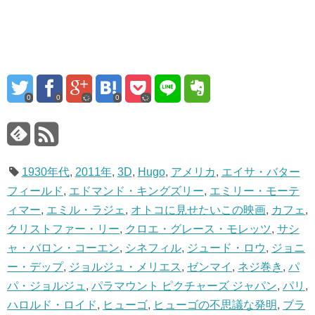
0
0
0
1930年代
,
2011年
,
3D
,
Hugo
,
アメリカ
,
エイサ・バター
フィールド
,
エドマンド・キングズリー
,
エミリー・モーテ
ィマー
,
エミル・ラジェ
,
オトコに見せたいこの映画
,
カフェ
,
クリストファー・リー
,
クロエ・グレース・モレッツ
,
サシ
ャ・バロン・コーエン
,
シネフィル
,
ジュード・ロウ
,
ジョニ
ー・デップ
,
ジョルジュ・メリエス
,
ゼンマイ
,
ネジ巻き
,
パ
パ・ジョルジュ
,
パラマウント ピクチャーズ ジャパン
,
パリ
,
ハロルド・ロイド
,
ヒューゴ
,
ヒューゴの不思議な発明
,
ブラ