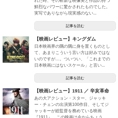
れた時、その斬新な映像美と作品の持つ
鮮烈なパワーに驚かされたものでした。
実写でありながら現実感のない...
記事を読む
【映画レビュー】キングダム
日本映画界の隅の隅に身を置くものとし
て、あまりこういう言い方は好みではな
いのですが…。ついつい、「これまでの
日本映画にはないスケール」と言い...
記事を読む
【映画レビュー】1911 ／ 辛亥革命
あの大アクション・スター、ジャッキ
ー・チェンの出演第100作目、そしてジ
ャッキーが総監督を務めている映画
『1911』。この映画は今からちょう...