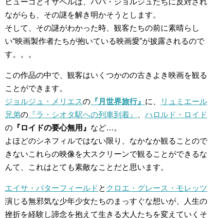
ヒューゴとイザベルは、パパ・ジョルジュたちに反対され
ながらも、その謎を解き明かそうとします。
そして、その謎がわかった時、観客たちの前に素晴らし
い“映画製作者たちが抱いている映画愛”が披露されるので
す。。。
この作品の中で、観客はいくつかのの古きよき映画を観る
ことができます。
ジョルジュ・メリエス
の
『月世界旅行』
に、
リュミエール
兄弟
の
『ラ・シオタ駅への列車到着』
、
ハロルド・ロイド
の
『ロイドの要心無用』
など…。
よほどのシネフィルではない限り、なかなか観ることので
きないこれらの映像を大スクリーンで観ることができるな
んて、これはとても素敵なことだと思います。
エイサ・バターフィールド
と
クロエ・グレース・モレッツ
演じる無邪気な少年少女たちのまっすぐな想いが、人生の
挫折を経験し諦念を抱えて生きる大人たちを変えていくそ