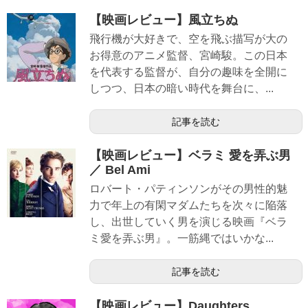
【映画レビュー】風立ちぬ
飛行機が大好きで、空を飛ぶ描写が大の
お得意のアニメ監督、宮崎駿。この日本
を代表する監督が、自分の趣味を全開に
しつつ、日本の暗い時代を舞台に、...
記事を読む
【映画レビュー】ベラミ 愛を弄ぶ男
／ Bel Ami
ロバート・パティンソンがその男性的魅
力で年上の有閑マダムたちを次々に陥落
し、出世していく男を演じる映画『ベラ
ミ愛を弄ぶ男』。一筋縄ではいかな...
記事を読む
【映画レビュー】Daughters