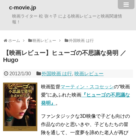
c-movie.jp
映画ライター 松 弥々子 による映画レビューと映画関連情
報！
ホーム
映画レビュー
外国映画 は行
【映画レビュー】ヒューゴの不思議な発明 ／
Hugo
2012/1/30
外国映画 は行
,
映画レビュー
映画監督
マーティン・スコセッシ
の“映画
愛”にあふれた映画
『ヒューゴの不思議な
発明』
。
ファンタジックな3D映像で子ども向けの
作品なのかと思いきや、子どもたちの冒
険を通して、一度夢を諦めた老人が再び