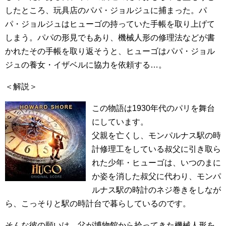
したところ、玩具店のパパ・ジョルジュに捕まった。パ
パ・ジョルジュはヒューゴの持っていた手帳を取り上げて
しまう。パパの形見でもあり、機械人形の修理法などが書
かれたその手帳を取り返そうと、ヒューゴはパパ・ジョル
ジュの養女・イザベルに協力を依頼する…。
＜解説＞
この物語は1930年代のパリを舞台
にしています。
父親を亡くし、モンパルナス駅の時
計修理工をしている叔父に引き取ら
れた少年・ヒューゴは、いつのまに
か姿を消した叔父に代わり、モンパ
ルナス駅の時計のネジ巻きをしなが
ら、こっそりと駅の時計台で暮らしているのです。
そんな彼の願いは、父が博物館から拾ってきた機械人形を