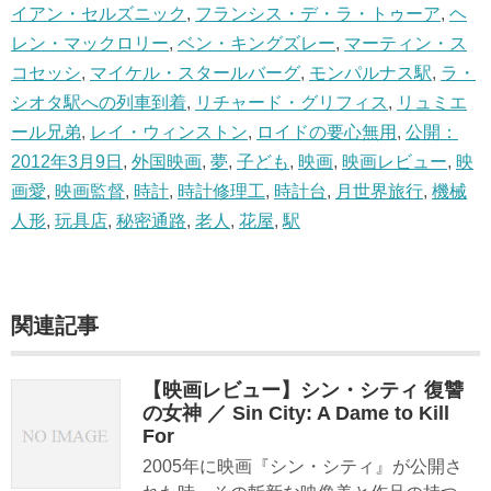
イアン・セルズニック
,
フランシス・デ・ラ・トゥーア
,
ヘ
レン・マックロリー
,
ベン・キングズレー
,
マーティン・ス
コセッシ
,
マイケル・スタールバーグ
,
モンパルナス駅
,
ラ・
シオタ駅への列車到着
,
リチャード・グリフィス
,
リュミエ
ール兄弟
,
レイ・ウィンストン
,
ロイドの要心無用
,
公開：
2012年3月9日
,
外国映画
,
夢
,
子ども
,
映画
,
映画レビュー
,
映
画愛
,
映画監督
,
時計
,
時計修理工
,
時計台
,
月世界旅行
,
機械
人形
,
玩具店
,
秘密通路
,
老人
,
花屋
,
駅
関連記事
【映画レビュー】シン・シティ 復讐
の女神 ／ Sin City: A Dame to Kill
For
2005年に映画『シン・シティ』が公開さ