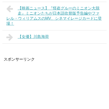
【映画ニュース】『怪盗グルーのミニオン大脱
走』ミニオンたちが日本語吹替版予告編やファ
レル・ウィリアムスのMV、シネマイレージカードに登
場！
【女優】川島海荷
スポンサーリンク