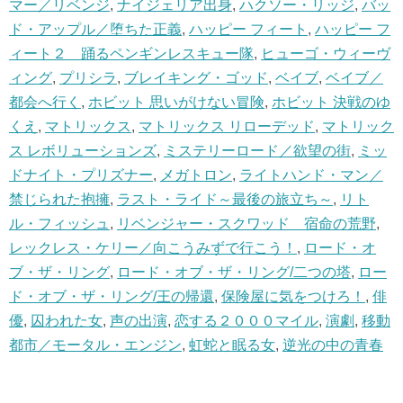
マー／リベンジ
,
ナイジェリア出身
,
ハクソー・リッジ
,
バッ
ド・アップル／堕ちた正義
,
ハッピー フィート
,
ハッピー フ
ィート２ 踊るペンギンレスキュー隊
,
ヒューゴ・ウィーヴ
ィング
,
プリシラ
,
ブレイキング・ゴッド
,
ベイブ
,
ベイブ／
都会へ行く
,
ホビット 思いがけない冒険
,
ホビット 決戦のゆ
くえ
,
マトリックス
,
マトリックス リローデッド
,
マトリック
ス レボリューションズ
,
ミステリーロード／欲望の街
,
ミッ
ドナイト・プリズナー
,
メガトロン
,
ライトハンド・マン／
禁じられた抱擁
,
ラスト・ライド～最後の旅立ち～
,
リト
ル・フィッシュ
,
リベンジャー・スクワッド 宿命の荒野
,
レックレス・ケリー／向こうみずで行こう！
,
ロード・オ
ブ・ザ・リング
,
ロード・オブ・ザ・リング/二つの塔
,
ロー
ド・オブ・ザ・リング/王の帰還
,
保険屋に気をつけろ！
,
俳
優
,
囚われた女
,
声の出演
,
恋する２０００マイル
,
演劇
,
移動
都市／モータル・エンジン
,
虹蛇と眠る女
,
逆光の中の青春