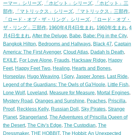
ーマー」シリーズ
,
「ホビット」シリーズ
,
「ホビット」三
部作
,
「マトリックス」シリーズ
,
「マトリックス」三部作
,
「ロード・オブ・ザ・リング」シリーズ
,
「ロード・オブ・
ザ・リング」三部作
,
1960年4月4日生まれ
,
1960年生まれ
,
4
月4日生まれ
,
After the Deluge
,
Babe
,
Babe: Pig in the City
,
Bangkok Hilton
,
Bedrooms and Hallways
,
Black 47
,
Captain
America: The First Avenger
,
Cloud Atlas
,
Dadah Is Death
,
EXILE
,
For Love Alone
,
Frauds
,
Hacksaw Ridge
,
Happy
Feet
,
Happy Feet Two
,
Healing
,
Hearts and Bones
,
Horseplay
,
Hugo Weaving
,
I Spry
,
Jasper Jones
,
Last Ride
,
Legend of the Guardians: The Owls of Ga'Hoole
,
Little Fish
,
Lone Wolf
,
Loveland
,
Measure for Measure
,
Mortal Engines
,
Mystery Road
,
Oranges and Sunshine
,
Peaches
,
Priscilla
,
Proof
,
Reckless Kelly
,
Russian Doll
,
Sky Pirates
,
Strange
Planet
,
Strangerland
,
The Adventures of Priscilla Queen of
the Desert
,
The City's Edge
,
The Custodian
,
The
Dressmaker
,
THE HOBBIT
,
The Hobbit: An Unexpected