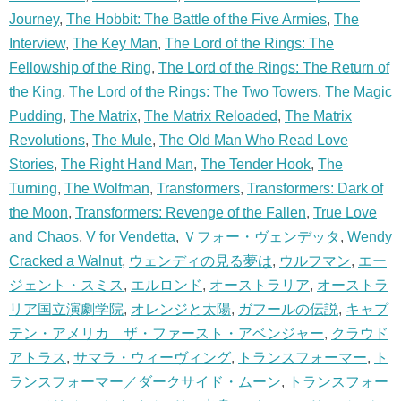
Journey
,
The Hobbit: The Battle of the Five Armies
,
The
Interview
,
The Key Man
,
The Lord of the Rings: The
Fellowship of the Ring
,
The Lord of the Rings: The Return of
the King
,
The Lord of the Rings: The Two Towers
,
The Magic
Pudding
,
The Matrix
,
The Matrix Reloaded
,
The Matrix
Revolutions
,
The Mule
,
The Old Man Who Read Love
Stories
,
The Right Hand Man
,
The Tender Hook
,
The
Turning
,
The Wolfman
,
Transformers
,
Transformers: Dark of
the Moon
,
Transformers: Revenge of the Fallen
,
True Love
and Chaos
,
V for Vendetta
,
Ｖフォー・ヴェンデッタ
,
Wendy
Cracked a Walnut
,
ウェンディの見る夢は
,
ウルフマン
,
エー
ジェント・スミス
,
エルロンド
,
オーストラリア
,
オーストラ
リア国立演劇学院
,
オレンジと太陽
,
ガフールの伝説
,
キャプ
テン・アメリカ ザ・ファースト・アベンジャー
,
クラウド
アトラス
,
サマラ・ウィーヴィング
,
トランスフォーマー
,
ト
ランスフォーマー／ダークサイド・ムーン
,
トランスフォー