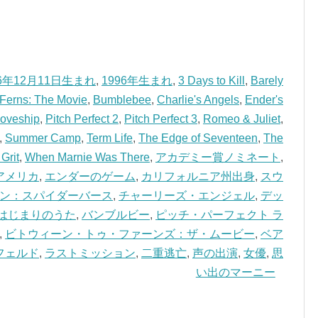
96年12月11日生まれ
,
1996年生まれ
,
3 Days to Kill
,
Barely
Ferns: The Movie
,
Bumblebee
,
Charlie's Angels
,
Ender's
Loveship
,
Pitch Perfect 2
,
Pitch Perfect 3
,
Romeo & Juliet
,
,
Summer Camp
,
Term Life
,
The Edge of Seventeen
,
The
Grit
,
When Marnie Was There
,
アカデミー賞ノミネート
,
アメリカ
,
エンダーのゲーム
,
カリフォルニア州出身
,
スウ
ン：スパイダーバース
,
チャーリーズ・エンジェル
,
デッ
はじまりのうた
,
バンブルビー
,
ピッチ・パーフェクト ラ
,
ビトウィーン・トゥ・ファーンズ：ザ・ムービー
,
ベア
フェルド
,
ラストミッション
,
二重逃亡
,
声の出演
,
女優
,
思
い出のマーニー