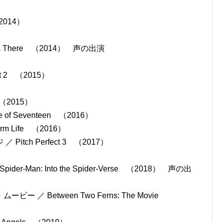
2014）
s There （2014） 声の出演
t 2 （2015）
 （2015）
f Seventeen （2016）
Life （2016）
ch Perfect 3 （2017）
）
Man: Into the Spider-Verse （2018） 声の出
 Between Two Ferns: The Movie