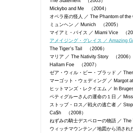
The Statement （2003）
Mickybo and Me （2004）
オペラ座の怪人 ／ The Phantom of the
ミュンヘン ／ Munich （2005）
マイアミ・バイス ／ Miami Vice （2
アメイジング・グレイス ／ Amazing Gr
The Tiger’s Tail （2006）
マリア ／ The Nativity Story （2006
Hallam Foe （2007）
ゼア・ウィル・ビー・ブラッド ／ There Wi
マーゴット・ウェディング ／ Margot at t
ヒットマンズ・レクイエム ／ In Bruge
ペティグルーさんの運命の１日 ／ Miss Petti
ストップ・ロス／戦火の逃亡者 ／ Stop-
Ca$h （2008）
ねずみの騎士デスペローの物語 ／ The Tal
ウィッチマウンテン／地図から消された山 ／ Ra