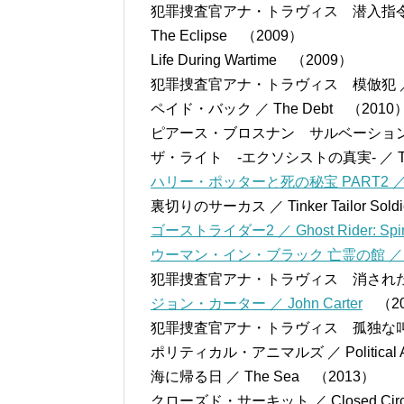
犯罪捜査官アナ・トラヴィス 潜入指令 ／ Ab
The Eclipse （2009）
Life During Wartime （2009）
犯罪捜査官アナ・トラヴィス 模倣犯 ／ Above 
ペイド・バック ／ The Debt （2010
ピアース・ブロスナン サルベーション ／ Sal
ザ・ライト -エクソシストの真実- ／ The
ハリー・ポッターと死の秘宝 PART2 ／ Harry Pot
裏切りのサーカス ／ Tinker Tailor Sold
ゴーストライダー2 ／ Ghost Rider: Spirit
ウーマン・イン・ブラック 亡霊の館 ／ The 
犯罪捜査官アナ・トラヴィス 消された顔 ／ Abov
ジョン・カーター ／ John Carter
（20
犯罪捜査官アナ・トラヴィス 孤独な叫び ／ Abo
ポリティカル・アニマルズ ／ Political A
海に帰る日 ／ The Sea （2013）
クローズド・サーキット ／ Closed Circ