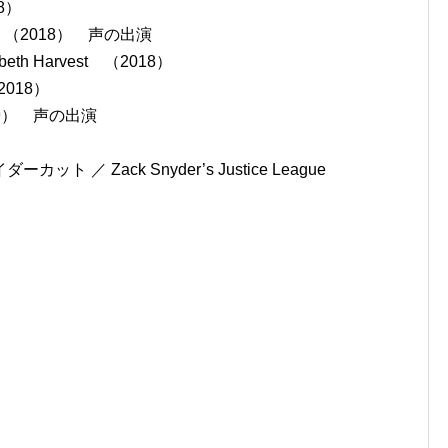
018）
Queen （2018） 声の出演
th Harvest （2018）
（2018）
9） 声の出演
／ Zack Snyder’s Justice League