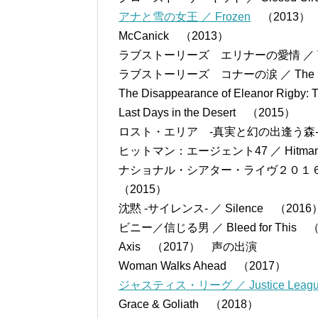
アナと雪の女王 ／ Frozen
（2013）
McCanick （2013）
ラブストーリーズ エリナーの愛情 ／ The Disa
ラブストーリーズ コナーの涙 ／ The Disapp
The Disappearance of Eleanor Rigb
Last Days in the Desert （2015）
ロスト・エリア -真実と幻の出逢う森- ／ The
ヒットマン：エージェント47 ／ Hitman: 
ナショナル・シアター・ライヴ２０１６／ハムレット
（2015）
沈黙 -サイレンス- ／ Silence （2016
ビニー／信じる男 ／ Bleed for This 
Axis （2017） 声の出演
Woman Walks Ahead （2017）
ジャスティス・リーグ ／ Justice Leag
Grace & Goliath （2018）