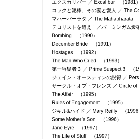
エクスカリバー ／ Excalibur （1981
コックと泥棒、その妻と愛人 ／ The Cook, the
マハーバーラタ ／ The Mahabharata
テロリストを追え！／バーミンガム爆破事件の謎 ／ Th
Bombing （1990）
December Bride （1991）
Hostages （1992）
The Man Who Cried （1993）
第一容疑者３ ／ Prime Suspect 3 （1
ジェイン・オースティンの説得 ／ Persua
サークル・オブ・フレンズ ／ Circle of F
The Affair （1995）
Rules of Engagement （1995）
ジキル&ハイド ／ Mary Reilly （199
Some Mother’s Son （1996）
Jane Eyre （1997）
The Life of Stuff （1997）