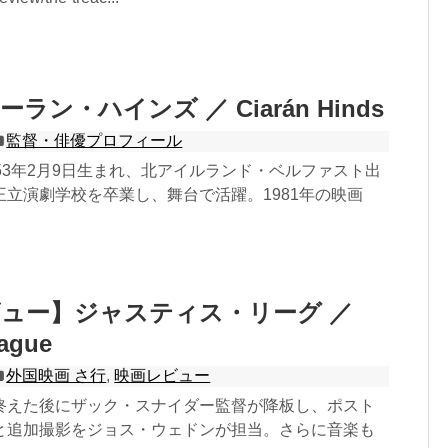
ラン・ハインズ ／ Ciarán Hinds
監督・俳優プロフィール
53年2月9日生まれ、北アイルランド・ベルファスト出
立演劇学校を卒業し、舞台で活躍。1981年の映画
ュー】ジャスティス・リーグ ／
eague
外国映画 さ行
,
映画レビュー
終えた後にザック・スナイダー監督が降板し、ポスト
と追加撮影をジョス・ウェドンが担当。さらに音楽も