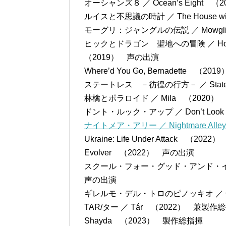
オーシャンズ８ ／ Ocean’s Eight （
ルイスと不思議の時計 ／ The House with 
モーグリ：ジャングルの伝説 ／ Mowg
ヒックとドラゴン 聖地への冒険 ／ How to Tra
（2019） 声の出演
Where’d You Go, Bernadette （20
ステートレス －彷徨の行方－ ／ Stat
林檎とポラロイド ／ Mila （2020
ドント・ルック・アップ ／ Don’t Look
ナイトメア・アリー ／ Nightmare Alley
Ukraine: Life Under Attack （2
Evolver （2022） 声の出演
スクール・フォー・グッド・アンド・イービル ／ 
声の出演
ギレルモ・デル・トロのピノッキオ ／ Guille
TAR/ター ／ Tár （2022） 兼製作
Shayda （2023） 製作総指揮