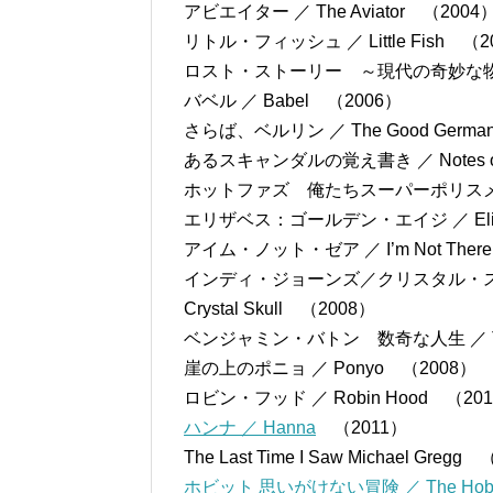
アビエイター ／ The Aviator （2004
リトル・フィッシュ ／ Little Fish （2
ロスト・ストーリー ～現代の奇妙な物語～ ／ S
バベル ／ Babel （2006）
さらば、ベルリン ／ The Good Germa
あるスキャンダルの覚え書き ／ Notes on 
ホットファズ 俺たちスーパーポリスメン！ 
エリザベス：ゴールデン・エイジ ／ Elizabet
アイム・ノット・ゼア ／ I’m Not Ther
インディ・ジョーンズ／クリスタル・スカルの王国 ／ 
Crystal Skull （2008）
ベンジャミン・バトン 数奇な人生 ／ The Curi
崖の上のポニョ ／ Ponyo （200
ロビン・フッド ／ Robin Hood （20
ハンナ ／ Hanna
（2011）
The Last Time I Saw Michael Gregg
ホビット 思いがけない冒険 ／ The Hobbit: 