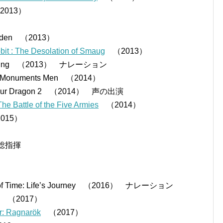
2013）
to Eden （2013）
The Desolation of Smaug
（2013）
l Rising （2013） ナレーション
numents Men （2014）
our Dragon 2 （2014） 声の出演
ttle of the Five Armies
（2014）
2015）
作総指揮
ime: Life’s Journey （2016） ナレーション
（2017）
Ragnarök
（2017）