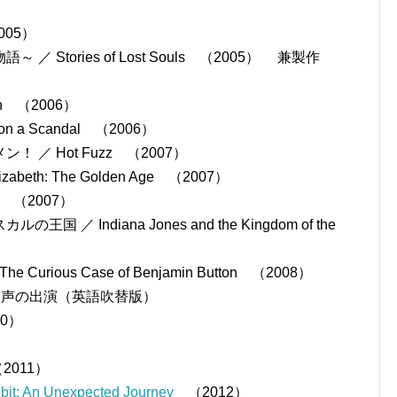
）
005）
tories of Lost Souls （2005） 兼製作
n （2006）
a Scandal （2006）
／ Hot Fuzz （2007）
h: The Golden Age （2007）
e （2007）
Indiana Jones and the Kingdom of the
ous Case of Benjamin Button （2008）
8） 声の出演（英語吹替版）
10）
 （2011）
An Unexpected Journey
（2012）