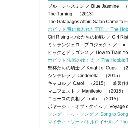
ブルージャスミン ／ Blue Jasmine （
The Turning （2013）
The Galapagos Affair: Satan Came 
ホビット 竜に奪われた王国 ／ The Hobbit : 
Girl Rising -少女たちの挑戦- ／ Gir
ミケランジェロ・プロジェクト ／ The Mo
ヒックとドラゴン２ ／ How to Train Y
ホビット 決戦のゆくえ ／ The Hobbit: The Ba
聖杯たちの騎士 ／ Knight of Cups （
シンデレラ ／ Cinderella （2015）
キャロル ／ Carol （2015） 兼製
マニフェスト ／ Manifesto （2015）
ニュースの真相 ／ Truth （2015）
ボヤージュ・オブ・タイム ／ Voyage of T
ソング・トゥ・ソング ／ Song to Song
マイティ・ソー バトルロイヤル ／ Thor: 