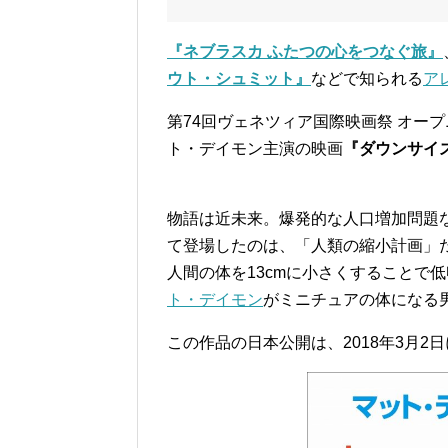
『ネブラスカ ふたつの心をつなぐ旅』
ウト・シュミット』
などで知られる
ア
第74回ヴェネツィア国際映画祭 オー
ト・デイモン主演の映画
『ダウンサイ
物語は近未来。爆発的な人口増加問題
て登場したのは、「人類の縮小計画」
人間の体を13cmに小さくすることで
ト・デイモン
がミニチュアの体になる
この作品の日本公開は、2018年3月