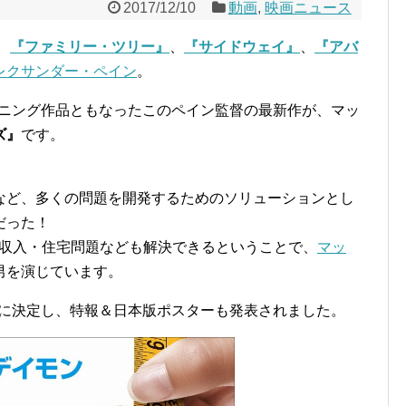
2017/12/10
動画
,
映画ニュース
、
『ファミリー・ツリー』
、
『サイドウェイ』
、
『アバ
レクサンダー・ペイン
。
プニング作品ともなったこのペイン監督の最新作が、マッ
ズ』
です。
など、多くの問題を開発するためのソリューションとし
だった！
低収入・住宅問題なども解決できるということで、
マッ
男を演じています。
2日に決定し、特報＆日本版ポスターも発表されました。