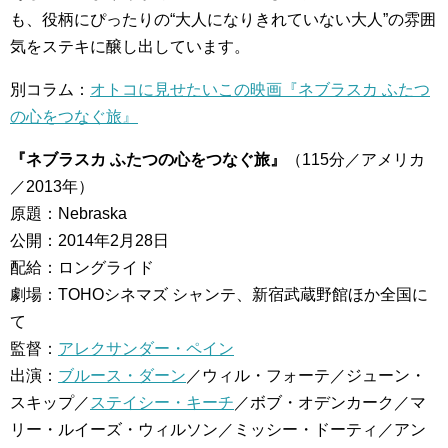
も、役柄にぴったりの“大人になりきれていない大人”の雰囲
気をステキに醸し出しています。
別コラム：
オトコに見せたいこの映画『ネブラスカ ふたつ
の心をつなぐ旅』
『ネブラスカ ふたつの心をつなぐ旅』
（115分／アメリカ
／2013年）
原題：Nebraska
公開：2014年2月28日
配給：ロングライド
劇場：TOHOシネマズ シャンテ、新宿武蔵野館ほか全国に
て
監督：
アレクサンダー・ペイン
出演：
ブルース・ダーン
／ウィル・フォーテ／ジューン・
スキップ／
ステイシー・キーチ
／ボブ・オデンカーク／マ
リー・ルイーズ・ウィルソン／ミッシー・ドーティ／アン