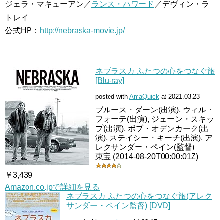
ジェラ・マキューアン／
ランス・ハワード
／デヴィン・ラ
トレイ
公式HP：
http://nebraska-movie.jp/
ネブラスカ ふたつの心をつなぐ旅
[Blu-ray]
posted with
AmaQuick
at 2021.03.23
ブルース・ダーン(出演), ウィル・
フォーテ(出演), ジェーン・スキッ
プ(出演), ボブ・オデンカーク(出
演), ステイシー・キーチ(出演), ア
レクサンダー・ペイン(監督)
東宝 (2014-08-20T00:00:01Z)
￥3,439
Amazon.co.jpで詳細を見る
ネブラスカ ふたつの心をつなぐ旅(アレク
サンダー・ペイン監督) [DVD]