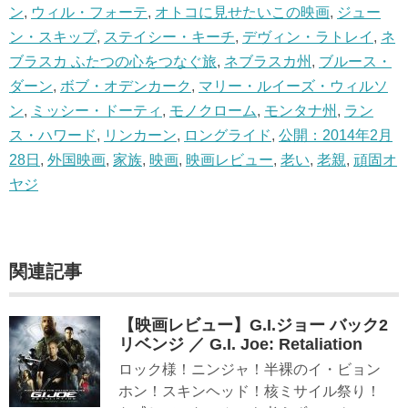
ン
,
ウィル・フォーテ
,
オトコに見せたいこの映画
,
ジュー
ン・スキップ
,
ステイシー・キーチ
,
デヴィン・ラトレイ
,
ネ
ブラスカ ふたつの心をつなぐ旅
,
ネブラスカ州
,
ブルース・
ダーン
,
ボブ・オデンカーク
,
マリー・ルイーズ・ウィルソ
ン
,
ミッシー・ドーティ
,
モノクローム
,
モンタナ州
,
ラン
ス・ハワード
,
リンカーン
,
ロングライド
,
公開：2014年2月
28日
,
外国映画
,
家族
,
映画
,
映画レビュー
,
老い
,
老親
,
頑固オ
ヤジ
関連記事
【映画レビュー】G.I.ジョー バック2
リベンジ ／ G.I. Joe: Retaliation
ロック様！ニンジャ！半裸のイ・ビョン
ホン！スキンヘッド！核ミサイル祭り！