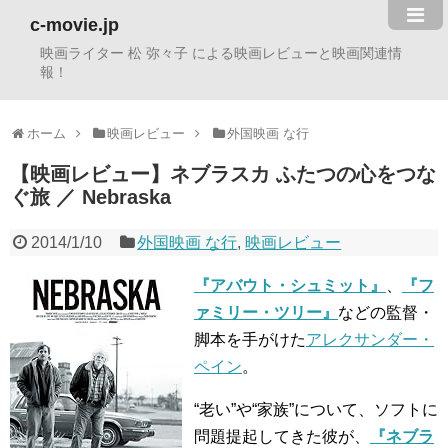
c-movie.jp
映画ライター 松 弥々子 による映画レビューと映画関連情
報！
ホーム
映画レビュー
外国映画 な行
【映画レビュー】ネブラスカ ふたつの心をつな
ぐ旅 ／ Nebraska
2014/1/10
外国映画 な行
,
映画レビュー
『アバウト・シュミット』
、
『フ
ァミリー・ツリー』
などの監督・
脚本を手がけた
アレクサンダー・
ペイン
。
“老い”や“家族”について、ソフトに
問題提起してきた彼が、
『ネブラ