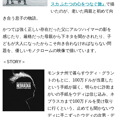
スカ ふたつの心をつなぐ旅』
で描
いたのが、老いた両親と初めて向
き合う息子の物語。
かつては強く正しい存在だった父にアルツハイマーの影を
感じたり、厳格だった母親から下ネタを聞かされたり、子
どもが大人になったからこそ向き合わなければならない問
題を、優しいモノクロームの映像で描いています。
＜STORY＞
モンタナ州で暮らすウディ・グラン
トのもとに、100万ドルが当選した
という手紙が届く。明らかに詐欺ま
がいの手紙をウディは信じ込み、ネ
ブラスカまで100万ドルを受け取り
に行くという。止めても聞かないウ
ディに手こずったウディの次男・デ