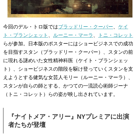
今回のデル・トロ版では
ブラッドリー・クーパー
、
ケイ
ト・ブランシェット
、
ルーニー・マーラ
、
トニ・コレット
らが参加。日本版のポスターにはショービジネスでの成功
を目指すスタン（ブラッドリー・クーパー）、スタンの前
に現れる謎めいた女性精神科医（ケイト・ブランシェッ
ト）、ショービジネスの階段を駆け登っていくスタンを支
えようとする健気な女芸人モリー（ルーニー・マーラ）、
スタンが自らの師とする、かつての一流読心術師ジーナ
（トニ・コレット）らの姿が映し出されています。
『ナイトメア・アリー』NYプレミアに出演
者たちが登壇