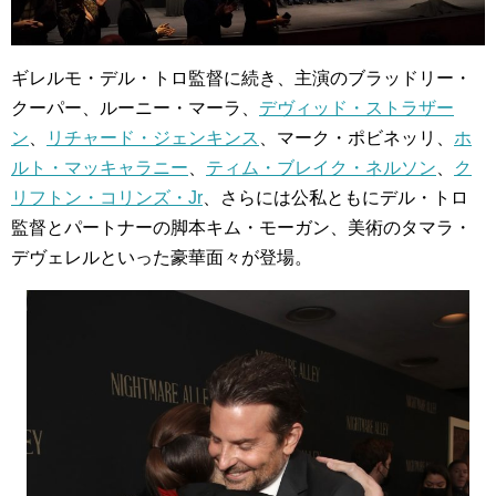
ギレルモ・デル・トロ監督に続き、主演のブラッドリー・
クーパー、ルーニー・マーラ、
デヴィッド・ストラザー
ン
、
リチャード・ジェンキンス
、マーク・ポビネッリ、
ホ
ルト・マッキャラニー
、
ティム・ブレイク・ネルソン
、
ク
リフトン・コリンズ・Jr
、さらには公私ともにデル・トロ
監督とパートナーの脚本キム・モーガン、美術のタマラ・
デヴェレルといった豪華面々が登場。