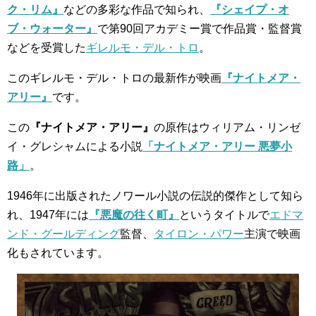
ク・リム』
などの多彩な作品で知られ、
『シェイプ・オ
ブ・ウォーター』
で第90回アカデミー賞で作品賞・監督賞
などを受賞した
ギレルモ・デル・トロ
。
このギレルモ・デル・トロの最新作が映画
『ナイトメア・
アリー』
です。
この
『ナイトメア・アリー』
の原作はウィリアム・リンゼ
イ・グレシャムによる小説
「ナイトメア・アリー 悪夢小
路」
。
1946年に出版されたノワール小説の伝説的傑作として知ら
れ、1947年には
『悪魔の往く町』
というタイトルで
エドマ
ンド・グールディング
監督、
タイロン・パワー
主演で映画
化もされています。