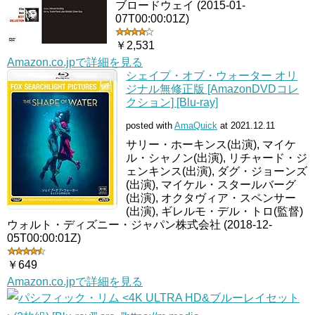
ブロードウェイ (2015-01-
07T00:00:01Z)
￥2,531
Amazon.co.jpで詳細を見る
シェイプ・オブ・ウォーター オリ
ジナル無修正版 [AmazonDVDコレ
クション] [Blu-ray]
posted with
AmaQuick
at 2021.12.11
サリー・ホーキンス(出演), マイケ
ル・シャノン(出演), リチャード・ジ
ェンキンス(出演), ダグ・ジョーンズ
(出演), マイケル・スタールバーグ
(出演), オクタヴィア・スペンサー
(出演), ギレルモ・デル・トロ(監督)
ウォルト・ディズニー・ジャパン株式会社 (2018-12-
05T00:00:01Z)
￥649
Amazon.co.jpで詳細を見る