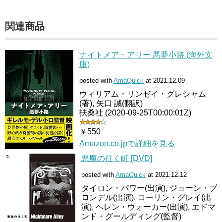
関連商品
ナイトメア・アリー 悪夢小路 (海外文
庫)
posted with
AmaQuick
at 2021.12.09
ウィリアム・リンゼイ・グレシャム
(著), 矢口 誠(翻訳)
扶桑社 (2020-09-25T00:00:01Z)
￥550
Amazon.co.jpで詳細を見る
悪魔の往く町 [DVD]
posted with
AmaQuick
at 2021.12.12
タイロン・パワー(出演), ジョーン・ブ
ロンデル(出演), コーリン・グレイ(出
演), ヘレン・ウォーカー(出演), エドマ
ンド・グールディング(監督)