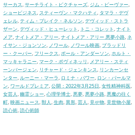
サーカス
,
サーチライト・ピクチャーズ
,
ジム・ビーヴァー
,
ショービジネス
,
スティーヴン・マクハティ
,
タマラ・デヴ
ェレル
,
ティム・ブレイク・ネルソン
,
デヴィッド・ストラ
ザーン
,
デヴィッド・ヒューレット
,
トニ・コレット
,
ナイト
メア
,
ナイトメア・アリー
,
ナイトメア・アリー 悪夢小路
,
ネ
イサン・ジョンソン
,
ノワール
,
ノワール映画
,
ブラッドリ
ー・クーパー
,
フリークス
,
ポール・アンダーソン
,
ホルト・
マッキャラニー
,
マーク・ポヴィネッリ
,
メアリー・スティ
ーンバージェン
,
リチャード・ジェンキンス
,
リンカーンセ
ンター
,
ルーニー・マーラ
,
ロミナ・パワー
,
ロン・パールマ
ン
,
ワールドプレミア
,
公開：2022年3月25日
,
女性精神科医
,
女芸人
,
幽霊ショー
,
心理学博士
,
悪夢
,
悪夢小路
,
悪魔の往く
町
,
映画ニュース
,
獣人
,
生肉
,
異形
,
芸人
,
見せ物
,
見世物小屋
,
読心術
,
読心術師