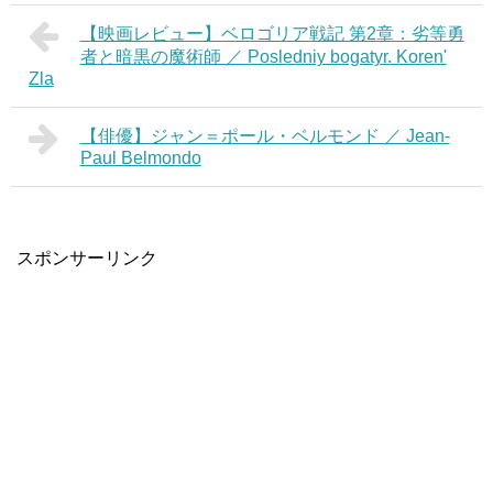
【映画レビュー】ベロゴリア戦記 第2章：劣等勇
者と暗黒の魔術師 ／ Posledniy bogatyr. Koren'
Zla
【俳優】ジャン＝ポール・ベルモンド ／ Jean-
Paul Belmondo
スポンサーリンク