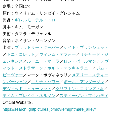
劇場：全国にて
原作：ウィリアム・リンゼイ・グレシャム
監督：
ギレルモ・デル・トロ
脚本：キム・モーガン
美術：タマラ・デヴェレル
音楽：ネイサン・ジョンソン
出演：
ブラッドリー・クーパー
／
ケイト・ブランシェット
／
トニ・コレット
／
ウィレム・デフォー
／
リチャード・ジ
ェンキンス
／
ルーニー・マーラ
／
ロン・パールマン
／
デヴ
ィッド・ストラザーン
／
ホルト・マッキャラニー
／
ジム・
ビーヴァー
／マーク・ポヴィネッリ／
メアリー・スティー
ンバージェン
／
ロミナ・パワー
／
ポール・アンダーソン
／
デヴィッド・ヒューレット
／
クリフトン・コリンズ・Jr
／
ティム・ブレイク・ネルソン
／
スティーヴン・マクハティ
Official Website：
https://searchlightpictures.jp/movie/nightmare_alley/