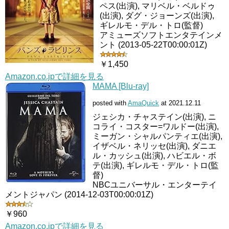
ペス(出演), マリベル・ベルドゥ
(出演), ダグ・ジョーンズ(出演),
ギレルモ・デル・トロ(監督)
アミューズソフトエンタテインメ
ント (2013-05-22T00:00:01Z)
￥1,450
Amazon.co.jpで詳細を見る
MAMA [Blu-ray]
posted with
AmaQuick
at 2021.12.11
ジェシカ・チャステイン(出演), ニ
コライ・コスター=ワルドー(出演),
ミーガン・シャルパンティエ(出演),
イザベル・ネリッセ(出演), ダニエ
ル・カッシュ(出演), ハビエル・ボ
テ(出演), ギレルモ・デル・トロ(監
督)
NBCユニバーサル・エンターテイ
メントジャパン (2014-12-03T00:00:01Z)
￥960
Amazon.co.jpで詳細を見る