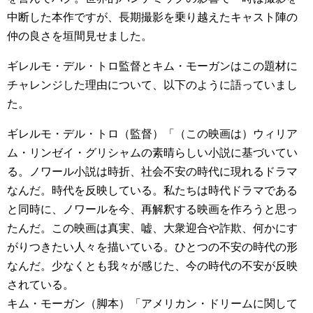
中断した本作ですが、長期撮影を乗り越えたキャスト陣の
仲の良さを垣間見せました。
ギレルモ・デル・トロ監督とキム・モーガンはこの題材に
チャレンジした理由について、以下のように語っていまし
た。
ギレルモ・デル・トロ（監督）「（この映画は）ウィリア
ム・リンゼイ・グリシャムの素晴らしい小説に基づいてい
る。ノワール小説は時折、社会不安の時代に現れるドラマ
なんだ。時代を反映している。私たちは時代ドラマである
と同時に、ノワールを今、再解釈する映画を作ろうと思っ
たんだ。この映画は真実、嘘、大衆迎合や詐欺、何かにす
がりつきたい人々を描いている。ひとつの不安の時代の形
なんだ。少なくとも我々が感じた、今の時代の不安が反映
されている。
キム・モーガン（脚本）「アメリカン・ドリームに関して