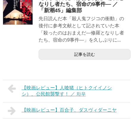
なりし者たち、宿命の9事件― ／
「新潮45」編集部
先日読んだ本「殺人鬼フジコの衝動」の
後付に参考文献として記されていた本
「殺ったのはおまえだ―修羅となりし者
たち、宿命の9事件―」を久しぶりに...
記事を読む
【映画レビュー】人喰猪（ヒトクイイノシ
シ）、公民館襲撃す！ ／ 차우
【映画レビュー】百合子、ダスヴィダーニヤ