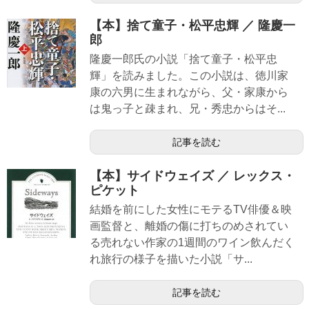
【本】捨て童子・松平忠輝 ／ 隆慶一
郎
隆慶一郎氏の小説「捨て童子・松平忠
輝」を読みました。この小説は、徳川家
康の六男に生まれながら、父・家康から
は鬼っ子と疎まれ、兄・秀忠からはそ...
記事を読む
【本】サイドウェイズ ／ レックス・
ピケット
結婚を前にした女性にモテるTV俳優＆映
画監督と、離婚の傷に打ちのめされてい
る売れない作家の1週間のワイン飲んだく
れ旅行の様子を描いた小説「サ...
記事を読む