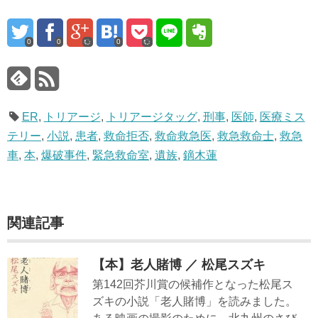
0
0
0
ER
,
トリアージ
,
トリアージタッグ
,
刑事
,
医師
,
医療ミス
テリー
,
小説
,
患者
,
救命拒否
,
救命救急医
,
救急救命士
,
救急
車
,
本
,
爆破事件
,
緊急救命室
,
遺族
,
鏑木蓮
関連記事
【本】老人賭博 ／ 松尾スズキ
第142回芥川賞の候補作となった松尾ス
ズキの小説「老人賭博」を読みました。