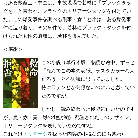
もある救命士・中杢は、事故現場で若林に「ブラックタッ
グを」と言われ、ブラックのトリアージタッグを付けてい
た。この爆発事件を調べる刑事・倉吉と岸は、ある爆発事
件に辿り着く。その事件で、若林にブラック・タッグを付
けられた女性の遺族は、若林を恨んでいた。
＜感想＞
この小説（単行本版）を読む途中、ずっと
「なんでこの本の表紙、ラスタカラーなん
だろう」と不思議に思っていました。
特にラテンとか関係ないのに…と思ってい
たのですが。
しかし、読み終わった後で気付いたのです
が、黒・赤・黄・緑の4色が縦に配置されたこのデザイン、
トリアージタッグを表していたのですね。
これだけ
トリアージ
を扱った内容の小説なのにも関わら