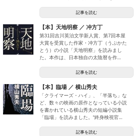
記事を読む
【本】天地明察 ／ 冲方丁
第31回吉川英治文学新人賞、第7回本屋
大賞を受賞した作家・冲方丁（うぶかた
とう）の小説「天地明察」を読みまし
た。本作は、日本独自の太陰暦を作...
記事を読む
【本】臨場 ／ 横山秀夫
「クライマーズ・ハイ」、「半落ち」な
ど、数々の映画の原作となっている小説
を書かれている横山秀夫の短編小説集
「臨場」を読みました。“終身検視官...
記事を読む