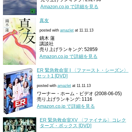
Amazon.co.jp で詳細を見る
真友
posted with
amazlet
at 11.11.13
鏑木 蓮
講談社
売り上げランキング: 52859
Amazon.co.jp で詳細を見る
ER 緊急救命室 I 〈ファースト・シーズン〉
セット1 [DVD]
posted with
amazlet
at 11.11.13
ワーナー・ホーム・ビデオ (2008-06-05)
売り上げランキング: 1116
Amazon.co.jp で詳細を見る
ER 緊急救命室XV 〈ファイナル〉コレク
ターズ・ボックス [DVD]