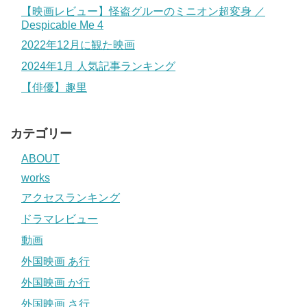
【映画レビュー】怪盗グルーのミニオン超変身 ／
Despicable Me 4
2022年12月に観た映画
2024年1月 人気記事ランキング
【俳優】趣里
カテゴリー
ABOUT
works
アクセスランキング
ドラマレビュー
動画
外国映画 あ行
外国映画 か行
外国映画 さ行