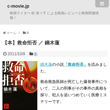
c-movie.jp
映画ライター 松 弥々子 による映画レビューと映画関連情
報！
ホーム
本
【本】救命拒否 ／ 鏑木蓮
2011/10/9
本
鏑木蓮
の小説
「救命拒否」
を読みまし
た。
救命救急医師が死亡した爆発事件につ
いて、二人の刑事がその事件の真相を
探り、犯人を追いつめていく医療ミス
テリーです。