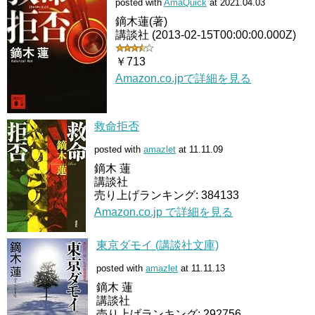
posted with
AmaQuick
at 2021.04.03
鏑木蓮(著)
講談社 (2013-02-15T00:00:00.000Z)
￥713
Amazon.co.jpで詳細を見る
救命拒否
posted with
amazlet
at 11.11.09
鏑木 蓮
講談社
売り上げランキング: 384133
Amazon.co.jp で詳細を見る
東京ダモイ (講談社文庫)
posted with
amazlet
at 11.11.13
鏑木 蓮
講談社
売り上げランキング: 292756