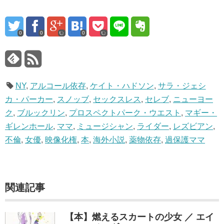
0
0
0
NY
,
アルコール依存
,
ケイト・ハドソン
,
サラ・ジェシ
カ・パーカー
,
スノッブ
,
セックスレス
,
セレブ
,
ニューヨー
ク
,
ブルックリン
,
プロスペクトパーク・ウエスト
,
マギー・
ギレンホール
,
ママ
,
ミュージシャン
,
ライダー
,
レズビアン
,
不倫
,
女優
,
映像化権
,
本
,
海外小説
,
薬物依存
,
過保護ママ
関連記事
【本】燃えるスカートの少女 ／ エイ