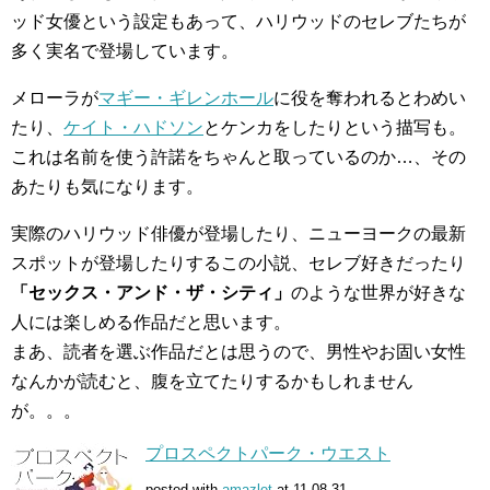
ッド女優という設定もあって、ハリウッドのセレブたちが
多く実名で登場しています。
メローラが
マギー・ギレンホール
に役を奪われるとわめい
たり、
ケイト・ハドソン
とケンカをしたりという描写も。
これは名前を使う許諾をちゃんと取っているのか…、その
あたりも気になります。
実際のハリウッド俳優が登場したり、ニューヨークの最新
スポットが登場したりするこの小説、セレブ好きだったり
「セックス・アンド・ザ・シティ」
のような世界が好きな
人には楽しめる作品だと思います。
まあ、読者を選ぶ作品だとは思うので、男性やお固い女性
なんかが読むと、腹を立てたりするかもしれません
が。。。
プロスペクトパーク・ウエスト
posted with
amazlet
at 11.08.31