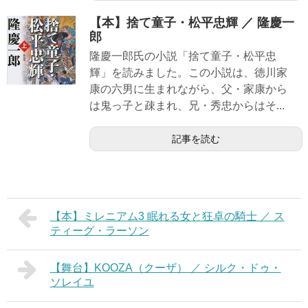
【本】捨て童子・松平忠輝 ／ 隆慶一
郎
隆慶一郎氏の小説「捨て童子・松平忠
輝」を読みました。この小説は、徳川家
康の六男に生まれながら、父・家康から
は鬼っ子と疎まれ、兄・秀忠からはそ...
記事を読む
【本】ミレニアム3 眠れる女と狂卓の騎士 ／ ス
ティーグ・ラーソン
【舞台】KOOZA（クーザ） ／ シルク・ドゥ・
ソレイユ