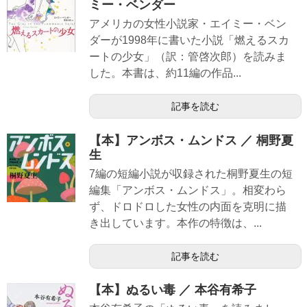
ミー・ベンダー
アメリカの女性小説家・エイミー・ベン
ダーが1998年に書いた小説「燃えるスカ
ートの少女」（訳：管啓次郎）を読みま
した。本書は、約11編の作品...
記事を読む
【本】アンボス・ムンドス ／ 桐野夏
生
7編の短編小説が収録された桐野夏生の短
編集「アンボス・ムンドス」。相変わら
ず、ドロドロした女性の内面を克明に描
き出しています。本作の特徴は、...
記事を読む
【本】ぬるい毒 ／ 本谷有希子