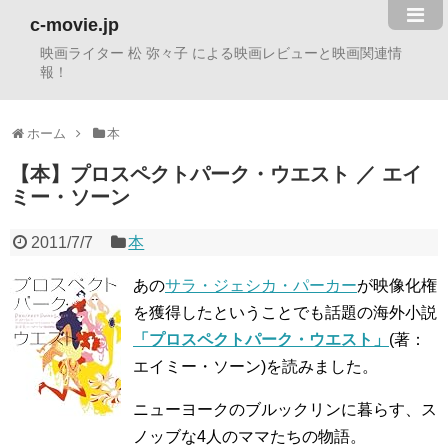
c-movie.jp
映画ライター 松 弥々子 による映画レビューと映画関連情
報！
ホーム
本
【本】プロスペクトパーク・ウエスト ／ エイ
ミー・ソーン
2011/7/7
本
あの
サラ・ジェシカ・パーカー
が映像化権
を獲得したということでも話題の海外小説
「プロスペクトパーク・ウエスト」
(著：
エイミー・ソーン)を読みました。
ニューヨークのブルックリンに暮らす、ス
ノッブな4人のママたちの物語。