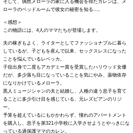
そして、偶然メローラの家に入る機会を得たカレンは、メ
ローラのベッドルームで彼女の秘密を知る…。
＜感想＞
この物語には、4人のママたちが登場します。
夫の稼ぎもよく、ライターとしてファッショナブルに暮ら
しているが、子どもを産んで以来、セックスレスになった
ことを悩んでいるレベッカ。
子役出身で二度もアカデミー賞を受賞したハリウッド女優
だが、多少落ち目になっていることを気にやみ、薬物依存
になりかけているメローラ。
黒人ミュージシャンの夫と結婚し、人種の違う息子を育て
ることに多少引け目を感じている、元レズビアンのリジ
ー。
予算を超えているにもかかわらず、憧れのアパートメント
を購入し、息子を第321小学校に入学させようとやっきにな
っている過保護ママのカレン。