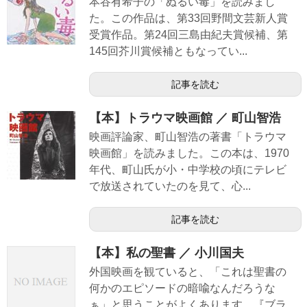
本谷有希子の「ぬるい毒」を読みまし
た。この作品は、第33回野間文芸新人賞
受賞作品。第24回三島由紀夫賞候補、第
145回芥川賞候補ともなってい...
記事を読む
【本】トラウマ映画館 ／ 町山智浩
映画評論家、町山智浩の著書「トラウマ
映画館」を読みました。この本は、1970
年代、町山氏が小・中学校の頃にテレビ
で放送されていたのを見て、心...
記事を読む
【本】私の聖書 ／ 小川国夫
外国映画を観ていると、「これは聖書の
何かのエピソードの暗喩なんだろうな
ぁ」と思うことがよくあります。『ブラ