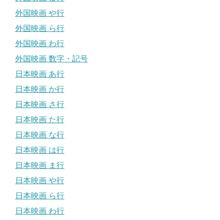
外国映画 や行
外国映画 ら行
外国映画 わ行
外国映画 数字・記号
日本映画 あ行
日本映画 か行
日本映画 さ行
日本映画 た行
日本映画 な行
日本映画 は行
日本映画 ま行
日本映画 や行
日本映画 ら行
日本映画 わ行