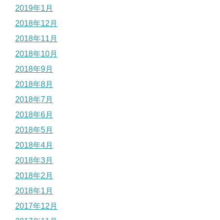
2019年1月
2018年12月
2018年11月
2018年10月
2018年9月
2018年8月
2018年7月
2018年6月
2018年5月
2018年4月
2018年3月
2018年2月
2018年1月
2017年12月