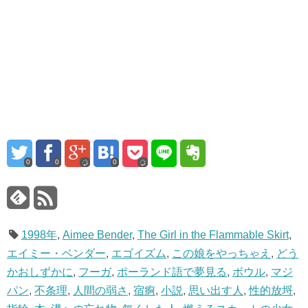
0
0
0
1998年
,
Aimee Bender
,
The Girl in the Flammable Skirt
,
エイミー・ベンダー
,
エゴイズム
,
この娘をやっちゃえ
,
どう
かおしずかに
,
フーガ
,
ポーランド語で夢見る
,
ボウル
,
マジ
パン
,
不条理
,
人間の弱さ
,
宿痾
,
小説
,
思い出す人
,
性的放埒
,