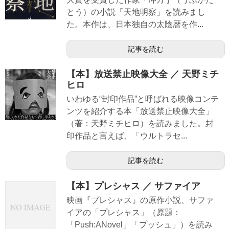
とう）の小説「天地明察」を読みまし
た。本作は、日本独自の太陰暦を作...
記事を読む
【本】放送禁止映像大全 ／ 天野ミチ
ヒロ
いわゆる“封印作品”と呼ばれる映像コンテ
ンツを紹介する本「放送禁止映像大全」
（著：天野ミチヒロ）を読みました。封
印作品と言えば、「ウルトラセ...
記事を読む
【本】プレシャス ／ サファイア
映画『プレシャス』の原作小説、サファ
イアの「プレシャス」（原題：
「Push:ANovel」「プッシュ」）を読み