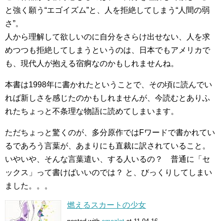
と強く願う“エゴイズム”と、人を拒絶してしまう“人間の弱
さ”。
人から理解して欲しいのに自分をさらけ出せない、人を求
めつつも拒絶してしまうというのは、日本でもアメリカで
も、現代人が抱える宿痾なのかもしれませんね。
本書は1998年に書かれたということで、その頃に読んでい
れば新しさを感じたのかもしれませんが、今読むとありふ
れたちょっと不条理な物語に読めてしまいます。
ただちょっと驚くのが、多分原作ではFワードで書かれてい
るであろう言葉が、あまりにも直裁に訳されていること。
いやいや、そんな言葉遣い、する人いるの？ 普通に「セ
ックス」って書けばいいのでは？ と、びっくりしてしまい
ました。。。
燃えるスカートの少女