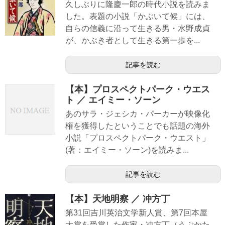
久しぶりに隆慶一郎の時代小説を読みま
した。表題の小説「かぶいて候」には、
自らの信義に沿って生きる男・水野成貞
が、かぶき者として生きる第一歩を...
記事を読む
【本】プロスペクトパーク・ウエス
ト ／ エイミー・ソーン
あのサラ・ジェシカ・パーカーが映像化
権を獲得したということでも話題の海外
小説「プロスペクトパーク・ウエスト」
(著：エイミー・ソーン)を読みま...
記事を読む
【本】天地明察 ／ 冲方丁
第31回吉川英治文学新人賞、第7回本屋
大賞を受賞した作家・冲方丁（うぶかた