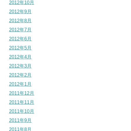
2012年10月
2012年9月
2012年8月
2012年7月
2012年6月
2012年5月
2012年4月
2012年3月
2012年2月
2012年1月
2011年12月
2011年11月
2011年10月
2011年9月
2011年8月