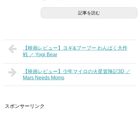
記事を読む
【映画レビュー】ヨギ&ブーブー わんぱく大作
戦 ／ Yogi Bear
【映画レビュー】少年マイロの火星冒険記3D ／
Mars Needs Moms
スポンサーリンク