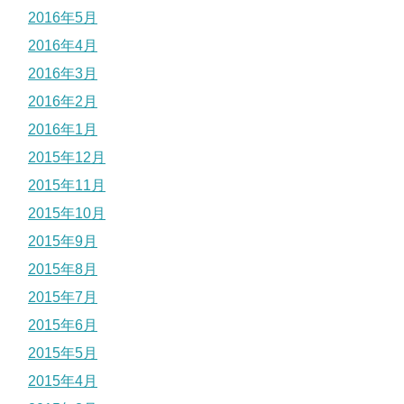
2016年5月
2016年4月
2016年3月
2016年2月
2016年1月
2015年12月
2015年11月
2015年10月
2015年9月
2015年8月
2015年7月
2015年6月
2015年5月
2015年4月