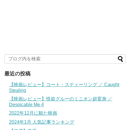
最近の投稿
【映画レビュー】コート・スティーリング ／ Caught
Stealing
【映画レビュー】怪盗グルーのミニオン超変身 ／
Despicable Me 4
2022年12月に観た映画
2024年1月 人気記事ランキング