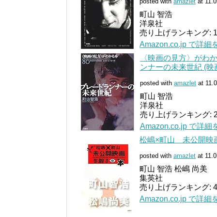
posted with
amazlet
at 11.0
町山 智浩
洋泉社
売り上げランキング: 1
Amazon.co.jp で詳
〈映画の見方〉がわか
ンナーの未来世紀 (映
posted with
amazlet
at 11.
町山 智浩
洋泉社
売り上げランキング: 2
Amazon.co.jp で詳
松嶋×町山 未公開映
posted with
amazlet
at 11.0
町山 智浩 松嶋 尚美
集英社
売り上げランキング: 4
Amazon.co.jp で詳