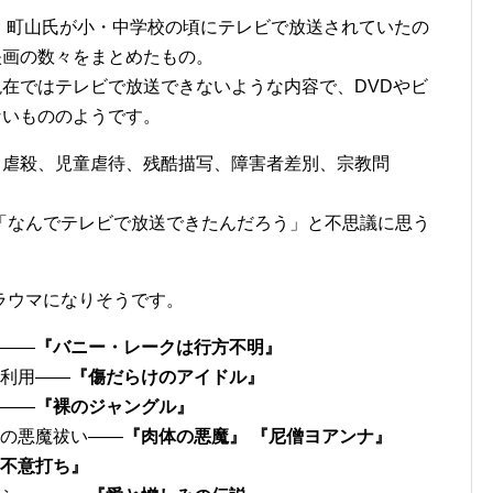
代、町山氏が小・中学校の頃にテレビで放送されていたの
映画の数々をまとめたもの。
在ではテレビで放送できないような内容で、DVDやビ
ないもののようです。
、虐殺、児童虐待、残酷描写、障害者差別、宗教問
「なんでテレビで放送できたんだろう」と不思議に思う
ラウマになりそうです。
？――
『バニー・レークは行方不明』
治利用――
『傷だらけのアイドル』
を――
『裸のジャングル』
ンの悪魔祓い――
『肉体の悪魔』 『尼僧ヨアンナ』
不意打ち』