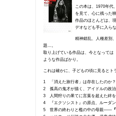
この本は、1970年
を見て、心に残った
作品のほとんどは、現
デオなども手に入ら
精神錯乱、人種差別
題…。
取り上げている作品は、今となっては
ような作品ばかり。
これは確かに、子どもの頃に見るとト
1 「消えた旅行者」は存在したのか
2 孤高の鬼才が描く、アイドルの政
3 人間狩りの果てに言葉を超えた絆
4 『エクソシスト』の原点、ルーダ
5 世界の終わりと檻の中の母親――
『