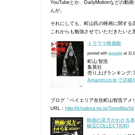
YouTubeとか、DailyMotion
んが。
それにしても、町山氏の映画に関する
これからも勉強させていただきたいと
トラウマ映画館
posted with
amazlet
at 11.
町山 智浩
集英社
売り上げランキング: 3
Amazon.co.jp で詳
ブログ「ベイエリア在住町山智浩アメ
URL：
http://d.hatena.ne.jp/TomoMachi/
映画の見方がわかる本
秘宝COLLECTION)