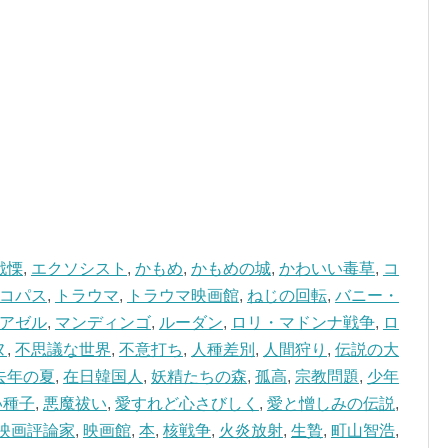
戦慄
,
エクソシスト
,
かもめ
,
かもめの城
,
かわいい毒草
,
コ
コパス
,
トラウマ
,
トラウマ映画館
,
ねじの回転
,
バニー・
アゼル
,
マンディンゴ
,
ルーダン
,
ロリ・マドンナ戦争
,
ロ
ヌ
,
不思議な世界
,
不意打ち
,
人種差別
,
人間狩り
,
伝説の大
去年の夏
,
在日韓国人
,
妖精たちの森
,
孤高
,
宗教問題
,
少年
い種子
,
悪魔祓い
,
愛すれど心さびしく
,
愛と憎しみの伝説
,
映画評論家
,
映画館
,
本
,
核戦争
,
火炎放射
,
生贄
,
町山智浩
,