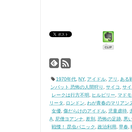
1970年代
,
NY
,
アイドル
,
アリ
,
ある
ンバット 恐怖の人間狩り
,
サイコ
,
サイ
レークは行方不明
,
ヒルビリー
,
マドモ
リータ
,
ロンドン
,
わが青春のマリアン
女優
,
傷だらけのアイドル
,
児童虐待
,
A
,
尼僧ヨアンナ
,
差別
,
恐怖の足跡
,
悪
戦慄！ 昆虫パニック
,
政治利用
,
早春
,