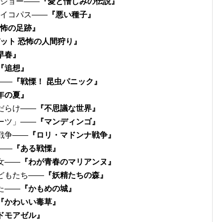
待ショー――
『愛と憎しみの伝説』
サイコパス――
『悪い種子』
怖の足跡』
ット 恐怖の人間狩り』
早春』
『追想』
――
『戦慄！ 昆虫パニック』
年の夏』
だらけ――
『不思議な世界』
ーツ」――
『マンディンゴ』
戦争――
『ロリ・マドンナ戦争』
――
『ある戦慄』
女――
『わが青春のマリアンヌ』
どもたち――
『妖精たちの森』
た――
『かもめの城』
『かわいい毒草』
ドモアゼル』