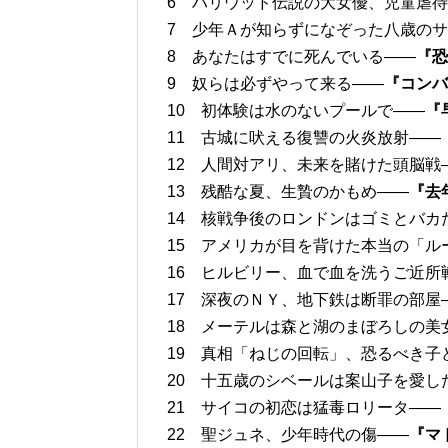
6 ハリウッド伝説の大女優、児童虐
7 少年Ａが知らずになぞった八歳の
8 あなたはすでに死んでいる――
『恐
9 奴らは必ずやって来る――
『コンバ
10 初体験は水のないプールで――
『
11 古城に吠える復讐の火炎放射――
12 人間対アリ、未来を賭けた頭脳戦
13 残酷な夏、生贄のかもめ――
『去
14 核戦争後のロンドンはゴミとバカ
15 アメリカが目を背けた本当の「ル
16 ヒルビリー、血で血を洗うご近所
17 深夜のＮＹ、地下鉄は断罪の部屋
18 メーテルは森と湖のまぼろしの美
19 真相「ねじの回転」、恐るべき子
20 十五歳のシベールは案山子を愛し
21 サイコの初恋は猛毒ロリータ――
22 聖ジュネ、少年時代の傷――
『マ