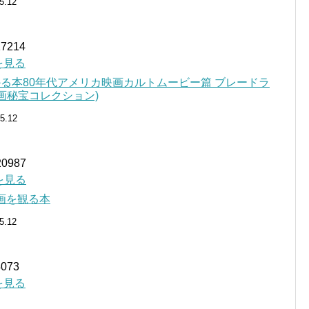
5.12
7214
細を見る
る本80年代アメリカ映画カルトムービー篇 ブレードラ
画秘宝コレクション)
05.12
0987
細を見る
画を観る本
5.12
073
細を見る