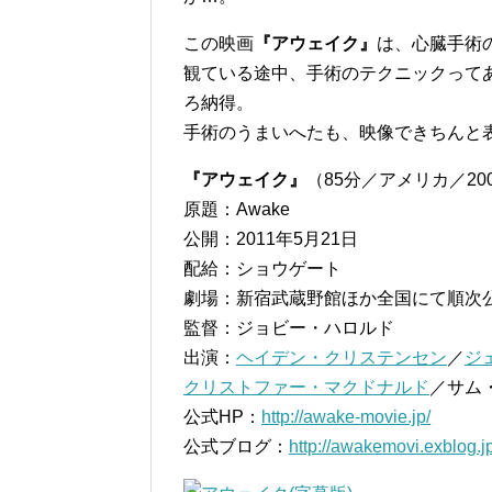
この映画
『アウェイク』
は、心臓手術
観ている途中、手術のテクニックって
ろ納得。
手術のうまいへたも、映像できちんと
『アウェイク』
（85分／アメリカ／20
原題：Awake
公開：2011年5月21日
配給：ショウゲート
劇場：新宿武蔵野館ほか全国にて順次
監督：ジョビー・ハロルド
出演：
ヘイデン・クリステンセン
／
ジ
クリストファー・マクドナルド
／サム
公式HP：
http://awake-movie.jp/
公式ブログ：
http://awakemovi.exblog.jp