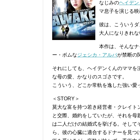
なじみの
ヘイデン
マ息子を演じる映
彼は、こういうダ
大人になりきれな
本作は、そんなナ
ー・ボムな
ジェシカ・アルバ
が禁断の
それにしても、ヘイデンくんのママを
な母の愛、かなりのスゴさです。
こういう、どこか常軌を逸した強い愛
＜STORY＞
莫大な富を持つ若き経営者・クレイト
と交際、婚約をしていたが、それを母
は二人だけの結婚式を挙げる。そして
ら、彼の心臓に適合するドナーを見つ