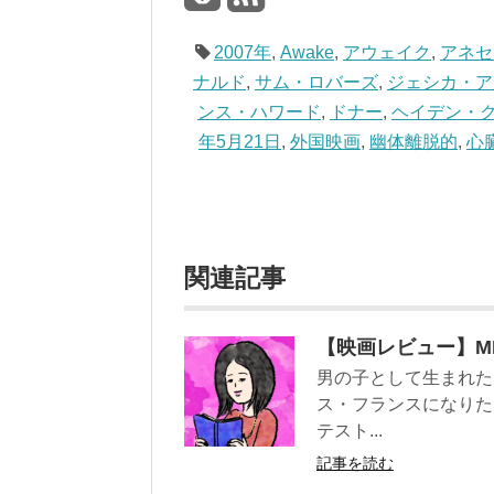
2007年
,
Awake
,
アウェイク
,
アネセ
ナルド
,
サム・ロバーズ
,
ジェシカ・ア
ンス・ハワード
,
ドナー
,
ヘイデン・
年5月21日
,
外国映画
,
幽体離脱的
,
心
関連記事
【映画レビュー】MI
男の子として生まれた
ス・フランスになりた
テスト...
記事を読む