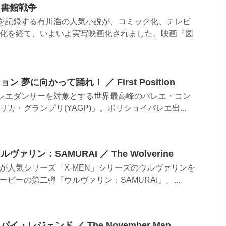
図書館戦争
部を記録する有川浩の人気小説が、コミック化、テレビ
化を経て、いよいよ実写映画化されました。映画『図
夢に向かって踊れ！ ／ First Position
バレエダンサーを対象とする世界最高峰のバレエ・コン
カ・グランプリ(YAGP)」。ボリショイバレエ出...
リン：SAMURAI ／ The Wolverine
が人気シリーズ「X-MEN」シリーズのウルヴァリンを
ビーの第二弾『ウルヴァリン：SAMURAI』。...
・レジェンド ／ The November Man