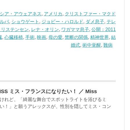
シア・アウェアネス
,
アメリカ
,
クリストファー・マクド
ルバ
,
ショウゲート
,
ジョビー・ハロルド
,
ダメ息子
,
テレ
クリステンセン
,
レナ・オリン
,
ワガママ息子
,
公開：2011
臓
,
心臓移植
,
手術
,
映画
,
母の愛
,
禁断の関係
,
精神世界
,
結
婚式
,
術中覚醒
,
難病
SS ミス・フランスになりたい！ ／ Miss
けれど、「綺麗な舞台でスポットライトを浴びるミ
い！」と願うアレックスが、性別を隠してミス・コン