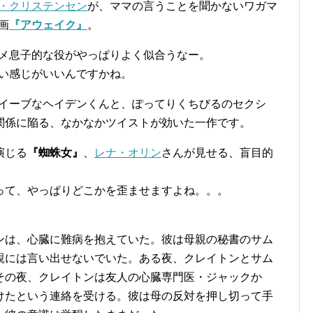
・クリステンセン
が、ママの言うことを聞かないワガマ
画
『アウェイク』
。
メ息子的な役がやっぱりよく似合うなー。
い感じがいいんですかね。
イーブなヘイデンくんと、ぽってりくちびるのセクシ
関係に陥る、なかなかツイストが効いた一作です。
演じる
『蜘蛛女』
、
レナ・オリン
さんが見せる、盲目的
って、やっぱりどこかを歪ませますよね。。。
ンは、心臓に難病を抱えていた。彼は母親の秘書のサム
親には言い出せないでいた。ある夜、クレイトンとサム
その夜、クレイトンは友人の心臓専門医・ジャックか
けたという連絡を受ける。彼は母の反対を押し切って手