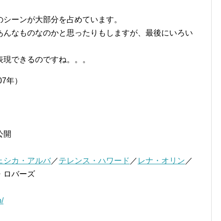
のシーンが大部分を占めています。
あんなものなのかと思ったりもしますが、最後にいろい
表現できるのですね。。。
07年）
公開
ェシカ・アルバ
／
テレンス・ハワード
／
レナ・オリン
／
・ロバーズ
/