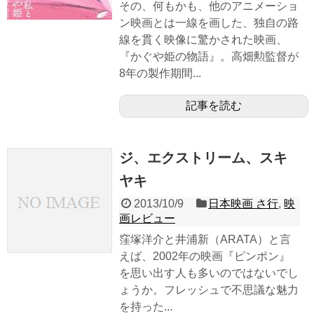
その、何もかも、他のアニメーショ
ン映画とは一線を画した、独自の路
線を貫く映像に驚かされた映画、
『かぐや姫の物語』。高畑勲監督が
8年の製作期間...
記事を読む
ジ、エクストリーム、スキ
ヤキ
2013/10/9
日本映画 さ行
,
映
画レビュー
窪塚洋介と井浦新（ARATA）と言
えば、2002年の映画『ピンポン』
を思い出す人も多いのではないでし
ょうか。フレッシュで不思議な魅力
を持った...