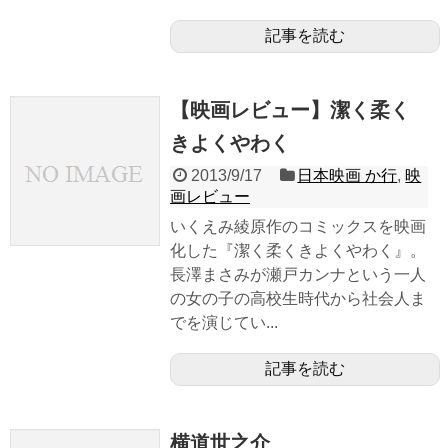
記事を読む
【映画レビュー】潔く柔く
きよくやわく
2013/9/17
日本映画 か行
,
映
画レビュー
いくえみ綾原作のコミックスを映画
化した『潔く柔くきよくやわく』。
長澤まさみが瀬戸カンナという一人
の女の子の高校生時代から社会人ま
でを演じてい...
記事を読む
横道世之介