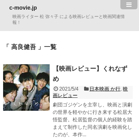
c-movie.jp
映画ライター 松 弥々子 による映画レビューと映画関連情
報！
高良健吾
一覧
【映画レビュー】くれなず
め
2021/5/4
日本映画 か行
,
映
画レビュー
劇団ゴジゲンを主宰し、映画と演劇
の世界を軽やかに行き来する松居大
悟監督。松居監督の個人的経験を踏
まえて制作した同名演劇を映画化し
たのが、本作...