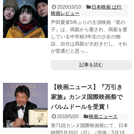
2020/10/10
日本映画 は行
,
映画レビュー
芦田愛菜5年ぶりの主演映画『星の
子』は、両親から愛され、両親を愛
している中学校3年生の少女の物
語。自分は両親が大好きだし、それ
が普通だと思っ...
記事を読む
【映画ニュース】『万引き
家族』カンヌ国際映画祭で
パルムドールを受賞！
2018/5/20
映画ニュース
第71回カンヌ国際映画祭にて、日本
時間5月20日（日）（現地：5月19