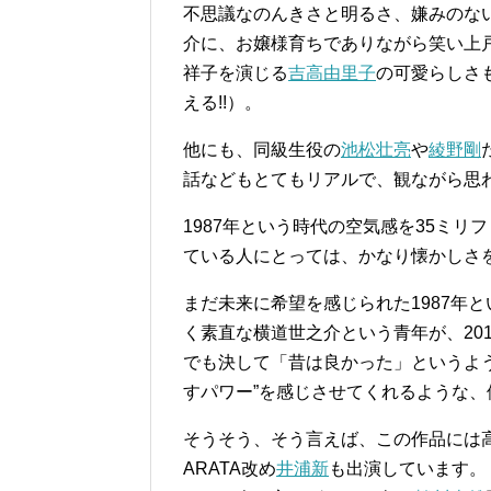
不思議なのんきさと明るさ、嫌みのな
介に、お嬢様育ちでありながら笑い上
祥子を演じる
吉高由里子
の可愛らしさ
える!!）。
他にも、同級生役の
池松壮亮
や
綾野剛
話などもとてもリアルで、観ながら思
1987年という時代の空気感を35ミ
ている人にとっては、かなり懐かしさ
まだ未来に希望を感じられた1987年
く素直な横道世之介という青年が、20
でも決して「昔は良かった」というよ
すパワー”を感じさせてくれるような
そうそう、そう言えば、この作品には
ARATA改め
井浦新
も出演しています。