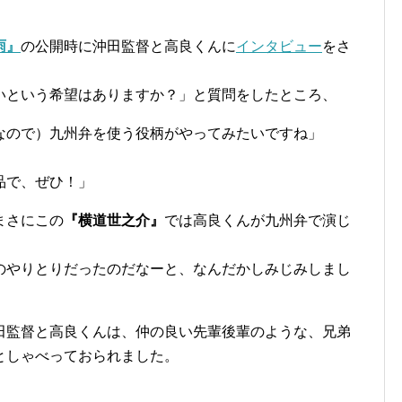
雨』
の公開時に沖田監督と高良くんに
インタビュー
をさ
いという希望はありますか？」と質問をしたところ、
なので）九州弁を使う役柄がやってみたいですね」
品で、ぜひ！」
まさにこの
『横道世之介』
では高良くんが九州弁で演じ
のやりとりだったのだなーと、なんだかしみじみしまし
田監督と高良くんは、仲の良い先輩後輩のような、兄弟
としゃべっておられました。