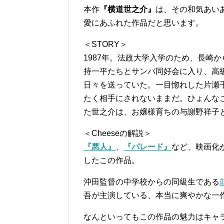
本作
『横道世之介』
は、その和気あい
愛にあふれた作品だと思います。
＜STORY＞
1987年。法政大学入学のため、長崎
持一平たちとサンバ同好会に入り、高
日々を送っていた。一目惚れした片瀬
たく相手にされないままだ。ひょんな
た世之介は、お嬢様育ちの与謝野祥子
＜Cheeseの解説＞
『悪人』
、
『パレード』
など、映画化
したこの作品。
沖田監督の中学校からの同級生である
吾が主演している、本当に爽やかな一
なんといってもこの作品の魅力はキャ