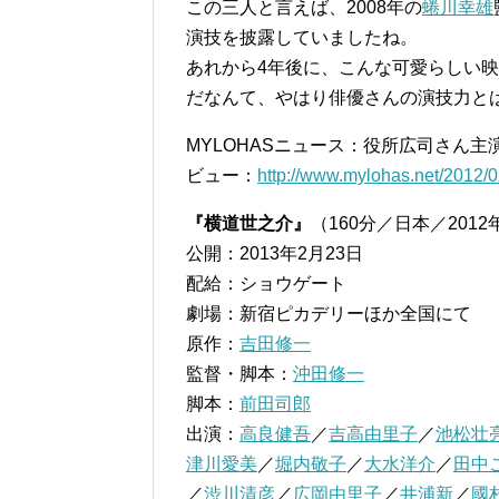
この三人と言えば、2008年の
蜷川幸雄
演技を披露していましたね。
あれから4年後に、こんな可愛らしい
だなんて、やはり俳優さんの演技力と
MYLOHASニュース：役所広司さん
ビュー：
http://www.mylohas.net/2012/
『横道世之介』
（160分／日本／2012
公開：2013年2月23日
配給：ショウゲート
劇場：新宿ピカデリーほか全国にて
原作：
吉田修一
監督・脚本：
沖田修一
脚本：
前田司郎
出演：
高良健吾
／
吉高由里子
／
池松壮
津川愛美
／
堀内敬子
／
大水洋介
／
田中
／
渋川清彦
／
広岡由里子
／
井浦新
／
國