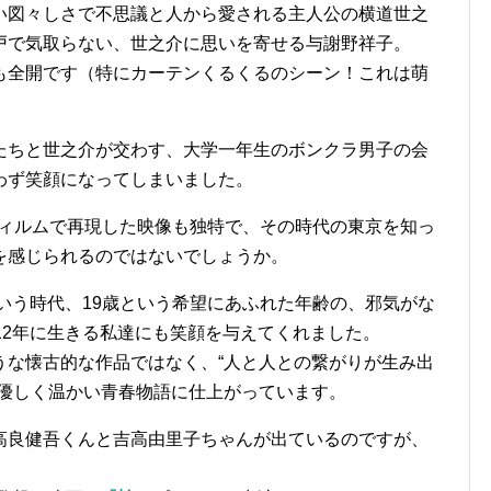
い図々しさで不思議と人から愛される主人公の横道世之
戸で気取らない、世之介に思いを寄せる与謝野祥子。
も全開です（特にカーテンくるくるのシーン！これは萌
たちと世之介が交わす、大学一年生のボンクラ男子の会
わず笑顔になってしまいました。
リフィルムで再現した映像も独特で、その時代の東京を知っ
を感じられるのではないでしょうか。
という時代、19歳という希望にあふれた年齢の、邪気がな
12年に生きる私達にも笑顔を与えてくれました。
うな懐古的な作品ではなく、“人と人との繋がりが生み出
、優しく温かい青春物語に仕上がっています。
高良健吾くんと吉高由里子ちゃんが出ているのですが、