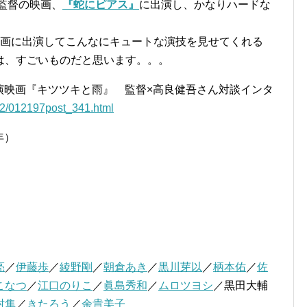
監督の映画、
『蛇にピアス』
に出演し、かなりハードな
映画に出演してこんなにキュートな演技を見せてくれる
は、すごいものだと思います。。。
主演映画『キツツキと雨』 監督×高良健吾さん対談インタ
02/012197post_341.html
年）
亮
／
伊藤歩
／
綾野剛
／
朝倉あき
／
黒川芽以
／
柄本佑
／
佐
こなつ
／
江口のりこ
／
眞島秀和
／
ムロツヨシ
／黒田大輔
村隼
／
きたろう
／
余貴美子