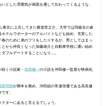
あいとした雰囲気が画面を通して伝わってくるような、
から東京に上京してきた横道世之介。大学では同級生の倉
級ホテルでポーターのアルバイトなども始め、充実した
千春のために弟のフリをしたりするが、男としてはまっ
ことから仲良くなった加藤雄介と自動車学校に通い始め
とダブルデートすることになり…。
が続く小説家・
吉田修一
の小説を沖田修一監督が映画化
前田司郎
が脚本を務め、沖田組の常連俳優である高良健
作です。
ラクターにあると言えるでしょう。