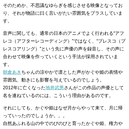
そのためか、不思議なゆらぎを感じさせる映像となってお
り、それが物語に曰く言いがたい雰囲気をプラスしていま
す。
音声に関しても、通常の日本のアニメでよく行われる“アフ
レコ（アフターレコーディング）”ではなく、“プレスコ（プ
レスコアリング）”という先に声優の声を録音し、その声に
合わせて映像を作っていくという手法が採用されていま
す。
朝倉あき
ちゃんの涼やかで凛とした声がかぐや姫の表情や
雰囲気、動きにも影響を与えているのでしょう。
2012年に亡くなった
地井武男
さんがこの作品の声優として
名を連ねているのには、こういう理由があるのです。
それにしても、かぐや姫はなぜ月からやって来て、月に帰
っていったのでしょうか。。。
自然あふれる山の中でのびのびと育ったかぐや姫、権力や