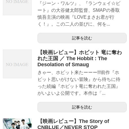
『ジーン・ワルツ』、『ランウェイ☆ビ
ート』の大谷健太郎監督、SMAPの香取
慎吾主演の映画『LOVEまさお君が行
く！』。この二人の並びに、何を...
記事を読む
【映画レビュー】ホビット 竜に奪わ
れた王国 ／ The Hobbit : The
Desolation of Smaug
きゃー、ホビット来たーーー!!!前作『ホ
ビット思いがけない冒険』から待ちに待
った続編『ホビット竜に奪われた王国』
がいよいよ公開です。本作は「...
記事を読む
【映画レビュー】The Story of
CNBLUE／NEVER STOP