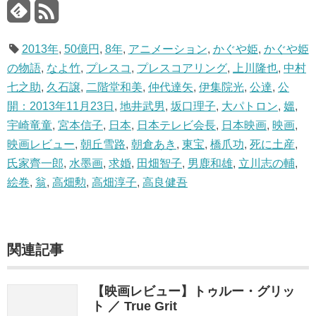
2013年
,
50億円
,
8年
,
アニメーション
,
かぐや姫
,
かぐや姫
の物語
,
なよ竹
,
プレスコ
,
プレスコアリング
,
上川隆也
,
中村
七之助
,
久石譲
,
二階堂和美
,
仲代達矢
,
伊集院光
,
公達
,
公
開：2013年11月23日
,
地井武男
,
坂口理子
,
大パトロン
,
媼
,
宇崎竜童
,
宮本信子
,
日本
,
日本テレビ会長
,
日本映画
,
映画
,
映画レビュー
,
朝丘雪路
,
朝倉あき
,
東宝
,
橋爪功
,
死に土産
,
氏家齊一郎
,
水墨画
,
求婚
,
田畑智子
,
男鹿和雄
,
立川志の輔
,
絵巻
,
翁
,
高畑勲
,
高畑淳子
,
高良健吾
関連記事
【映画レビュー】トゥルー・グリッ
ト ／ True Grit