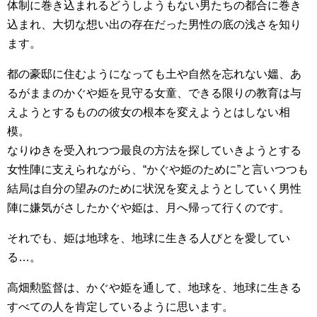
体制に巻き込まれるどうしようもない男たちの都合に巻き
込まれ、大切な想い出の存在だった男性の底の浅さを知り
ます。
都の豪邸に住むようになっても土や自然を忘れない媼、あ
るがままのかぐや姫を見守る女童、できる限りの教育は与
えようとするものの彼女の根本を変えようとはしない相
模。
なりゆきを受入れつつ最良の方法を探していきようとする
女性陣に支えられながら、“かぐや姫のために”と言いつつも
結局は自分の望みのために状況を変えようとしていく男性
陣に嫌気がさしたかぐや姫は、月へ帰って行くのです。
それでも、姫は地球を、地球に生きる人びとを愛してい
る…。
高畑勲監督は、かぐや姫を通して、地球を、地球に生きる
すべての人を肯定しているように思います。