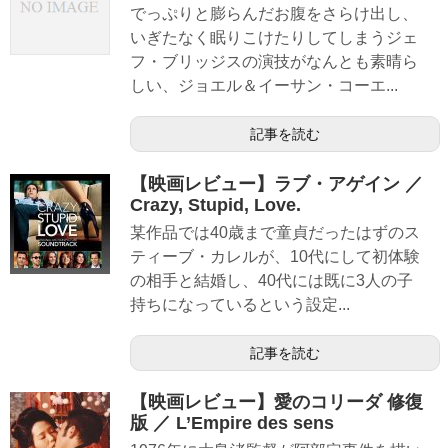
でっぷりと膨らんだお腹をさらけ出し、
いぎたなく眠りこけたりしてしまうジェ
フ・ブリッジスの演技がなんとも素晴ら
しい、ジョエル＆イーサン・コーエ...
記事を読む
【映画レビュー】ラブ・アゲイン ／
Crazy, Stupid, Love.
某作品では40歳まで童貞だったはずのス
ティーブ・カレルが、10代にして初体験
の相手と結婚し、40代には既に3人の子
持ちになっているという設定...
記事を読む
【映画レビュー】愛のコリーダ 修復
版 ／ L’Empire des sens