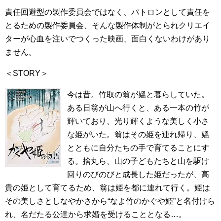
責任回避型の製作委員会ではなく、パトロンとして責任を
とるための製作委員会、そんな製作体制がとられクリエイ
ターが心血を注いでつくった映画、面白くないわけがあり
ません。
＜STORY＞
今は昔。竹取の翁が媼と暮らしていた。
ある日翁が山へ行くと、ある一本の竹が
輝いており、光り輝くような美しく小さ
な姫がいた。翁はその姫を連れ帰り、媼
とともに自分たちの手で育てることにす
る。捨丸ら、山の子どもたちと山を駆け
回りのびのびと成長した姫だったが、高
貴の姫として育てるため、翁は姫を都に連れて行く。姫は
その美しさとしなやかさから“なよ竹のかぐや姫”と名付けら
れ、名だたる公達から求婚を受けることとなる…。