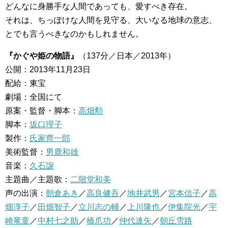
どんなに身勝手な人間であっても、愛すべき存在。
それは、ちっぽけな人間を見守る、大いなる地球の意志、
とでも言うべきなのかもしれません。
『かぐや姫の物語』
（137分／日本／2013年）
公開：2013年11月23日
配給：東宝
劇場：全国にて
原案・監督・脚本：
高畑勲
脚本：
坂口理子
製作：
氏家齊一郎
美術監督：
男鹿和雄
音楽：
久石譲
主題曲／主題歌：
二階堂和美
声の出演：
朝倉あき
／
高良健吾
／
地井武男
／
宮本信子
／
高
畑淳子
／
田畑智子
／
立川志の輔
／
上川隆也
／
伊集院光
／
宇
崎竜童
／
中村七之助
／
橋爪功
／
仲代達矢
／
朝丘雪路