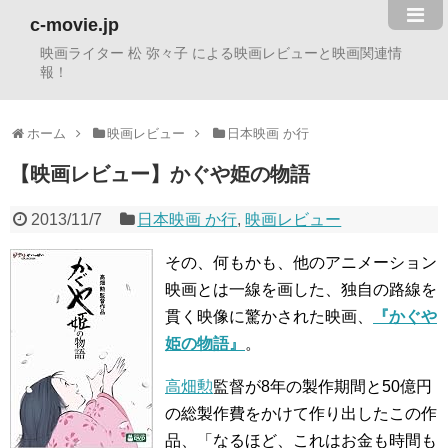
c-movie.jp
映画ライター 松 弥々子 による映画レビューと映画関連情
報！
ホーム
映画レビュー
日本映画 か行
【映画レビュー】かぐや姫の物語
2013/11/7
日本映画 か行
,
映画レビュー
その、何もかも、他のアニメーション
映画とは一線を画した、独自の路線を
貫く映像に驚かされた映画、
『かぐや
姫の物語』
。
高畑勲
監督が8年の製作期間と50億円
の総製作費をかけて作り出したこの作
品、「なるほど、これはお金も時間も