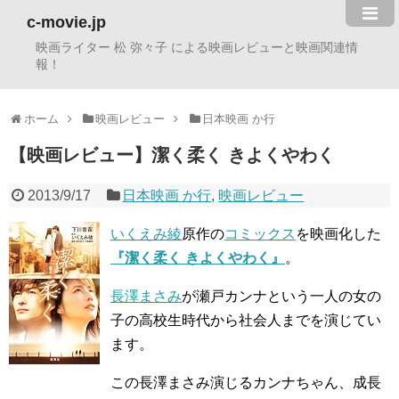
c-movie.jp
映画ライター 松 弥々子 による映画レビューと映画関連情
報！
ホーム
映画レビュー
日本映画 か行
【映画レビュー】潔く柔く きよくやわく
2013/9/17
日本映画 か行
,
映画レビュー
いくえみ綾
原作の
コミックス
を映画化した
『潔く柔く きよくやわく』
。
長澤まさみ
が瀬戸カンナという一人の女の
子の高校生時代から社会人までを演じてい
ます。
この長澤まさみ演じるカンナちゃん、成長