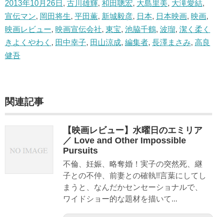
2013年10月26日
,
古川雄輝
,
和田聰宏
,
大島里美
,
大滝愛結
,
宣伝マン
,
岡田将生
,
平田薫
,
新城毅彦
,
日本
,
日本映画
,
映画
,
映画レビュー
,
映画宣伝会社
,
東宝
,
池脇千鶴
,
波瑠
,
潔く柔く
きよくやわく
,
田中幸子
,
田山涼成
,
編集者
,
長澤まさみ
,
高良
健吾
関連記事
【映画レビュー】水曜日のエミリア
／ Love and Other Impossible
Pursuits
不倫、妊娠、略奪婚！実子の突然死、継
子との不仲、前妻との確執!!言葉にしてし
まうと、なんだかセンセーショナルで、
ワイドショー的な題材を描いて...