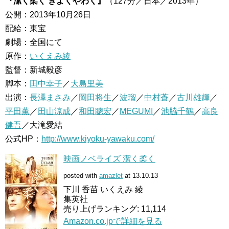
『潔く柔く きよくやわく』
（127分／日本／2013年）
公開：2013年10月26日
配給：東宝
劇場：全国にて
原作：
いくえみ綾
監督：新城毅彦
脚本：
田中幸子
／
大島里美
出演：
長澤まさみ
／
岡田将生
／
波瑠
／
中村蒼
／
古川雄輝
／
平田薫
／
田山涼成
／
和田聰宏
／
MEGUMI
／
池脇千鶴
／
高良
健吾
／大滝愛結
公式HP：
http://www.kiyoku-yawaku.com/
映画ノベライズ 潔く柔く
posted with
amazlet
at 13.10.13
下川 香苗 いくえみ 綾
集英社
売り上げランキング: 11,114
Amazon.co.jpで詳細を見る