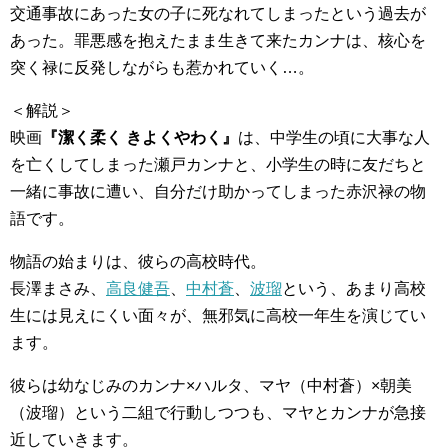
交通事故にあった女の子に死なれてしまったという過去が
あった。罪悪感を抱えたまま生きて来たカンナは、核心を
突く禄に反発しながらも惹かれていく…。
＜解説＞
映画
『潔く柔く きよくやわく』
は、中学生の頃に大事な人
を亡くしてしまった瀬戸カンナと、小学生の時に友だちと
一緒に事故に遭い、自分だけ助かってしまった赤沢禄の物
語です。
物語の始まりは、彼らの高校時代。
長澤まさみ、
高良健吾
、
中村蒼
、
波瑠
という、あまり高校
生には見えにくい面々が、無邪気に高校一年生を演じてい
ます。
彼らは幼なじみのカンナ×ハルタ、マヤ（中村蒼）×朝美
（波瑠）という二組で行動しつつも、マヤとカンナが急接
近していきます。