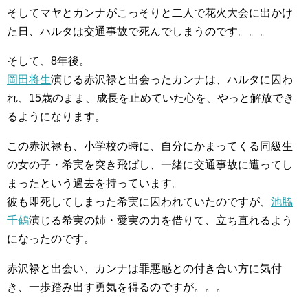
そしてマヤとカンナがこっそりと二人で花火大会に出かけ
た日、ハルタは交通事故で死んでしまうのです。。。
そして、8年後。
岡田将生
演じる赤沢禄と出会ったカンナは、ハルタに囚わ
れ、15歳のまま、成長を止めていた心を、やっと解放でき
るようになります。
この赤沢禄も、小学校の時に、自分にかまってくる同級生
の女の子・希実を突き飛ばし、一緒に交通事故に遭ってし
まったという過去を持っています。
彼も即死してしまった希実に囚われていたのですが、
池脇
千鶴
演じる希実の姉・愛実の力を借りて、立ち直れるよう
になったのです。
赤沢禄と出会い、カンナは罪悪感との付き合い方に気付
き、一歩踏み出す勇気を得るのですが。。。