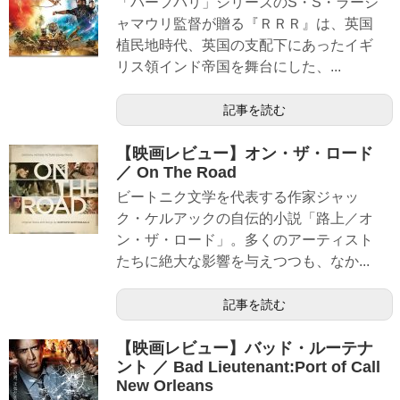
「バーフバリ」シリーズのS・S・ラージ
ャマウリ監督が贈る『ＲＲＲ』は、英国
植民地時代、英国の支配下にあったイギ
リス領インド帝国を舞台にした、...
記事を読む
【映画レビュー】オン・ザ・ロード
／ On The Road
ビートニク文学を代表する作家ジャッ
ク・ケルアックの自伝的小説「路上／オ
ン・ザ・ロード」。多くのアーティスト
たちに絶大な影響を与えつつも、なか...
記事を読む
【映画レビュー】バッド・ルーテナ
ント ／ Bad Lieutenant:Port of Call
New Orleans