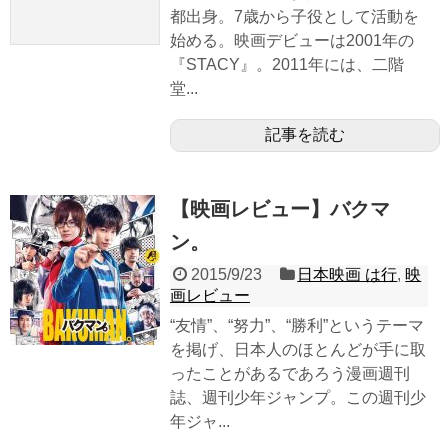
都出身。7歳から子役として活動を
始める。映画デビューは2001年の
『STACY』。2011年には、二階
堂...
記事を読む
【映画レビュー】バクマ
ン。
2015/9/23
日本映画 は行
,
映
画レビュー
“友情”、“努力”、“勝利”というテーマ
を掲げ、日本人のほとんどが手に取
ったことがあるであろう漫画週刊
誌、週刊少年ジャンプ。この週刊少
年ジャ...