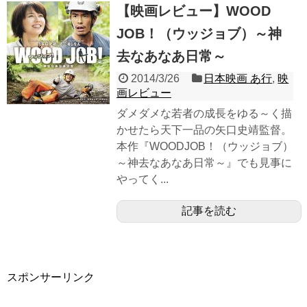
【映画レビュー】WOOD
JOB！（ウッジョブ）～神
去なあなあ日常～
2014/3/26
日本映画 あ行
,
映
画レビュー
ダメダメな若者の成長をゆる～く描
かせたら天下一品の矢口史靖監督。
本作『WOODJOB！（ウッジョブ）
～神去なあなあ日常～』でも見事に
やってく...
記事を読む
スポンサーリンク