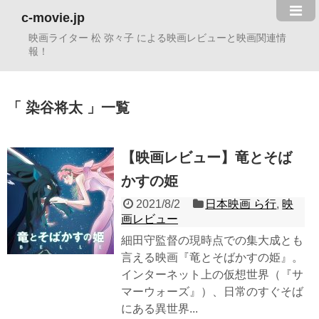
c-movie.jp
映画ライター 松 弥々子 による映画レビューと映画関連情
報！
染谷将太
一覧
【映画レビュー】竜とそば
かすの姫
2021/8/2
日本映画 ら行
,
映
画レビュー
細田守監督の現時点での集大成とも
言える映画『竜とそばかすの姫』。
インターネット上の仮想世界（『サ
マーウォーズ』）、日常のすぐそば
にある異世界...