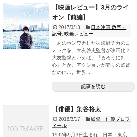
【映画レビュー】3月のライ
オン【前編】
2017/3/13
日本映画 数字・
記号
,
映画レビュー
「あのホンワカした羽海野チカのコ
ミックを、大友啓史監督が映画化？
大友監督といえば、『るろうに剣
心』とか、アクションが売りの監督
なのに…。世界...
記事を読む
【俳優】染谷将太
2016/3/17
監督・俳優プロフ
ィール
1992年9月3日生まれ、日本・東京