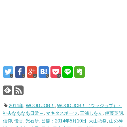
0
0
0
2014年
,
WOOD JOB！
,
WOOD JOB！（ウッジョブ）～
神去なあなあ日常～
,
マキタスポーツ
,
三浦しをん
,
伊藤英明
,
信仰
,
優香
,
光石研
,
公開：2014年5月10日
,
大山祇祭
,
山の神