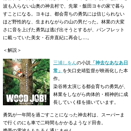
波も入らない山奥の神去村で、先輩・飯田ヨキの家で暮ら
すことになる。ヨキは、都会育ちの勇気には信じられない
ほど野性的な、生まれながらの山の男だった。林業の大変
さに音を上げた勇気は逃げ出そうとするが、パンフレット
に載っていた美女・石井直紀に再会し…。
＜解説＞
三浦しをん
の小説
「神去なあなあ日
常」
を矢口史靖監督が映画化した本
作。
染谷将太演じる都会育ちの勇気が、
林業をしながら肉体的・精神的に成
長していく様を描いています。
勇気が一年間を過ごすことになった神去村は、スーパーま
で行くのにも車で二時間もかかるようなド田舎。
携帯の電波ももちろん通じません。