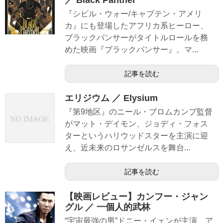
／ Black Panther
『シビル・ウォー/キャプテン・アメリ
カ』にも登場したアフリカ系ヒーロー、
ブラックパンサーがタイトルロールを務
めた映画『ブラックパンサー』。マ...
記事を読む
エリジウム ／ Elysium
『第9地区』のニール・ブロムカンプ監督
がマット・デイモン、ジョディ・フォス
ターというハリウッドスターを主演に迎
え、近未来のロサンゼルスを舞台...
記事を読む
【映画レビュー】カンフー・ジャン
グル ／ 一個人的武林
“宇宙最強の男”ドニー・イェンが主演、ア