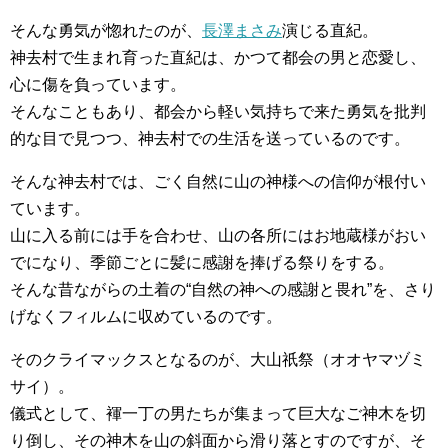
そんな勇気が惚れたのが、
長澤まさみ
演じる直紀。
神去村で生まれ育った直紀は、かつて都会の男と恋愛し、
心に傷を負っています。
そんなこともあり、都会から軽い気持ちで来た勇気を批判
的な目で見つつ、神去村での生活を送っているのです。
そんな神去村では、ごく自然に山の神様への信仰が根付い
ています。
山に入る前には手を合わせ、山の各所にはお地蔵様がおい
でになり、季節ごとに髪に感謝を捧げる祭りをする。
そんな昔ながらの土着の“自然の神への感謝と畏れ”を、さり
げなくフィルムに収めているのです。
そのクライマックスとなるのが、大山祇祭（オオヤマヅミ
サイ）。
儀式として、褌一丁の男たちが集まって巨大なご神木を切
り倒し、その神木を山の斜面から滑り落とすのですが、そ