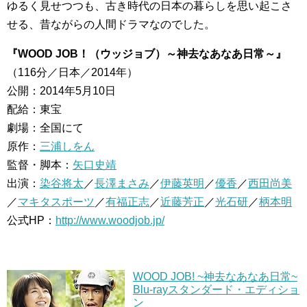
ゆるく見せつつも、古き時代の日本の暮らしを思い起こさ
せる、昔ながらの人間ドラマなのでした。
『WOOD JOB！（ウッジョブ）～神去なあなあ日常～』
（116分／日本／2014年）
公開：2014年5月10日
配給：東宝
劇場：全国にて
原作：
三浦しをん
監督・脚本：
矢口史靖
出演：
染谷将太
／
長澤まさみ
／
伊藤英明
／
優香
／
西田尚美
／
マキタスポーツ
／
有福正志
／
近藤芳正
／
光石研
／
柄本明
公式HP：
http://www.woodjob.jp/
WOOD JOB! ~神去なあなあ日常~
Blu-rayスタンダード・エディショ
ン