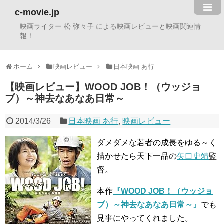
c-movie.jp
映画ライター 松 弥々子 による映画レビューと映画関連情
報！
ホーム
映画レビュー
日本映画 あ行
【映画レビュー】WOOD JOB！（ウッジョ
ブ）～神去なあなあ日常～
2014/3/26
日本映画 あ行
,
映画レビュー
ダメダメな若者の成長をゆる～く
描かせたら天下一品の
矢口史靖
監
督。
本作
『WOOD JOB！（ウッジョ
ブ）～神去なあなあ日常～』
でも
見事にやってくれました。