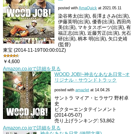
posted with
AmaQuick
at 2021.05.11
染谷将太(出演), 長澤まさみ(出演),
伊藤英明(出演), 優香(出演), 西田尚
美(出演), マキタスポーツ(出演), 有
福正志(出演), 近藤芳正(出演), 光石
研(出演), 柄本 明(出演), 矢口史靖
(監督)
東宝 (2014-11-19T00:00:01Z)
￥4,600
Amazon.co.jpで詳細を見る
WOOD JOB!~神去なあなあ日常~オ
リジナル・サウンドトラック
posted with
amazlet
at 14.04.26
サントラ マイア・ヒラサワ 野村卓
史
ビクターエンタテインメント
(2014-05-07)
売り上げランキング: 53,862
Amazon.co.jpで詳細を見る
神去なあなあ日常 (徳間文庫)