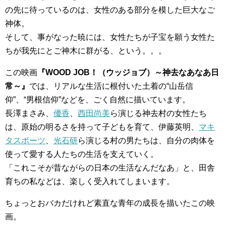
の先に待っているのは、女性のある部分を模した巨大なご
神体。
そして、事がなった暁には、女性たちが子宝を願う女性た
ちが我先にとご神木に群がる、という。。。
この映画
『WOOD JOB！（ウッジョブ）～神去なあなあ日
常～』
では、リアルな生活に根付いた土着の“山岳信
仰”、“男根信仰”などを、ごく自然に描いています。
長澤まさみ、
優香
、
西田尚美
ら演じる神去村の女性たち
は、原始の明るさを持って子どもを育て、伊藤英明、
マキ
タスポーツ
、
光石研
ら演じる村の男たちは、自分の肉体を
使って愛する人たちの生活を支えていく。
「これこそが昔ながらの日本の生活なんだなあ」と、田舎
育ちの私などは、楽しく受入れてしまいます。
ちょっとおバカだけれど素直な青年の成長を描いたこの映
画。