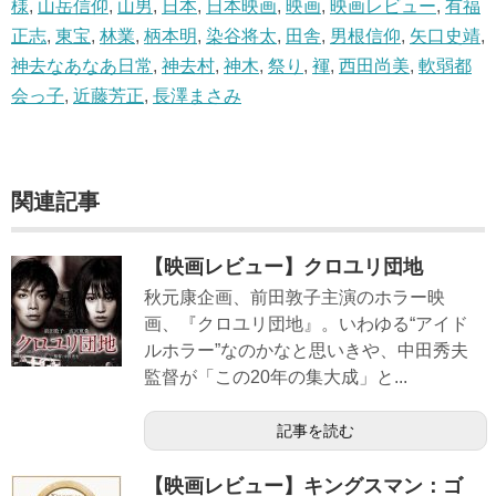
様
,
山岳信仰
,
山男
,
日本
,
日本映画
,
映画
,
映画レビュー
,
有福
正志
,
東宝
,
林業
,
柄本明
,
染谷将太
,
田舎
,
男根信仰
,
矢口史靖
,
神去なあなあ日常
,
神去村
,
神木
,
祭り
,
褌
,
西田尚美
,
軟弱都
会っ子
,
近藤芳正
,
長澤まさみ
関連記事
【映画レビュー】クロユリ団地
秋元康企画、前田敦子主演のホラー映
画、『クロユリ団地』。いわゆる“アイド
ルホラー”なのかなと思いきや、中田秀夫
監督が「この20年の集大成」と...
記事を読む
【映画レビュー】キングスマン：ゴ