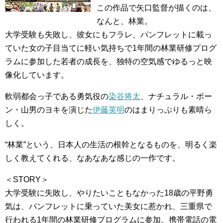
この作品で矢口監督が描くのは、
なんと、林業。
大学受験も失敗し、彼女にもフラレ、パンフレットに載っ
ていた女の子目当てに軽い気持ちで1年間の林業研修プログ
ラムに参加した若者の成長を、独特の空気感でゆるっと映
像化しています。
軟弱都会っ子である勇気役の
染谷将太
、ナチュラル・ボー
ン・山男のヨキを演じた
伊藤英明
のはまりっぷりも素晴ら
しく。
“林業”という、日本人の生活の根幹となるものを、明るく楽
しく教えてくれる、なあなあな感じの一作です。
＜STORY＞
大学受験に失敗し、やりたいこともなかった18歳の平野勇
気は、パンフレットに乗っていた美女に惹かれ、三重県で
行われる1年間の林業研修プログラムに参加。携帯電話の電