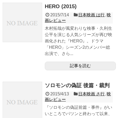
HERO (2015)
2015/7/14
日本映画 は行
,
映
画レビュー
木村拓哉が風変わりな検事・久利生
公平を演じる人気シリーズが再び映
画化された『HERO』。ドラマ
「HERO」シーズン2のメンバー総
出演で、さら...
記事を読む
ソロモンの偽証 後篇・裁判
2015/4/13
日本映画 さ行
,
映
画レビュー
『ソロモンの偽証前篇・事件』がい
いところでパツンと終わって以来、