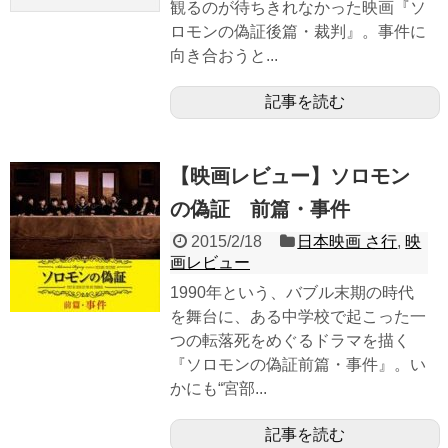
観るのが待ちきれなかった映画『ソ
ロモンの偽証後篇・裁判』。事件に
向き合おうと...
記事を読む
【映画レビュー】ソロモン
の偽証 前篇・事件
2015/2/18
日本映画 さ行
,
映
画レビュー
1990年という、バブル末期の時代
を舞台に、ある中学校で起こった一
つの転落死をめぐるドラマを描く
『ソロモンの偽証前篇・事件』。い
かにも“宮部...
記事を読む