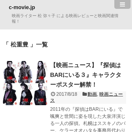
c-movie.jp
映画ライター 松 弥々子 による映画レビューと映画関連情
報！
松重豊
一覧
【映画ニュース】『探偵は
BARにいる３』キャラクタ
ーポスター解禁！
2017/8/18
動画
,
映画ニュー
ス
2011年の『探偵はBARにいる』で
颯爽と世間に姿を現した大泉洋演じ
る一人の探偵。札幌はススキノのバ
ー、ケラーオオハタを事務所代わり