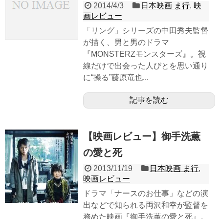
2014/4/3
日本映画 ま行
,
映
画レビュー
「リング」シリーズの中田秀夫監督
が描く、男と男のドラマ
『MONSTERZモンスターズ』。視
線だけで出会った人びとを思い通り
に“操る”藤原竜也...
記事を読む
【映画レビュー】御手洗薫
の愛と死
2013/11/19
日本映画 ま行
,
映画レビュー
ドラマ「ナースのお仕事」などの演
出などで知られる両沢和幸が監督を
務めた映画『御手洗薫の愛と死』。