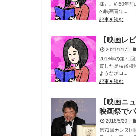
様』。約50年
の映画青年...
記事を読む
【映画レ
2021/1/17
2018年の第7
賞した是枝裕和
ようなボロ...
記事を読む
【映画ニ
映画祭で
2018/5/20
第71回カンヌ国