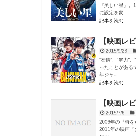
『美しい星』。1
に設定を変...
記事を読む
【映画レ
2015/9/23
“友情”、“努力
ったことがある
年ジャ...
記事を読む
【映画レ
2015/7/6
2006年の『時
2011年の映