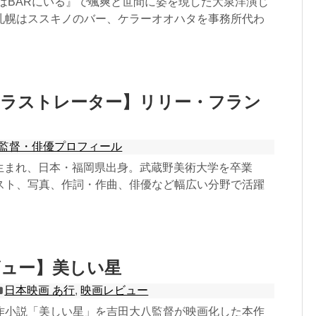
偵はBARにいる』で颯爽と世間に姿を現した大泉洋演じ
札幌はススキノのバー、ケラーオオハタを事務所代わ
イラストレーター】リリー・フラン
監督・俳優プロフィール
4日生まれ、日本・福岡県出身。武蔵野美術大学を卒業
スト、写真、作詞・作曲、俳優など幅広い分野で活躍
ビュー】美しい星
日本映画 あ行
,
映画レビュー
作小説「美しい星」を吉田大八監督が映画化した本作