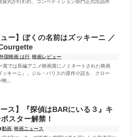
授賞式が行われ、コンペティション部門正式出品作
ュー】ぼくの名前はズッキーニ ／
Courgette
外国映画 は行
,
映画レビュー
ミー賞では長編アニメ映画賞にノミネートされた映画
ズッキーニ』。ジル・パリスの原作小説を、クロー
...
ース】『探偵はBARにいる３』キ
ーポスター解禁！
動画
,
映画ニュース