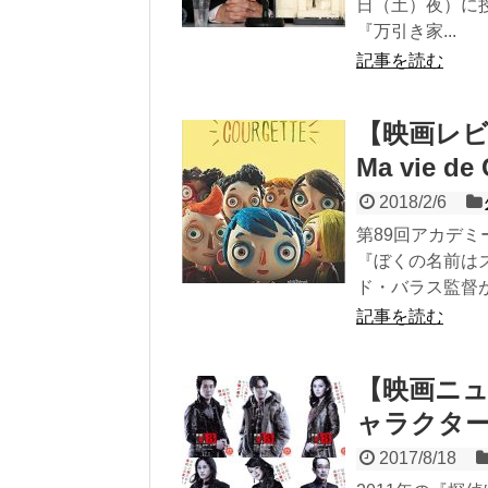
日（土）夜）に
『万引き家...
記事を読む
【映画レビ
Ma vie de 
2018/2/6
第89回アカデ
『ぼくの名前は
ド・バラス監督が映
記事を読む
【映画ニュ
ャラクタ
2017/8/18