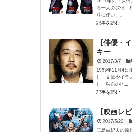
2011年の『探
る一人の探偵。
りに使い、...
記事を読む
【俳優・
キー
2017/8/7
1963年11月
し、文筆やイラ
し、独自の地...
記事を読む
【映画レ
2017/5/20
三島由紀夫の原