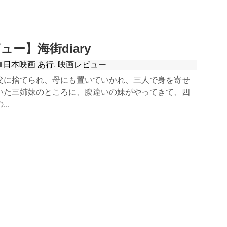
ー】海街diary
日本映画 あ行
,
映画レビュー
父に捨てられ、母にも置いていかれ、三人で身を寄せ
いた三姉妹のところに、腹違いの妹がやってきて、四
..