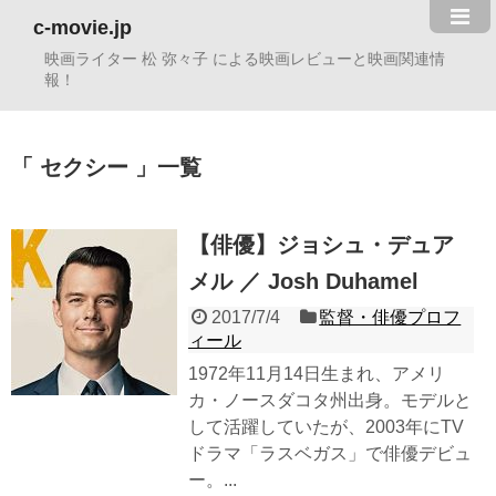
c-movie.jp
映画ライター 松 弥々子 による映画レビューと映画関連情
報！
セクシー
一覧
【俳優】ジョシュ・デュア
メル ／ Josh Duhamel
2017/7/4
監督・俳優プロフ
ィール
1972年11月14日生まれ、アメリ
カ・ノースダコタ州出身。モデルと
して活躍していたが、2003年にTV
ドラマ「ラスベガス」で俳優デビュ
ー。...