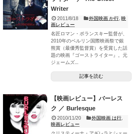
Writer
2011/8/18
外国映画 か行
,
映
画レビュー
名匠ロマン・ポランスキー監督が、
2010年のベルリン国際映画祭で銀
熊賞（最優秀監督賞）を受賞した話
題の映画『ゴーストライター』。元
ジェームズ...
記事を読む
【映画レビュー】バーレス
ク ／ Burlesque
2010/11/20
外国映画 は行
,
映画レビュー
クリスティーナ・アギレラとシェー