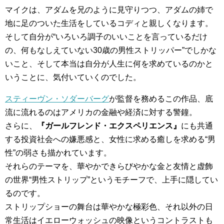
マイクは、アダムを兄のように見守りつつ、アダムの姉で
地に足のついた生活をしているコディと親しくなります。
そして自分が“いろいろ調子のいいことを言っているだけ
の、何もなしえていない30歳の男性ストリッパー”でしかな
いこと、そして本当は自分が人生に何を求めているのかと
いうことに、気付いていくのでした。
スティーヴン・ソダーバーグ
が監督を務めるこの作品、底
流に流れるのはアメリカの金融や経済に対する警鐘。
さらに、
『ガールフレンド・エクスペリエンス』
にも共通
する投資社会への嫌悪感と、女性に求める癒しを求める“男
性”の弱さも描かれています。
それらのテーマを、華やかできらびやかな金と友情と虚飾
の世界“男性ストリップ”というモチーフで、上手に隠してい
るのです。
ストリップショーの舞台は華やかな極彩色、それ以外の日
常生活はイエローウォッシュの映像というコントラストも