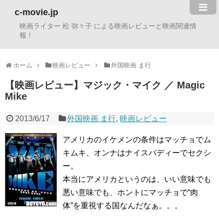
c-movie.jp
映画ライター 松 弥々子 による映画レビューと映画関連情
報！
ホーム
映画レビュー
外国映画 ま行
【映画レビュー】マジック・マイク ／ Magic
Mike
2013/6/17
外国映画 ま行
,
映画レビュー
アメリカのイケメンの条件はマッチョでム
キムキ、オンナはナイスバディーでセクシ
ー。
本当にアメリカというのは、いい意味でも
悪い意味でも、ホントにマッチョで“肉
体”を重視する国なんだなぁ。。。