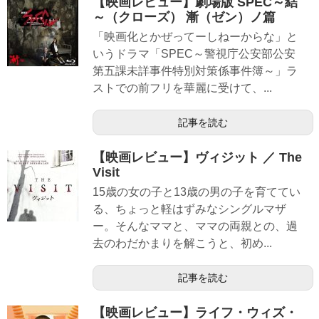
【映画レビュー】劇場版 SPEC～結
～（クローズ） 漸（ゼン）ノ篇
「映画化とかぜってーしねーからな」と
いうドラマ「SPEC～警視庁公安部公安
第五課未詳事件特別対策係事件簿～」ラ
ストでの前フリを華麗に受けて、...
記事を読む
【映画レビュー】ヴィジット ／ The
Visit
15歳の女の子と13歳の男の子を育ててい
る、ちょっと軽はずみなシングルマザ
ー。そんなママと、ママの両親との、過
去のわだかまりを解こうと、初め...
記事を読む
【映画レビュー】ライフ・ウィズ・