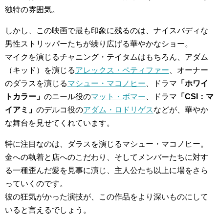
独特の雰囲気。
しかし、この映画で最も印象に残るのは、ナイスバディな
男性ストリッパーたちが繰り広げる華やかなショー。
マイクを演じるチャニング・テイタムはもちろん、アダム
（キッド）を演じる
アレックス・ペティファー
、オーナー
のダラスを演じる
マシュー・マコノヒー
、ドラマ
「ホワイ
トカラー」
のニール役の
マット・ボマー
、ドラマ
「CSI：マ
イアミ」
のデルコ役の
アダム・ロドリゲス
などが、華やか
な舞台を見せてくれています。
特に注目なのは、ダラスを演じるマシュー・マコノヒー。
金への執着と店へのこだわり、そしてメンバーたちに対す
る一種歪んだ愛を見事に演じ、主人公たち以上に場をさら
っていくのです。
彼の狂気がかった演技が、この作品をより深いものにして
いると言えるでしょう。