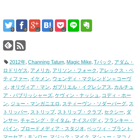
0
0
0
2012年
,
Channing Tatum
,
Magic Mike
,
Tバック
,
アダム・
ロドリゲス
,
アメリカ
,
アリソン・フォーク
,
アレックス・ペ
ティファー
,
イケメン
,
ウェンディ・マクレンドン＝コーヴ
ィ
,
オリヴィア・マン
,
ガブリエル・イグレシアス
,
カルチュ
ア・パブリッシャーズ
,
ケヴィン・ナッシュ
,
コディ・ホー
ン
,
ジョー・マンガニエロ
,
スティーヴン・ソダーバーグ
,
ス
トリッパー
,
ストリップ
,
ストリップ・クラブ
,
セクシー
,
ダ
ンサー
,
チャニング・テイタム
,
ナイスバディ
,
フランキー・
パイン
,
ブロードメディア・スタジオ
,
ベッツィ・ブラント
,
マーセア・モンロー
,
マジック・マイク
,
マシュー・マコノ