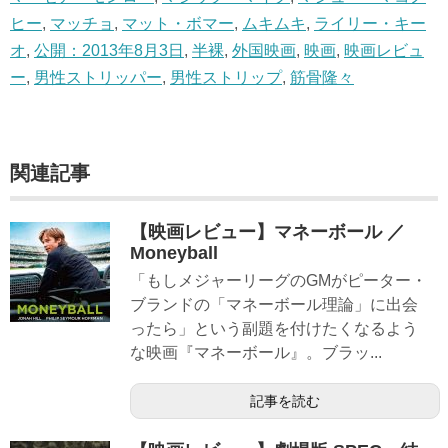
ヒー
,
マッチョ
,
マット・ボマー
,
ムキムキ
,
ライリー・キー
オ
,
公開：2013年8月3日
,
半裸
,
外国映画
,
映画
,
映画レビュ
ー
,
男性ストリッパー
,
男性ストリップ
,
筋骨隆々
関連記事
【映画レビュー】マネーボール ／
Moneyball
「もしメジャーリーグのGMがピーター・
ブランドの「マネーボール理論」に出会
ったら」という副題を付けたくなるよう
な映画『マネーボール』。ブラッ...
記事を読む