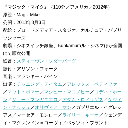
『マジック・マイク』
（110分／アメリカ／2012年）
原題：Magic Mike
公開：2013年8月3日
配給：ブロードメディア・スタジオ、カルチュア・パブリ
ッシャーズ
劇場：シネスイッチ銀座、Bunkamuraル・シネマほか全国
にて順次公開
監督：
スティーヴン・ソダーバーグ
振付：アリソン・フォーク
音楽：フランキー・パイン
出演：
チャニング・テイタム
／
アレックス・ペティファー
／
マット・ボマー
／
マシュー・マコノヒー
／
コディ・ホー
ン
／
ジョー・マンガニエロ
／
アダム・ロドリゲス
／
ケヴィ
ン・ナッシュ
／
オリヴィア・マン
／ガブリエル・イグレシ
アス／マーセア・モンロー／
ライリー・キーオ
／ウェンデ
ィ・マクレンドン＝コーヴィ／ベッツィ・ブラント