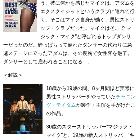
う。彼に何かを感じたマイクは、アダムを
エクスクイジットというクラブに連れて行
く。そこはマイク自身が働く、男性ストリ
ップ・クラブだった。マイクはそこで“マ
ジック・マイク”と呼ばれるトップダンサ
ーだったのだ。酔っぱらって倒れたダンサーの代わりに急
遽ステージに立ったアダムは、その度胸で女性客を魅了。
ダンサーとして雇われることになる…。
＜解説＞
18歳から19歳の間、8ヶ月間ほど実際に
男性ストリッパーをやっていた
チャニン
グ・テイタム
が製作・主演を手がけたこ
の作品。
30歳のスターストリッパー“マジック・
マイク”と、19歳の新人ストリッパー“キ