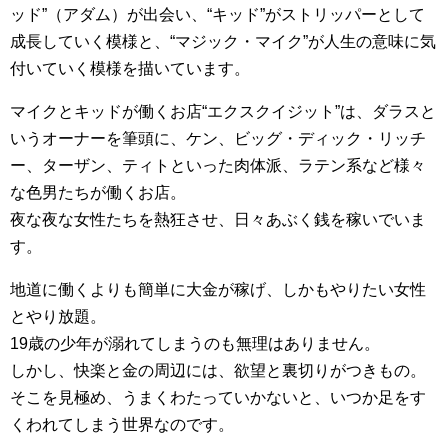
ッド”（アダム）が出会い、“キッド”がストリッパーとして
成長していく模様と、“マジック・マイク”が人生の意味に気
付いていく模様を描いています。
マイクとキッドが働くお店“エクスクイジット”は、ダラスと
いうオーナーを筆頭に、ケン、ビッグ・ディック・リッチ
ー、ターザン、ティトといった肉体派、ラテン系など様々
な色男たちが働くお店。
夜な夜な女性たちを熱狂させ、日々あぶく銭を稼いでいま
す。
地道に働くよりも簡単に大金が稼げ、しかもやりたい女性
とやり放題。
19歳の少年が溺れてしまうのも無理はありません。
しかし、快楽と金の周辺には、欲望と裏切りがつきもの。
そこを見極め、うまくわたっていかないと、いつか足をす
くわれてしまう世界なのです。