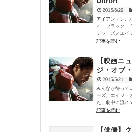
Ultron
2015/6/29
アイアンマン、
イ、ブラック・
ジャーズ／エイジ・
記事を読む
【映画ニ
ジ・オブ・
2015/5/21
みんなが待って
ーズ／エイジ・
た。劇中に流れて.
記事を読む
【俳優】クリ