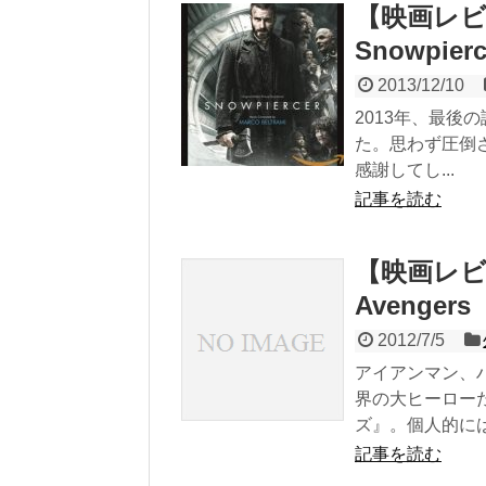
【映画レビ
Snowpierc
2013/12/10
2013年、最後
た。思わず圧倒
感謝してし...
記事を読む
【映画レビ
Avengers
2012/7/5
アイアンマン、
界の大ヒーロー
ズ』。個人的にはス
記事を読む