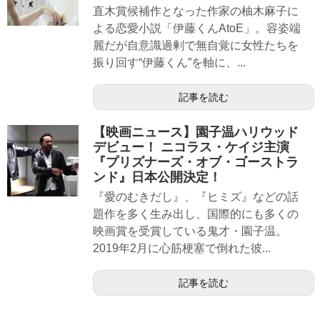
直木賞候補作となった作家の柚木麻子に
よる恋愛小説「伊藤くんAtoE」。容姿端
麗だが自意識過剰で無自覚に女性たちを
振り回す“伊藤くん”を軸に、...
記事を読む
【映画ニュース】園子温ハリウッド
デビュー！ ニコラス・ケイジ主演
『プリズナーズ・オブ・ゴーストラ
ンド』日本公開決定！
『愛のむきだし』、『ヒミズ』などの話
題作を多く生み出し、国際的にも多くの
映画賞を受賞している鬼才・園子温。
2019年2月に心筋梗塞で倒れた彼...
記事を読む