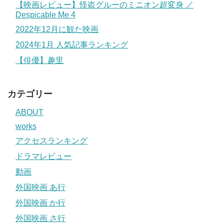
【映画レビュー】怪盗グルーのミニオン超変身 ／
Despicable Me 4
2022年12月に観た映画
2024年1月 人気記事ランキング
【俳優】趣里
カテゴリー
ABOUT
works
アクセスランキング
ドラマレビュー
動画
外国映画 あ行
外国映画 か行
外国映画 さ行