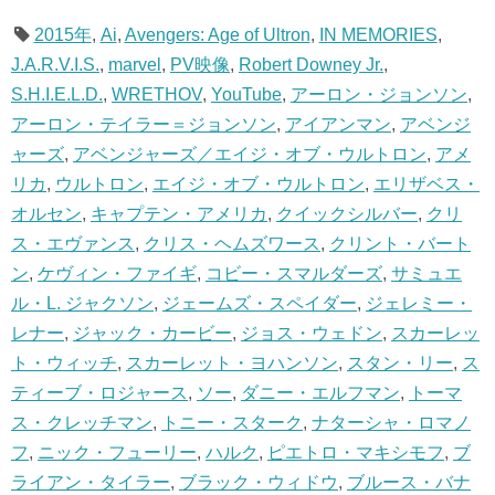
2015年
,
Ai
,
Avengers: Age of Ultron
,
IN MEMORIES
,
J.A.R.V.I.S.
,
marvel
,
PV映像
,
Robert Downey Jr.
,
S.H.I.E.L.D.
,
WRETHOV
,
YouTube
,
アーロン・ジョンソン
,
アーロン・テイラー＝ジョンソン
,
アイアンマン
,
アベンジ
ャーズ
,
アベンジャーズ／エイジ・オブ・ウルトロン
,
アメ
リカ
,
ウルトロン
,
エイジ・オブ・ウルトロン
,
エリザベス・
オルセン
,
キャプテン・アメリカ
,
クイックシルバー
,
クリ
ス・エヴァンス
,
クリス・ヘムズワース
,
クリント・バート
ン
,
ケヴィン・ファイギ
,
コビー・スマルダーズ
,
サミュエ
ル・L. ジャクソン
,
ジェームズ・スペイダー
,
ジェレミー・
レナー
,
ジャック・カービー
,
ジョス・ウェドン
,
スカーレッ
ト・ウィッチ
,
スカーレット・ヨハンソン
,
スタン・リー
,
ス
ティーブ・ロジャース
,
ソー
,
ダニー・エルフマン
,
トーマ
ス・クレッチマン
,
トニー・スターク
,
ナターシャ・ロマノ
フ
,
ニック・フューリー
,
ハルク
,
ピエトロ・マキシモフ
,
ブ
ライアン・タイラー
,
ブラック・ウィドウ
,
ブルース・バナ