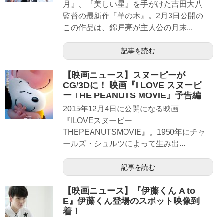
月』、『美しい星』を手がけた吉田大八
監督の最新作『羊の木』。2月3日公開の
この作品は、錦戸亮が主人公の月末...
記事を読む
【映画ニュース】スヌーピーが
CG/3Dに！ 映画『I LOVE スヌーピ
ー THE PEANUTS MOVIE』予告編
2015年12月4日に公開になる映画
『ILOVEスヌーピー
THEPEANUTSMOVIE』。1950︎年にチャ
ールズ・シュルツによって生み出...
記事を読む
【映画ニュース】『伊藤くん A to
E』伊藤くん登場のスポット映像到
着！