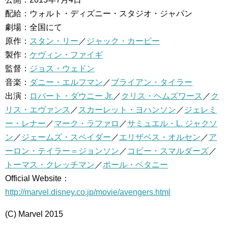
配給：ウォルト・ディズニー・スタジオ・ジャパン
劇場：全国にて
原作：
スタン・リー
／
ジャック・カービー
製作：
ケヴィン・ファイギ
監督：
ジョス・ウェドン
音楽：
ダニー・エルフマン
／
ブライアン・タイラー
出演：
ロバート・ダウニー Jr.
／
クリス・ヘムズワース
／
ク
リス・エヴァンス
／
スカーレット・ヨハンソン
／
ジェレミ
ー・レナー
／
マーク・ラファロ
／
サミュエル・L. ジャクソ
ン
／
ジェームズ・スペイダー
／
エリザベス・オルセン
／
ア
ーロン・テイラー＝ジョンソン
／
コビー・スマルダーズ
／
トーマス・クレッチマン
／
ポール・ベタニー
Official Website：
http://marvel.disney.co.jp/movie/avengers.html
(C) Marvel 2015