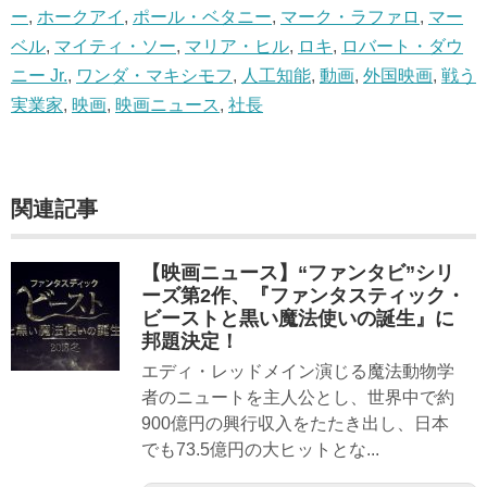
ー
,
ホークアイ
,
ポール・ベタニー
,
マーク・ラファロ
,
マー
ベル
,
マイティ・ソー
,
マリア・ヒル
,
ロキ
,
ロバート・ダウ
ニー Jr.
,
ワンダ・マキシモフ
,
人工知能
,
動画
,
外国映画
,
戦う
実業家
,
映画
,
映画ニュース
,
社長
関連記事
【映画ニュース】“ファンタビ”シリ
ーズ第2作、『ファンタスティック・
ビーストと黒い魔法使いの誕生』に
邦題決定！
エディ・レッドメイン演じる魔法動物学
者のニュートを主人公とし、世界中で約
900億円の興行収入をたたき出し、日本
でも73.5億円の大ヒットとな...