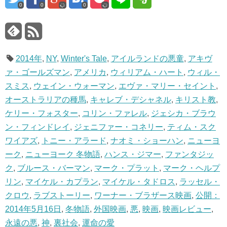
0
0
0
2014年
,
NY
,
Winter's Tale
,
アイルランドの悪童
,
アキヴ
ァ・ゴールズマン
,
アメリカ
,
ウィリアム・ハート
,
ウィル・
スミス
,
ウェイン・ウォーマン
,
エヴァ・マリー・セイント
,
オーストラリアの種馬
,
キャレブ・デシャネル
,
キリスト教
,
ケリー・フォスター
,
コリン・ファレル
,
ジェシカ・ブラウ
ン・フィンドレイ
,
ジェニファー・コネリー
,
ティム・スク
ワイアズ
,
トニー・アラード
,
ナオミ・ショーハン
,
ニューヨ
ーク
,
ニューヨーク 冬物語
,
ハンス・ジマー
,
ファンタジッ
ク
,
ブルース・バーマン
,
マーク・プラット
,
マーク・ヘルプ
リン
,
マイケル・カプラン
,
マイケル・タドロス
,
ラッセル・
クロウ
,
ラブストーリー
,
ワーナー・ブラザース映画
,
公開：
2014年5月16日
,
冬物語
,
外国映画
,
悪
,
映画
,
映画レビュー
,
永遠の悪
,
神
,
裏社会
,
運命の愛