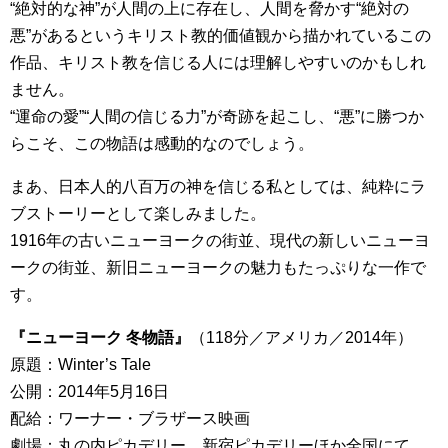
“絶対的な神”が人間の上に存在し、人間を脅かす“絶対の
悪”があるというキリスト教的価値観から描かれているこの
作品、キリスト教を信じる人には理解しやすいのかもしれ
ません。
“運命の愛”“人間の信じる力”が奇跡を起こし、“悪”に勝つか
らこそ、この物語は感動的なのでしょう。
まあ、日本人的八百万の神を信じる私としては、純粋にラ
ブストーリーとして楽しみました。
1916年の古いニューヨークの街並、現代の新しいニューヨ
ークの街並、新旧ニューヨークの魅力もたっぷりな一作で
す。
『ニューヨーク 冬物語』
（118分／アメリカ／2014年）
原題：Winter’s Tale
公開：2014年5月16日
配給：ワーナー・ブラザース映画
劇場：丸の内ピカデリー、新宿ピカデリーほか全国にて