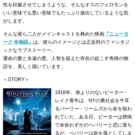
性を妊娠させてしまうような、そんなオスのフェロモンを
いい意味でも悪い意味でもたっぷり放出しているような気
がします。
そんな彼ら二人がメインキャストを務めた映画
『ニューヨ
ーク 冬物語』
は、彼らのイメージとは正反対のファンタジ
ックなラブストーリー。
運命の愛と永遠の悪、人智を超えた存在の起こす奇跡の物
語を、美しく描いています。
＜STORY＞
1916年、身よりのないピーター・
レイク青年は、NYの裏社会を牛耳
るパーリー・ソームズから命を狙わ
れていた。ある日、ピーターは肺病
で余命わずかのベバリーと恋に落ち
るが、ベバリーは命を落としてしま