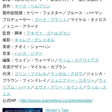
原作：
マーク・ヘルプリン
製作総指揮：ケリー・フォスター／ブルース・バーマン
プロデューサー：
マーク・プラット
／マイケル・タドロス
／トニー・アラード
監督・脚本：
アキヴァ・ゴールズマン
撮影：
キャレブ・デシャネル
美術：ナオミ・ショーハン
音楽：
ハンス・ジマー
編集：ウェイン・ウォーマン／
ティム・スクワイアズ
衣裳デザイン：マイケル・カプラン
出演：
コリン・ファレル
／
ラッセル・クロウ
／ジェシカ・
ブラウン・フィンドレイ／
ジェニファー・コネリー
／
ウィ
リアム・ハート
／
エヴァ・マリー・セイント
／
ウィル・ス
ミス
公式HP：
http://wwws.warnerbros.co.jp/winterstale/
Winter’s Tale