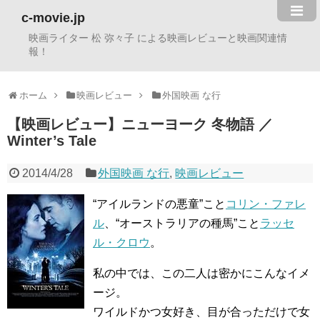
c-movie.jp
映画ライター 松 弥々子 による映画レビューと映画関連情
報！
ホーム
映画レビュー
外国映画 な行
【映画レビュー】ニューヨーク 冬物語 ／
Winter’s Tale
2014/4/28
外国映画 な行
,
映画レビュー
“アイルランドの悪童”こと
コリン・ファレ
ル
、“オーストラリアの種馬”こと
ラッセ
ル・クロウ
。
私の中では、この二人は密かにこんなイメ
ージ。
ワイルドかつ女好き、目が合っただけで女