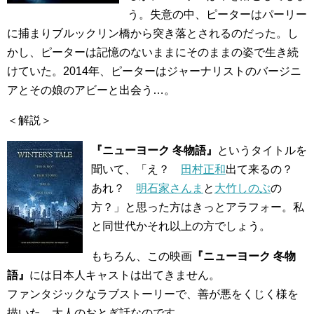
う。失意の中、ピーターはパーリー
に捕まりブルックリン橋から突き落とされるのだった。し
かし、ピーターは記憶のないままにそのままの姿で生き続
けていた。2014年、ピーターはジャーナリストのバージニ
アとその娘のアビーと出会う…。
＜解説＞
『ニューヨーク 冬物語』
というタイトルを
聞いて、「え？
田村正和
出て来るの？
あれ？
明石家さんま
と
大竹しのぶ
の
方？」と思った方はきっとアラフォー。私
と同世代かそれ以上の方でしょう。
もちろん、この映画
『ニューヨーク 冬物
語』
には日本人キャストは出てきません。
ファンタジックなラブストーリーで、善が悪をくじく様を
描いた、大人のおとぎ話なのです。