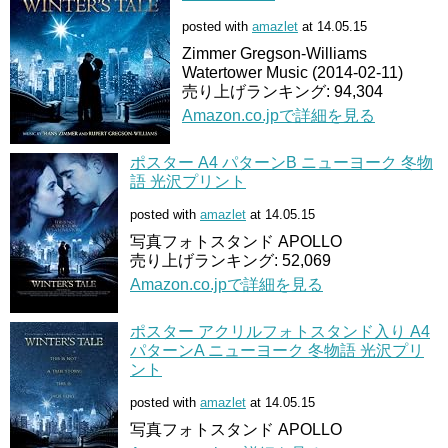
posted with
amazlet
at 14.05.15
Zimmer Gregson-Williams
Watertower Music (2014-02-11)
売り上げランキング: 94,304
Amazon.co.jpで詳細を見る
ポスター A4 パターンB ニューヨーク 冬物
語 光沢プリント
posted with
amazlet
at 14.05.15
写真フォトスタンド APOLLO
売り上げランキング: 52,069
Amazon.co.jpで詳細を見る
ポスター アクリルフォトスタンド入り A4
パターンA ニューヨーク 冬物語 光沢プリ
ント
posted with
amazlet
at 14.05.15
写真フォトスタンド APOLLO