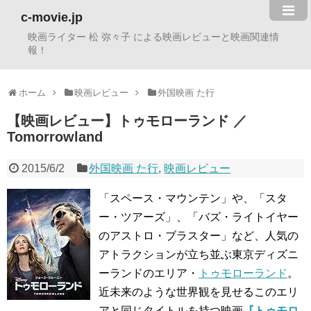
c-movie.jp
映画ライター 松 弥々子 による映画レビューと映画関連情
報！
ホーム
映画レビュー
外国映画 た行
【映画レビュー】トゥモローランド ／
Tomorrowland
2015/6/2
外国映画 た行
,
映画レビュー
「スペース・マウンテン」や、「スタ
ー・ツアーズ」、「バズ・ライトイヤー
のアストロ・ブラスター」など、人気の
アトラクションが立ち並ぶ東京ディズニ
ーランドのエリア・
トゥモローランド
。
近未来のような世界観を見せるこのエリ
アと同じタイトルを持つ映画
『トゥモロ