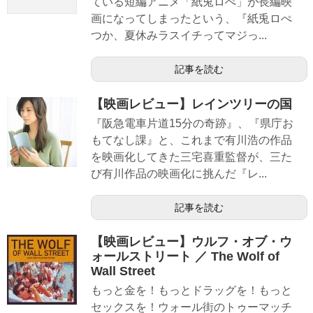
ている短編アニメ「紙兎ロぺ」が長編映
画になってしまったという、『紙兎ロぺ
つか、夏休みラスイチってマジっ...
記事を読む
【映画レビュー】レインツリーの国
『阪急電車片道15分の奇跡』、『県庁お
もてなし課』と、これまで有川浩の作品
を映画化してきた三宅喜重監督が、三た
び有川作品の映画化に挑んだ『レ...
記事を読む
【映画レビュー】ウルフ・オブ・ウ
ォールストリート ／ The Wolf of
Wall Street
もっと金を！もっとドラッグを！もっと
セックスを！ウォール街のトゥーマッチ