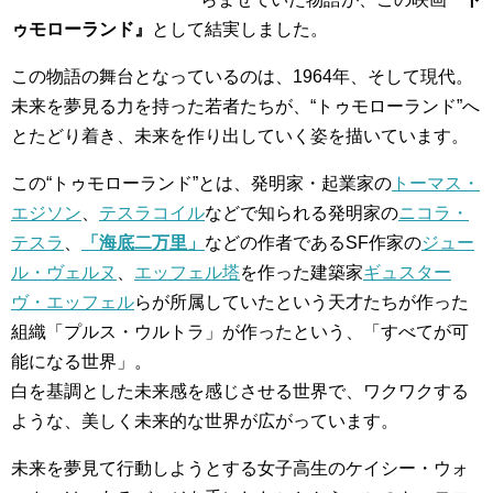
ゥモローランド』
として結実しました。
この物語の舞台となっているのは、1964年、そして現代。
未来を夢見る力を持った若者たちが、“トゥモローランド”へ
とたどり着き、未来を作り出していく姿を描いています。
この“トゥモローランド”とは、発明家・起業家の
トーマス・
エジソン
、
テスラコイル
などで知られる発明家の
ニコラ・
テスラ
、
「海底二万里」
などの作者であるSF作家の
ジュー
ル・ヴェルヌ
、
エッフェル塔
を作った建築家
ギュスター
ヴ・エッフェル
らが所属していたという天才たちが作った
組織「プルス・ウルトラ」が作ったという、「すべてが可
能になる世界」。
白を基調とした未来感を感じさせる世界で、ワクワクする
ような、美しく未来的な世界が広がっています。
未来を夢見て行動しようとする女子高生のケイシー・ウォ