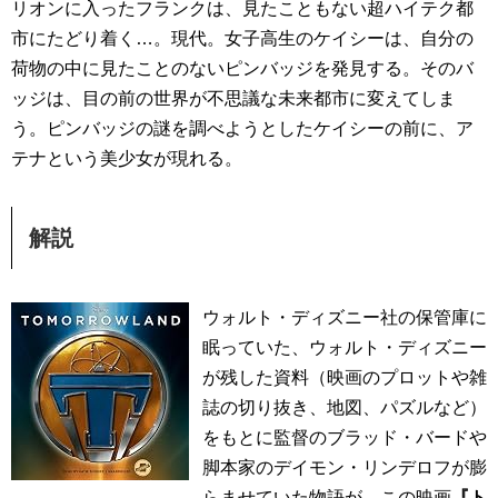
リオンに入ったフランクは、見たこともない超ハイテク都
市にたどり着く…。現代。女子高生のケイシーは、自分の
荷物の中に見たことのないピンバッジを発見する。そのバ
ッジは、目の前の世界が不思議な未来都市に変えてしま
う。ピンバッジの謎を調べようとしたケイシーの前に、ア
テナという美少女が現れる。
解説
ウォルト・ディズニー社の保管庫に
眠っていた、ウォルト・ディズニー
が残した資料（映画のプロットや雑
誌の切り抜き、地図、パズルなど）
をもとに監督のブラッド・バードや
脚本家のデイモン・リンデロフが膨
らませていた物語が、この映画
『ト