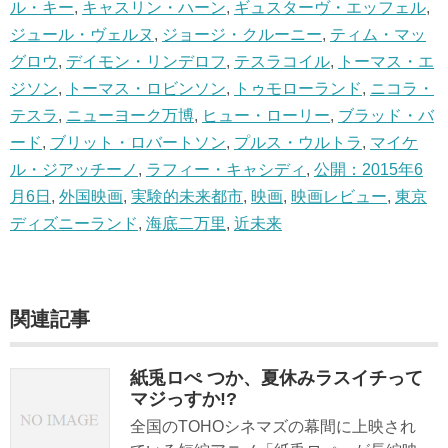
ル・キー
,
キャスリン・ハーン
,
ギュスターヴ・エッフェル
,
ジュール・ヴェルヌ
,
ジョージ・クルーニー
,
ティム・マッ
グロウ
,
デイモン・リンデロフ
,
テスラコイル
,
トーマス・エ
ジソン
,
トーマス・ロビンソン
,
トゥモローランド
,
ニコラ・
テスラ
,
ニューヨーク万博
,
ヒュー・ローリー
,
ブラッド・バ
ード
,
ブリット・ロバートソン
,
プルス・ウルトラ
,
マイケ
ル・ジアッチーノ
,
ラフィー・キャシディ
,
公開：2015年6
月6日
,
外国映画
,
実験的未来都市
,
映画
,
映画レビュー
,
東京
ディズニーランド
,
海底二万里
,
近未来
関連記事
紙兎ロぺ つか、夏休みラスイチって
マジっすか!?
全国のTOHOシネマズの幕間に上映され