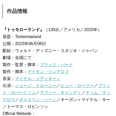
作品情報
『トゥモローランド』
（130分／アメリカ／2015年）
原題：Tomorrowland
公開：2015年06月06日
配給：ウォルト・ディズニー・スタジオ・ジャパン
劇場：全国にて
製作・監督・脚本：
ブラッド・バード
製作・脚本：
デイモン・リンデロフ
音楽：
マイケル・ジアッキーノ
出演：
ジョージ・クルーニー
／
ヒュー・ローリー
／
ブリッ
ト・ロバートソン
／
ラフィー・キャシディ
／
ティム・マッ
グロウ
／
キャスリン・ハーン
／キーガン＝マイケル・キー
／トーマス・ロビンソン
Official Website：