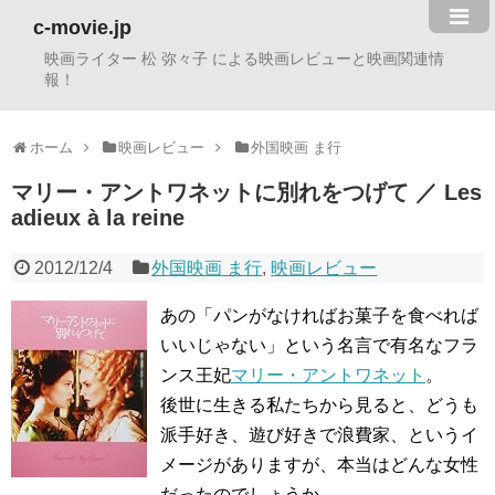
c-movie.jp
映画ライター 松 弥々子 による映画レビューと映画関連情
報！
ホーム
映画レビュー
外国映画 ま行
マリー・アントワネットに別れをつげて ／ Les
adieux à la reine
2012/12/4
外国映画 ま行
,
映画レビュー
あの「パンがなければお菓子を食べれば
いいじゃない」という名言で有名なフラ
ンス王妃
マリー・アントワネット
。
後世に生きる私たちから見ると、どうも
派手好き、遊び好きで浪費家、というイ
メージがありますが、本当はどんな女性
だったのでしょうか…。