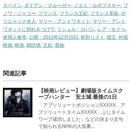
スペイン
,
ダイアン・クルーガー
,
ノエミ・ルボフスキー
,
ブ
ノワ・ジャコー
,
フランス
,
フランス王妃
,
フランス革命
,
ポ
リニャック夫人
,
マリー・アントワネット
,
マリー・アント
ワネットに別れをつげて
,
ミシェル・ロバン
,
レア・セドゥ
,
使用人食堂
,
公開：2012年12月15日
,
処刑リスト
,
国王
,
外国
映画
,
映画
,
朗読係
,
王妃
,
貴族
関連記事
【映画レビュー】劇場版タイムスク
ープハンター 安土城 最後の1日
「アブソリュートポジションXXXXX、ア
ブソリュートタイムXXXXX、ぶじタイム
ワープ成功しました」などの決まり文句
で知られるNHKの人気番...