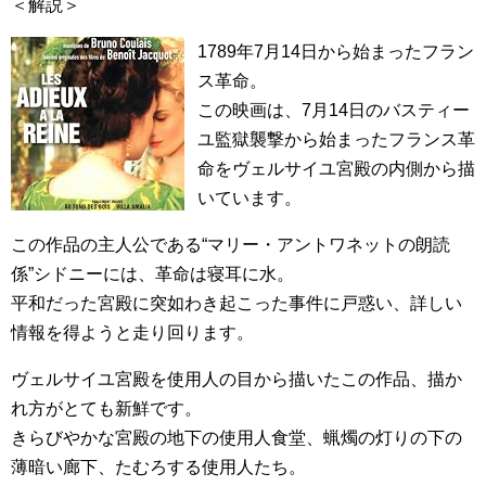
＜解説＞
1789年7月14日から始まったフラン
ス革命。
この映画は、7月14日のバスティー
ユ監獄襲撃から始まったフランス革
命をヴェルサイユ宮殿の内側から描
いています。
この作品の主人公である“マリー・アントワネットの朗読
係”シドニーには、革命は寝耳に水。
平和だった宮殿に突如わき起こった事件に戸惑い、詳しい
情報を得ようと走り回ります。
ヴェルサイユ宮殿を使用人の目から描いたこの作品、描か
れ方がとても新鮮です。
きらびやかな宮殿の地下の使用人食堂、蝋燭の灯りの下の
薄暗い廊下、たむろする使用人たち。