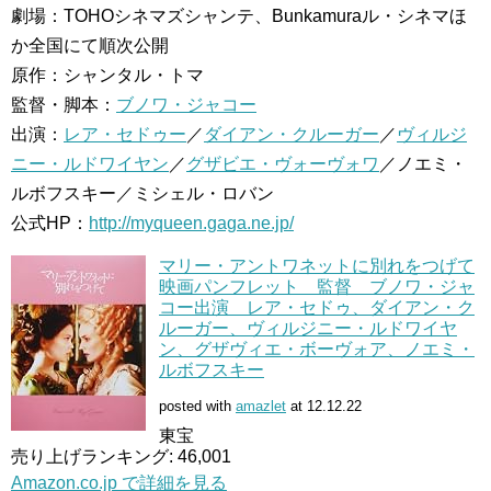
劇場：TOHOシネマズシャンテ、Bunkamuraル・シネマほ
か全国にて順次公開
原作：シャンタル・トマ
監督・脚本：
ブノワ・ジャコー
出演：
レア・セドゥー
／
ダイアン・クルーガー
／
ヴィルジ
ニー・ルドワイヤン
／
グザビエ・ヴォーヴォワ
／ノエミ・
ルボフスキー／ミシェル・ロバン
公式HP：
http://myqueen.gaga.ne.jp/
マリー・アントワネットに別れをつげて
映画パンフレット 監督 ブノワ・ジャ
コー出演 レア・セドゥ、ダイアン・ク
ルーガー、ヴィルジニー・ルドワイヤ
ン、グザヴィエ・ボーヴォア、ノエミ・
ルボフスキー
posted with
amazlet
at 12.12.22
東宝
売り上げランキング: 46,001
Amazon.co.jp で詳細を見る