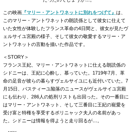
この映画
『マリー・アントワネットに別れをつげて』
は、
このマリー・アントワネットの朗読係として彼女に仕えて
いた女性が体験したフランス革命の4日間と、彼女が見たヴ
ェルサイユ宮殿の様子、そして彼女の敬愛するマリー・ア
ントワネットの言動を描いた作品です。
＜STORY＞
フランス王妃、マリー・アントワネットに仕える朗読係の
シドニーは、王妃に心酔し、慕っていた。1719年7月、革
命の足音が彼らの暮らすヴェルサイユにも近付いていた。7
月15日、バスティーユ陥落のニュースがヴェルサイユ宮殿
にも伝わり、286人の処刑リストも出回った。その一番目に
はマリー・アントワネット、そして三番目に王妃の寵愛を
受け富と特権を享受するポリニャック夫人の名前があっ
た。シドニーは情報を得ようと走り回るが…。