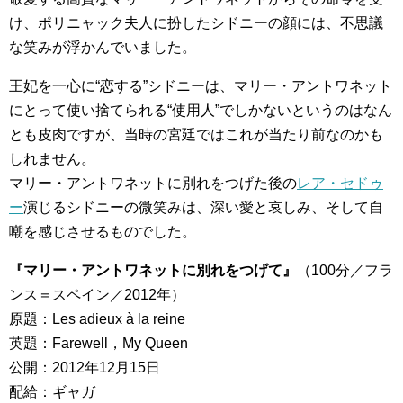
け、ポリニャック夫人に扮したシドニーの顔には、不思議
な笑みが浮かんでいました。
王妃を一心に“恋する”シドニーは、マリー・アントワネット
にとって使い捨てられる“使用人”でしかないというのはなん
とも皮肉ですが、当時の宮廷ではこれが当たり前なのかも
しれません。
マリー・アントワネットに別れをつげた後の
レア・セドゥ
ー
演じるシドニーの微笑みは、深い愛と哀しみ、そして自
嘲を感じさせるものでした。
『マリー・アントワネットに別れをつげて』
（100分／フラ
ンス＝スペイン／2012年）
原題：Les adieux à la reine
英題：Farewell，My Queen
公開：2012年12月15日
配給：ギャガ