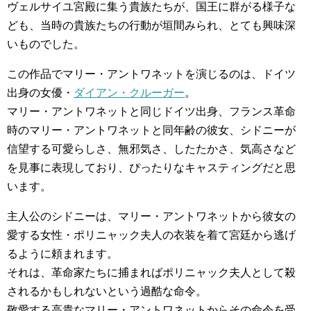
ヴェルサイユ宮殿に集う貴族たちが、国王に群がる様子な
ども、当時の貴族たちの行動が垣間みられ、とても興味深
いものでした。
この作品でマリー・アントワネットを演じるのは、ドイツ
出身の女優・
ダイアン・クルーガー
。
マリー・アントワネットと同じドイツ出身、フランス革命
時のマリー・アントワネットと同年齢の彼女、シドニーが
信望する可愛らしさ、無邪気さ、したたかさ、気高さなど
を見事に表現しており、ぴったりなキャスティングだと思
います。
主人公のシドニーは、マリー・アントワネットから彼女の
愛する女性・ポリニャック夫人の衣装を着て宮廷から逃げ
るように頼まれます。
それは、革命家たちに捕まればポリニャック夫人として殺
されるかもしれないという過酷な命令。
敬愛する高貴なマリー・アントワネットからその命令を受