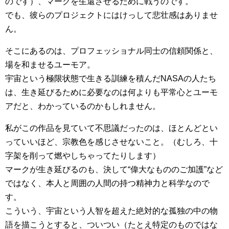
のです）、マークを生還させるために戦うのです。
でも、彼らのプロジェクトにはけっして悲壮感はありませ
ん。
そこにあるのは、プロフェッショナル同士の信頼関係と、
場を和ませるユーモア。
宇宙という極限状態で生きる訓練を積んだNASAの人たち
は、生き延びるために必要なのは何よりも平常心とユーモ
アだと、わかっているのかもしれません。
私がこの作品を見ていて不思議だったのは、ほとんどとい
っていいほど、宗教色を感じさせないこと。（むしろ、十
字架を削って燃やしちゃってたりします）
マークが生き延びるのも、決して“偉大なもののご加護”など
ではなく、本人と周囲の人間の持つ精神力と科学なので
す。
こういう、宇宙という人智を超えた絶対的な孤独の中の物
語を描こうとすると、ついつい（たとえ特定のものではな