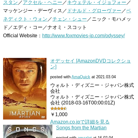
スタン
／
アクセル・ヘニー
／
キウェテル・イジョフォー
／
マッケンジー・デーヴィス／
ドナルド・グローヴァー
／
ベ
ネディクト・ウォン
／
チェン・シュー
／ニック・モハメッ
ド／エディ・コー／ナオミ・スコット
Official Website：
http://www.foxmovies-jp.com/odyssey/
オデッセイ [AmazonDVDコレクショ
ン]
posted with
AmaQuick
at 2021.03.04
ウォルト・ディズニー・ジャパン株式
会社
ウォルト・ディズニー・ジャパン株式
会社 (2018-03-16T00:00:01Z)
￥1,000
Amazon.co.jpで詳細を見る
Songs from the Martian
posted with
amazlet
at 16.02.04