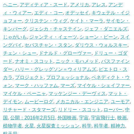
ヘニー
,
アディティア・スード
,
アメリカ
,
アレス
,
アンデ
ィ・ウィアー
,
エディ・コー
,
オデッセイ
,
キウェテル・イジ
ョフォー
,
クリステン・ウィグ
,
ケイト・マーラ
,
サイモン・
キンバーグ
,
ジェシカ・チャステイン
,
ジェフ・ダニエルズ
,
じゃがいも
,
ジャンティ・イェーツ
,
ショーン・ビーン
,
スイ
ングバイ
,
セバスチャン・スタン
,
ダリウス・ウォルスキー
,
チェン・シュー
,
ドナルド・グローヴァー
,
ドリュー・ゴダ
ード
,
ナオミ・スコット
,
ニック・モハメッド
,
パスファイン
ダー
,
ハリー・グレッグソン＝ウィリアムズ
,
ピエトロ・ス
カラ
,
プロジェクト
,
プロフェッショナル
,
ベネディクト・ウ
ォン
,
マーク・ハッファム
,
マーズ
,
マイケル・シェイファー
,
マイケル・ペーニャ
,
マッケンジー・デーヴィス
,
マット・
デイモン
,
ムービーログ
,
メカニカル・エンジニア
,
ユーモア
,
リチャード・スタマーズ
,
リドリー・スコット
,
ローバー
,
中
国
,
公開：2016年2月5日
,
外国映画
,
宇宙
,
宇宙飛行士
,
映画
,
植物学者
,
火星
,
火星探査ミッション
,
科学
,
科学者
,
精神力
,
航天局