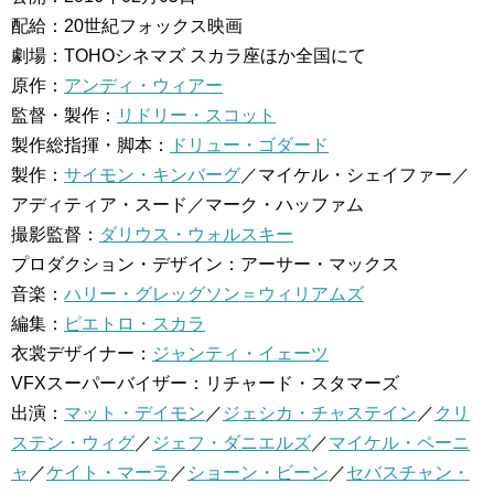
配給：20世紀フォックス映画
劇場：TOHOシネマズ スカラ座ほか全国にて
原作：
アンディ・ウィアー
監督・製作：
リドリー・スコット
製作総指揮・脚本：
ドリュー・ゴダード
製作：
サイモン・キンバーグ
／マイケル・シェイファー／
アディティア・スード／マーク・ハッファム
撮影監督：
ダリウス・ウォルスキー
プロダクション・デザイン：アーサー・マックス
音楽：
ハリー・グレッグソン＝ウィリアムズ
編集：
ピエトロ・スカラ
衣裳デザイナー：
ジャンティ・イェーツ
VFXスーパーバイザー：リチャード・スタマーズ
出演：
マット・デイモン
／
ジェシカ・チャステイン
／
クリ
ステン・ウィグ
／
ジェフ・ダニエルズ
／
マイケル・ペーニ
ャ
／
ケイト・マーラ
／
ショーン・ビーン
／
セバスチャン・