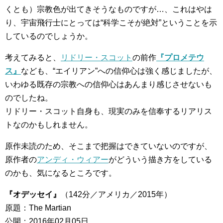
くとも）宗教色が出てきそうなものですが…、これはやは
り、宇宙飛行士にとっては“科学こそが絶対”ということを示
しているのでしょうか。
考えてみると、
リドリー・スコット
の前作
『プロメテウ
ス』
なども、“エイリアン”への信仰心は強く感じましたが、
いわゆる既存の宗教への信仰心はあんまり感じさせないも
のでしたね。
リドリー・スコット自身も、現実のみを信奉するリアリス
トなのかもしれません。
原作未読のため、そこまで把握はできていないのですが、
原作者の
アンディ・ウィアー
がどういう描き方をしている
のかも、気になるところです。
『オデッセイ』
（142分／アメリカ／2015年）
原題：The Martian
公開：2016年02月05日