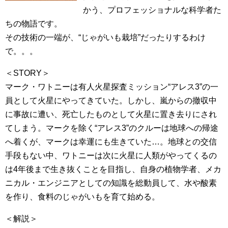
かう、プロフェッショナルな科学者た
ちの物語です。
その技術の一端が、“じゃがいも栽培”だったりするわけ
で。。。
＜STORY＞
マーク・ワトニーは有人火星探査ミッション“アレス3”の一
員として火星にやってきていた。しかし、嵐からの撤収中
に事故に遭い、死亡したものとして火星に置き去りにされ
てしまう。マークを除く“アレス3”のクルーは地球への帰途
へ着くが、マークは幸運にも生きていた…。地球との交信
手段もない中、ワトニーは次に火星に人類がやってくるの
は4年後まで生き抜くことを目指し、自身の植物学者、メカ
ニカル・エンジニアとしての知識を総動員して、水や酸素
を作り、食料のじゃがいもを育て始める。
＜解説＞