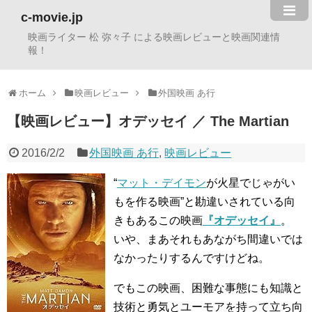
c-movie.jp
映画ライター 松 弥々子 による映画レビューと映画関連情
報！
ホーム
映画レビュー
外国映画 あ行
【映画レビュー】オデッセイ ／ The Martian
2016/2/2
外国映画 あ行
,
映画レビュー
“
マット・デイモン
が火星でじゃがい
もを作る映画”と勘違いされている向
きもあるこの映画
『オデッセイ』
。
いや、まあそれもあながち間違いでは
なかったりするんですけどね。
でもこの映画、困難な事態にも知識と
技術と勇気とユーモアを持って立ち向