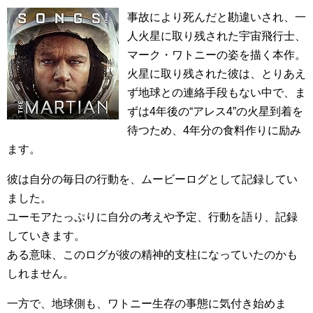
事故により死んだと勘違いされ、一
人火星に取り残された宇宙飛行士、
マーク・ワトニーの姿を描く本作。
火星に取り残された彼は、とりあえ
ず地球との連絡手段もない中で、ま
ずは4年後の“アレス4”の火星到着を
待つため、4年分の食料作りに励み
ます。
彼は自分の毎日の行動を、ムービーログとして記録してい
ました。
ユーモアたっぷりに自分の考えや予定、行動を語り、記録
していきます。
ある意味、このログが彼の精神的支柱になっていたのかも
しれません。
一方で、地球側も、ワトニー生存の事態に気付き始めま