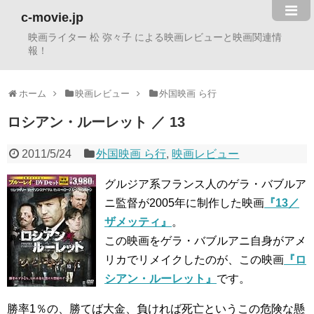
c-movie.jp
映画ライター 松 弥々子 による映画レビューと映画関連情
報！
ホーム
映画レビュー
外国映画 ら行
ロシアン・ルーレット ／ 13
2011/5/24
外国映画 ら行
,
映画レビュー
グルジア系フランス人のゲラ・バブルア
ニ監督が2005年に制作した映画
『13／
ザメッティ』
。
この映画をゲラ・バブルアニ自身がアメ
リカでリメイクしたのが、この映画
『ロ
シアン・ルーレット』
です。
勝率1％の、勝てば大金、負ければ死亡というこの危険な懸