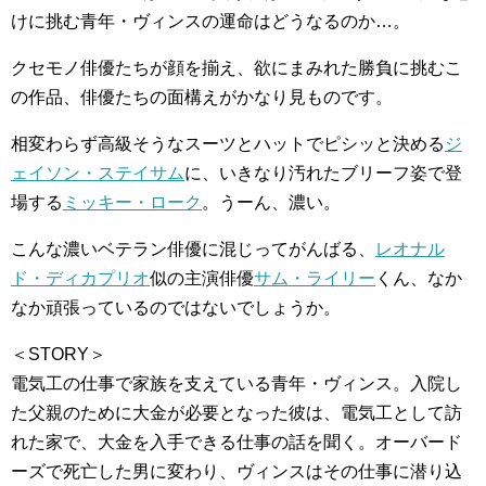
けに挑む青年・ヴィンスの運命はどうなるのか…。
クセモノ俳優たちが顔を揃え、欲にまみれた勝負に挑むこ
の作品、俳優たちの面構えがかなり見ものです。
相変わらず高級そうなスーツとハットでピシッと決める
ジ
ェイソン・ステイサム
に、いきなり汚れたブリーフ姿で登
場する
ミッキー・ローク
。うーん、濃い。
こんな濃いベテラン俳優に混じってがんばる、
レオナル
ド・ディカプリオ
似の主演俳優
サム・ライリー
くん、なか
なか頑張っているのではないでしょうか。
＜STORY＞
電気工の仕事で家族を支えている青年・ヴィンス。入院し
た父親のために大金が必要となった彼は、電気工として訪
れた家で、大金を入手できる仕事の話を聞く。オーバード
ーズで死亡した男に変わり、ヴィンスはその仕事に潜り込