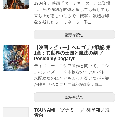
1984年、映画『ターミネーター』に登場
し、その強靭な肉体と殺しても殺しても
立ち上がるしつこさで、観客に強烈な印
象を残したターミネーターT-...
記事を読む
【映画レビュー】ベロゴリア戦記 第
1章：異世界の王国と魔法の剣 ／
Posledniy bogatyr
ディズニー・ロシア製作と聞いて、ロシ
アのディズニー？本物なの？アルバトロ
ス配給なのに？とちょっと疑いながら観
た映画『ベロゴリア戦記第1章：異...
記事を読む
TSUNAMI－ツナミ－ ／ 해운대／海
雲台