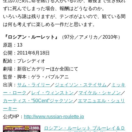
生活のために命を賭ける人がいるのか、最後まで生き残れ
ずに死んでしまった場合、報酬はどうなるのか。
いろいろ謎は残りますが、テンポがよいので、観ている間
は何も考えずに楽しめる一作だと思います。
『ロシアン・ルーレット』
（97分／アメリカ／2010年）
原題：13
公開：2011年6月18日
配給：プレシディオ
劇場：新宿ピカデリーほか全国にて
監督・脚本：ゲラ・バブルアニ
出演：
サム・ライリー
／
ジェイソン・ステイサム
／
ミッキ
ー・ローク
／
レイ・ウィンストン
／
マイケル・シャノン
／
カーティス・“50Cent”ジャクソン
／
エマニュエル・シュリ
ーキー
公式HP：
http://www.russian-roulette.jp
ロシアン・ルーレット ブルーレイ＆Ｄ