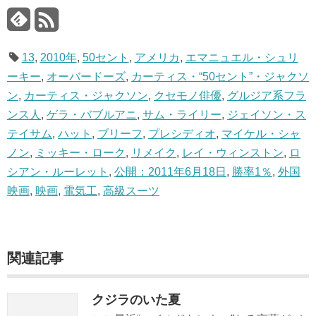
13
,
2010年
,
50セント
,
アメリカ
,
エマニュエル・シュリ
ーキー
,
オーバードーズ
,
カーティス・“50セント”・ジャクソ
ン
,
カーティス・ジャクソン
,
クセモノ俳優
,
グルジア系フラ
ンス人
,
ゲラ・バブルアニ
,
サム・ライリー
,
ジェイソン・ス
テイサム
,
ハット
,
ブリーフ
,
プレシディオ
,
マイケル・シャ
ノン
,
ミッキー・ローク
,
リメイク
,
レイ・ウィンストン
,
ロ
シアン・ルーレット
,
公開：2011年6月18日
,
勝率1％
,
外国
映画
,
映画
,
電気工
,
高級スーツ
関連記事
クジラのいた夏