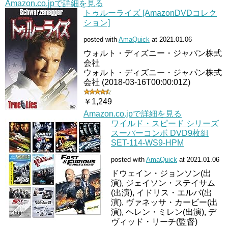
Amazon.co.jpで詳細を見る
トゥルーライズ [AmazonDVDコレク
ション]
posted with
AmaQuick
at 2021.01.06
ウォルト・ディズニー・ジャパン株式
会社
ウォルト・ディズニー・ジャパン株式
会社 (2018-03-16T00:00:01Z)
￥1,249
Amazon.co.jpで詳細を見る
ワイルド・スピード シリーズ
スーパーコンボ DVD9枚組
SET-114-WS9-HPM
posted with
AmaQuick
at 2021.01.06
ドウェイン・ジョンソン(出
演), ジェイソン・ステイサム
(出演), イドリス・エルバ(出
演), ヴァネッサ・カービー(出
演), ヘレン・ミレン(出演), デ
ヴィッド・リーチ(監督)