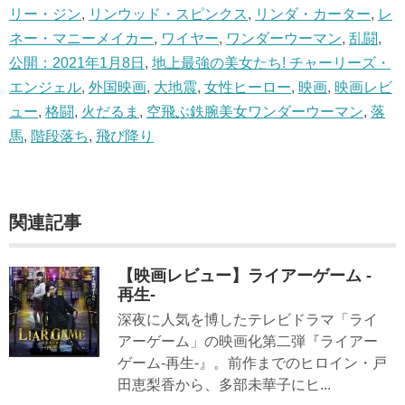
リー・ジン
,
リンウッド・スピンクス
,
リンダ・カーター
,
レ
ネー・マニーメイカー
,
ワイヤー
,
ワンダーウーマン
,
乱闘
,
公開：2021年1月8日
,
地上最強の美女たち! チャーリーズ・
エンジェル
,
外国映画
,
大地震
,
女性ヒーロー
,
映画
,
映画レビ
ュー
,
格闘
,
火だるま
,
空飛ぶ鉄腕美女ワンダーウーマン
,
落
馬
,
階段落ち
,
飛び降り
関連記事
【映画レビュー】ライアーゲーム -
再生-
深夜に人気を博したテレビドラマ「ライ
アーゲーム」の映画化第二弾『ライアー
ゲーム-再生-』。前作までのヒロイン・戸
田恵梨香から、多部未華子にヒ...