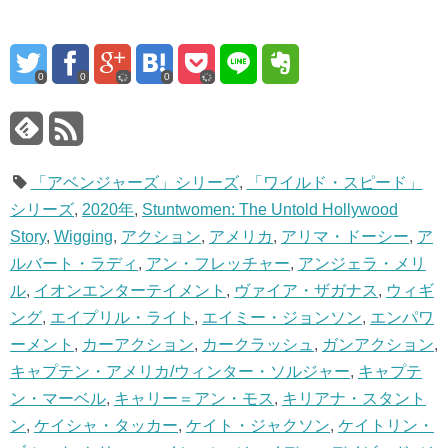
0
0
0
「アベンジャーズ」シリーズ
,
「ワイルド・スピード」
シリーズ
,
2020年
,
Stuntwomen: The Untold Hollywood
Story
,
Wigging
,
アクション
,
アメリカ
,
アリマ・ドーシー
,
ア
ルバート・ラディ
,
アン・フレッチャー
,
アンジェラ・メリ
ル
,
イオンエンターテイメント
,
ヴァイア・ザガナス
,
ウィギ
ング
,
エイプリル・ライト
,
エイミー・ジョンソン
,
エンパワ
ーメント
,
カーアクション
,
カークラッシュ
,
ガンアクション
,
キャプテン・アメリカ/ウィンター・ソルジャー
,
キャプテ
ン・マーベル
,
キャリー＝アン・モス
,
キリアナ・スタント
ン
,
ケイシャ・タッカー
,
ケイト・ジャクソン
,
ケイトリン・