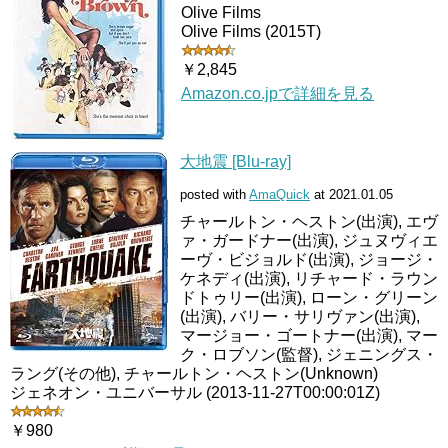
Olive Films
Olive Films (2015T)
￥2,845
Amazon.co.jpで詳細を見る
大地震 [Blu-ray]
posted with
AmaQuick
at 2021.01.05
チャールトン・ヘストン(出演), エヴ
ァ・ガードナー(出演), ジュヌヴィエ
ーヴ・ビジョルド(出演), ジョージ・
ケネディ(出演), リチャード・ラウン
ドトゥリー(出演), ローン・グリーン
(出演), バリー・サリヴァン(出演),
マージョー・ゴートナー(出演), マー
ク・ロブソン(監督), ジェニングス・
ラング(その他), チャールトン・ヘストン(Unknown)
ジェネオン・ユニバーサル (2013-11-27T00:00:01Z)
￥980