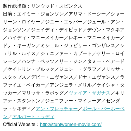
製作総指揮：リンウッド・スピンクス
出演：エイミー・ジョンソン／アリマ・ドーシー／シャー
リーン・ロイヤー／ジニー・エッパー／ジュール・アン・
ジョンソン／ジェイディ・デイビッド／デヴン・マクネア
／ハイディ・マニーメイカー／レネー・マニーメイカー／
ドナ・キーガン／ミシェル・ジュビリー・ゴンザレス／シ
ェリル・ルイス／ジェニファー・カプート／ケリー・ロイ
シーン／ハンナ・ベッツ／リー・ジン／タミー・ベアード
／ケイトリン・ブルック／ジェシー・グラフ／メリッサ・
スタッブス／デビー・エヴァンス／ドナ・エヴァンス／ラ
ファイエ・ベイカー／アンジェラ・メリル／ケイシャ・タ
ッカー／マリッサ・ラボッグ／
ヴァイア・ザガナス
／キリ
アナ・スタントン／ジェニファー・マイレーア／ゼンダ
ラ・ケネディ／
アン・フレッチャー
／
ポール・バーホーベ
ン
／
アルバート・ラディ
Official Website：
http://stuntwomen-movie.com/