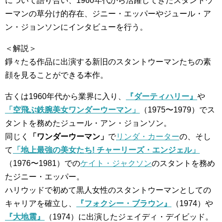
について語り合い、1960年代から活躍してきたスタントウ
ーマンの草分け的存在、ジニー・エッパーやジュール・ア
ン・ジョンソンにインタビューを行う。
＜解説＞
錚々たる作品に出演する新旧のスタントウーマンたちの素
顔を見ることができる本作。
古くは1960年代から業界に入り、
『ダーティハリー』
や
「空飛ぶ鉄腕美女ワンダーウーマン」
（1975〜1979）でス
タントを務めたジュール・アン・ジョンソン。
同じく
「ワンダーウーマン」
で
リンダ・カーター
の、そし
て
「地上最強の美女たち! チャーリーズ・エンジェル」
（1976〜1981）での
ケイト・ジャクソン
のスタントを務め
たジニー・エッパー。
ハリウッドで初めて黒人女性のスタントウーマンとしての
キャリアを確立し、
『フォクシー・ブラウン』
（1974）や
『大地震』
（1974）に出演したジェイディ・デイビッド。