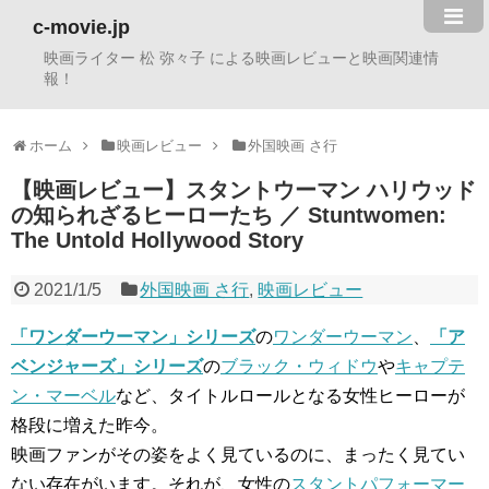
c-movie.jp
映画ライター 松 弥々子 による映画レビューと映画関連情
報！
ホーム
映画レビュー
外国映画 さ行
【映画レビュー】スタントウーマン ハリウッド
の知られざるヒーローたち ／ Stuntwomen:
The Untold Hollywood Story
2021/1/5
外国映画 さ行
,
映画レビュー
「ワンダーウーマン」シリーズ
の
ワンダーウーマン
、
「ア
ベンジャーズ」シリーズ
の
ブラック・ウィドウ
や
キャプテ
ン・マーベル
など、タイトルロールとなる女性ヒーローが
格段に増えた昨今。
映画ファンがその姿をよく見ているのに、まったく見てい
ない存在がいます。それが、女性の
スタントパフォーマー