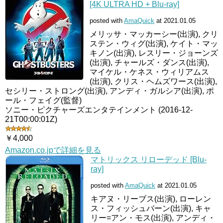
[4K ULTRA HD + Blu-ray]
posted with
AmaQuick
at 2021.01.05
メリッサ・マッカーシー(出演), クリ
ステン・ウィグ(出演), ケイト・マッ
キノン(出演), レスリー・ジョーンズ
(出演), チャールズ・ダンス(出演),
マイケル・ケネス・ウィリアムス
(出演), クリス・ヘムズワース(出演),
セシリー・ストロング(出演), アンディ・ガルシア(出演), ポ
ール・フェイグ(監督)
ソニー・ピクチャーズエンタテインメント (2016-12-
21T00:00:01Z)
￥4,000
Amazon.co.jpで詳細を見る
マトリックス リローデッド [Blu-
ray]
posted with
AmaQuick
at 2021.01.05
キアヌ・リーブス(出演), ローレン
ス・フィッシュバーン(出演), キャ
リー=アン・モス(出演), アンディ・