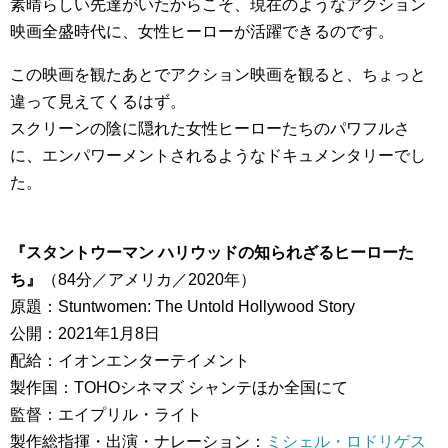
素晴らしい先達がいたからこそ、現在のようなアクション
映画全盛時代に、女性ヒーローが活躍できるのです。
この映画を観たあとでアクション映画を観ると、ちょっと
違って見えてくるはず。
スクリーンの陰に隠れた女性ヒーローたちのパワフルさ
に、エンパワーメントされるようなドキュメンタリーでし
た。
『スタントウーマン ハリウッドの知られざるヒーローた
ち』
（84分／アメリカ／2020年）
原題：Stuntwomen: The Untold Hollywood Story
公開：2021年1月8日
配給：イオンエンターテイメント
製作国：TOHOシネマズ シャンテほか全国にて
監督：エイプリル・ライト
製作総指揮・出演・ナレーション：
ミシェル・ロドリゲス