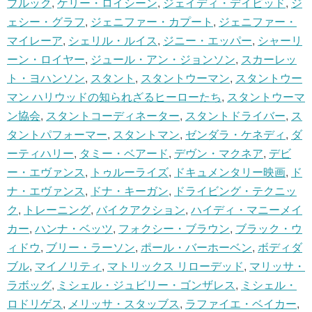
ブルック
,
ケリー・ロイシーン
,
ジェイディ・デイビッド
,
ジ
ェシー・グラフ
,
ジェニファー・カプート
,
ジェニファー・
マイレーア
,
シェリル・ルイス
,
ジニー・エッパー
,
シャーリ
ーン・ロイヤー
,
ジュール・アン・ジョンソン
,
スカーレッ
ト・ヨハンソン
,
スタント
,
スタントウーマン
,
スタントウー
マン ハリウッドの知られざるヒーローたち
,
スタントウーマ
ン協会
,
スタントコーディネーター
,
スタントドライバー
,
ス
タントパフォーマー
,
スタントマン
,
ゼンダラ・ケネディ
,
ダ
ーティハリー
,
タミー・ベアード
,
デヴン・マクネア
,
デビ
ー・エヴァンス
,
トゥルーライズ
,
ドキュメンタリー映画
,
ド
ナ・エヴァンス
,
ドナ・キーガン
,
ドライビング・テクニッ
ク
,
トレーニング
,
バイクアクション
,
ハイディ・マニーメイ
カー
,
ハンナ・ベッツ
,
フォクシー・ブラウン
,
ブラック・ウ
ィドウ
,
ブリー・ラーソン
,
ポール・バーホーベン
,
ボディダ
ブル
,
マイノリティ
,
マトリックス リローデッド
,
マリッサ・
ラボッグ
,
ミシェル・ジュビリー・ゴンザレス
,
ミシェル・
ロドリゲス
,
メリッサ・スタッブス
,
ラファイエ・ベイカー
,