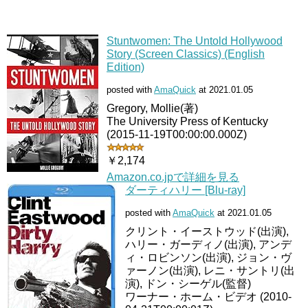
Stuntwomen: The Untold Hollywood
Story (Screen Classics) (English
Edition)
posted with
AmaQuick
at 2021.01.05
Gregory, Mollie(著)
The University Press of Kentucky
(2015-11-19T00:00:00.000Z)
￥2,174
Amazon.co.jpで詳細を見る
ダーティハリー [Blu-ray]
posted with
AmaQuick
at 2021.01.05
クリント・イーストウッド(出演),
ハリー・ガーディノ(出演), アンデ
ィ・ロビンソン(出演), ジョン・ヴ
ァーノン(出演), レニ・サントリ(出
演), ドン・シーゲル(監督)
ワーナー・ホーム・ビデオ (2010-