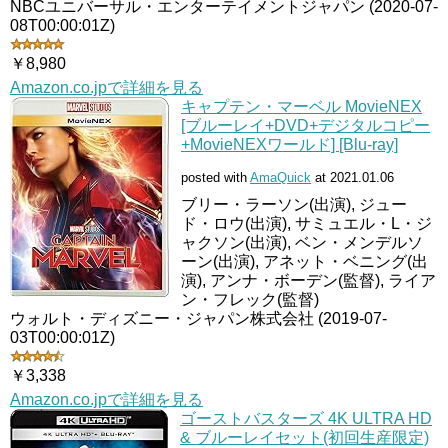
NBCユニバーサル・エンターテイメントジャパン (2020-07-
08T00:00:01Z)
￥8,980
Amazon.co.jpで詳細を見る
キャプテン・マーベル MovieNEX
[ブルーレイ+DVD+デジタルコピー
+MovieNEXワールド] [Blu-ray]
posted with
AmaQuick
at 2021.01.06
ブリー・ラーソン(出演), ジュー
ド・ロウ(出演), サミュエル・L・ジ
ャクソン(出演), ベン・メンデルソ
ーン(出演), アネット・ベニング(出
演), アンナ・ボーデン(監督), ライア
ン・フレック(監督)
ウォルト・ディズニー・ジャパン株式会社 (2019-07-
03T00:00:01Z)
￥3,338
Amazon.co.jpで詳細を見る
ゴーストバスターズ 4K ULTRA HD
& ブルーレイセット(初回生産限定)