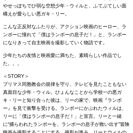
やせっぽちでひ弱な空想少年・ウィルと、ふてぶてしい面
構えが愛らしい悪ガキ・リー。
こんな正反対なふたりが、アクション映画のヒーロー、ラ
ンボーに憧れて「僕はランボーの息子だ！」と、ランボー
になりきって自主映画を撮影していく物語です。
少年たちの友情と映画愛に満ちた、素晴らしい作品でし
た。。。
＜STORY＞
プリマス同胞教会の規律を守り、テレビを見たこともない
真面目な少年・ウィル。ひょんなことから学校一の悪ガ
キ・リーと知り合った彼は、リーの家で、映画『ランボ
ー』を見て衝撃を受ける。ランボーにかぶれたウィルは、
リーに「僕はランボーの息子だ！」と宣言。リーと一緒
に“捕らわれたランボーを、ランボーの息子が救い出す”冒険
映画を撮影することにする。撮影が進み、リーとウィルの