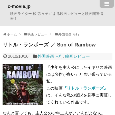
c-movie.jp
映画ライター 松 弥々子 による映画レビューと映画関連情
報！
ホーム
映画レビュー
外国映画 ら行
リトル・ランボーズ ／ Son of Rambow
2010/10/16
外国映画 ら行
,
映画レビュー
「少年を主人公にしたイギリス映画
には名作が多い」と言い張っている
私。
この映画
『リトル・ランボーズ』
は、そんな私の仮説を見事に実証し
てくれている作品です。
なんと言っても、主人公の少年二人がいいんだよなぁ。