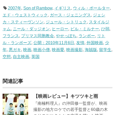
2007年
,
Son of Rambow
,
イギリス
,
ウィル・ポールター
,
エド・ウェストウィック
,
ガース・ジェニングス
,
ジェシ
カ・スティーヴンソン
,
ジュール・シトリュク
,
スタイルジ
ャム
,
ニール・ダッジオン
,
ヒーロー
,
ビル・ミルナー
,
ひ弱
,
フランス
,
プリマス同胞教会
,
やせっぽち
,
ランボー
,
リト
ル・ランボーズ
,
公開：2010年11月6日
,
友情
,
外国映画
,
少
年
,
悪ガキ
,
映画
,
映画小僧
,
映画愛
,
映画撮影
,
海賊版
,
留学生
,
空想
,
自主映画
,
英国
関連記事
【映画レビュー】キツツキと雨
『南極料理人』の沖田修一監督が、映画
撮影の地方ロケでの若手監督と60歳の木