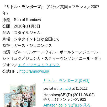
『リトル・ランボーズ』
（94分／英国＝フランス／2007
年）
原題：Son of Rambow
公開：2010年11月6日
配給：スタイルジャム
劇場：シネクイントほか全国にて
監督：ガース・ジェニングス
出演：ビル・ミルナー／ウィル・ポールター／ジュール・
シトリュク／ジェシカ・スティーヴンソン／ニール・ダッ
ジオン／
エド・ウェストウィック
公式HP：
http://rambows.jp/
リトル・ランボーズ [DVD]
posted with
amazlet
at 11.06.12
Happinet(SB)(D) (2011-06-02)
売り上げランキング: 903
Amazon.co.jp で詳細を見る