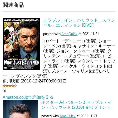
関連商品
トラブル・イン・ハリウッド スペシ
ャル・エディション [DVD]
posted with
AmaQuick
at 2021.11.21
ロバート・デ・ニーロ(出演), ショー
ン・ペン(出演), キャサリン・キーナー
(出演), ジョン・タトゥーロ(出演), ク
リステン・スチュワート(出演), ロビ
ン・ライト(出演), スタンリー・トゥッ
チ(出演), マイケル・ウィンコット(出
演), ブルース・ウィリス(出演), バリ
ー・レヴィンソン(監督)
角川映画 (2010-12-24T00:00:01Z)
￥
Amazon.co.jpで詳細を見る
ポスター A4 パターンB トラブル・イ
ン・ハリウッド (2010) 光沢プリント
posted with
AmaQuick
at 2021.11.21