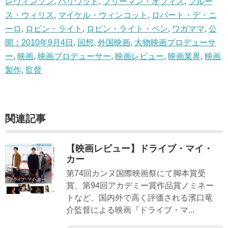
レヴィンソン
,
ハリウッド
,
フリーマン・オフィス
,
ブルー
ス・ウィリス
,
マイケル・ウィンコット
,
ロバート・デ・ニ
ーロ
,
ロビン・ライト
,
ロビン・ライト・ペン
,
ワガママ
,
公
開：2010年9月4日
,
回想
,
外国映画
,
大物映画プロデューサ
ー
,
映画
,
映画プロデューサー
,
映画レビュー
,
映画業界
,
映画
製作
,
監督
関連記事
【映画レビュー】ドライブ・マイ・
カー
第74回カンヌ国際映画祭にて脚本賞受
賞、第94回アカデミー賞作品賞ノミネー
トなど、国内外で高く評価される濱口竜
介監督による映画『ドライブ・マ...