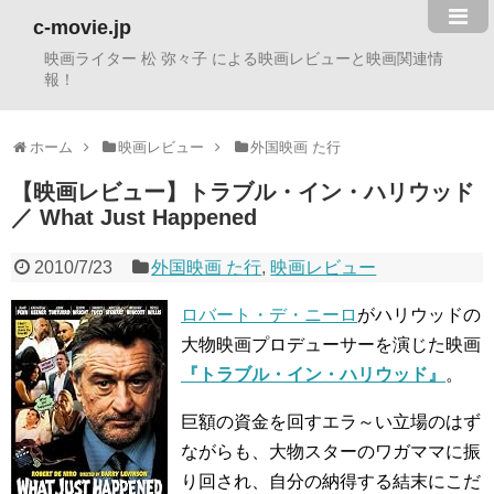
c-movie.jp
映画ライター 松 弥々子 による映画レビューと映画関連情
報！
ホーム
映画レビュー
外国映画 た行
【映画レビュー】トラブル・イン・ハリウッド
／ What Just Happened
2010/7/23
外国映画 た行
,
映画レビュー
ロバート・デ・ニーロ
がハリウッドの
大物映画プロデューサーを演じた映画
『トラブル・イン・ハリウッド』
。
巨額の資金を回すエラ～い立場のはず
ながらも、大物スターのワガママに振
り回され、自分の納得する結末にこだ