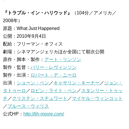
『トラブル・イン・ハリウッド』
（104分／アメリカ／
2008年）
原題：What Just Happened
公開：2010年9月4日
配給：フリーマン・オフィス
劇場：シネマアンジェリカほか全国にて順次公開
原作・脚本・製作：
アート・リンソン
製作・監督：
バリー・レヴィンソン
製作・出演：
ロバート・デ・ニーロ
出演：
ショーン・ペン
／
キャサリン・キーナー
／
ジョン・
タトゥーロ
／
ロビン・ライト・ペン
／
スタンリー・トゥッ
チ
／
クリステン・スチュワート
／
マイケル・ウィンコット
／
ブルース・ウィリス
公式HP：
http://tih-movie.com/