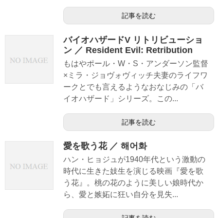
記事を読む
バイオハザードV リトリビューショ
ン ／ Resident Evil: Retribution
もはやポール・W・S・アンダーソン監督
×ミラ・ジョヴォヴィッチ夫妻のライフワ
ークとでも言えるようなおなじみの「バ
イオハザード」シリーズ。この...
記事を読む
愛を歌う花 ／ 해어화
ハン・ヒョジュが1940年代という激動の
時代に生きた妓生を演じる映画『愛を歌
う花』。桃の花のように美しい娘時代か
ら、愛と嫉妬に狂い自分を見失...
記事を読む