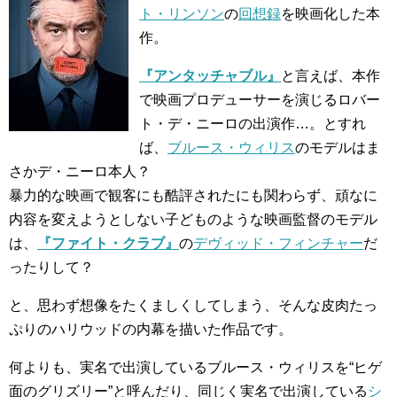
ト・リンソン
の
回想録
を映画化した本
作。
『アンタッチャブル』
と言えば、本作
で映画プロデューサーを演じるロバー
ト・デ・ニーロの出演作…。とすれ
ば、
ブルース・ウィリス
のモデルはま
さかデ・ニーロ本人？
暴力的な映画で観客にも酷評されたにも関わらず、頑なに
内容を変えようとしない子どものような映画監督のモデル
は、
『ファイト・クラブ』
の
デヴィッド・フィンチャー
だ
ったりして？
と、思わず想像をたくましくしてしまう、そんな皮肉たっ
ぷりのハリウッドの内幕を描いた作品です。
何よりも、実名で出演しているブルース・ウィリスを“ヒゲ
面のグリズリー”と呼んだり、同じく実名で出演している
シ