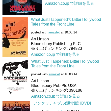
Amazon.co.jp で詳細を見る
What Just Happened?: Bitter Hollywood
Tales from the Front Line
posted with
amazlet
at 10.08.14
Art Linson
Bloomsbury Publishing PLC
売り上げランキング: 794923
Amazon.co.jp で詳細を見る
What Just Happened: Bitter Hollywood
Tales from the Front Line
posted with
amazlet
at 10.08.14
Art Linson
Bloomsbury Pub Plc USA
売り上げランキング: 390186
Amazon.co.jp で詳細を見る
アンタッチャブル(通常版) [DVD]