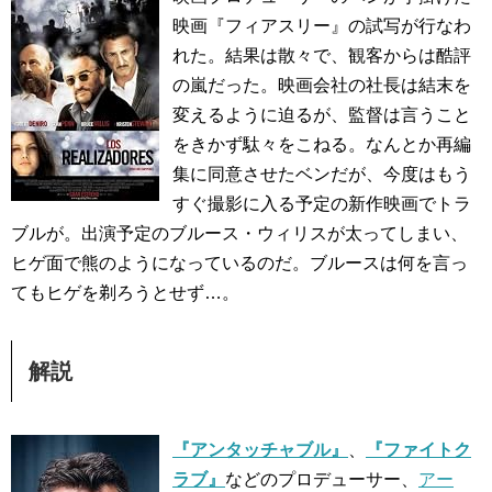
映画『フィアスリー』の試写が行なわ
れた。結果は散々で、観客からは酷評
の嵐だった。映画会社の社長は結末を
変えるように迫るが、監督は言うこと
をきかず駄々をこねる。なんとか再編
集に同意させたベンだが、今度はもう
すぐ撮影に入る予定の新作映画でトラ
ブルが。出演予定のブルース・ウィリスが太ってしまい、
ヒゲ面で熊のようになっているのだ。ブルースは何を言っ
てもヒゲを剃ろうとせず…。
解説
『アンタッチャブル』
、
『ファイトク
ラブ』
などのプロデューサー、
アー