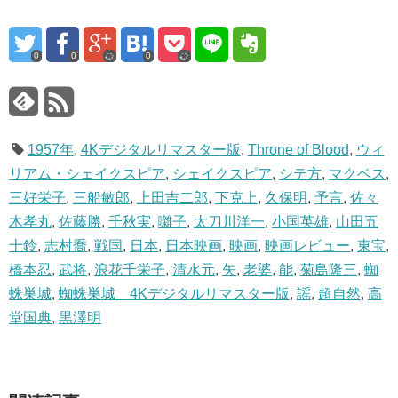
0
0
0
1957年
,
4Kデジタルリマスター版
,
Throne of Blood
,
ウィ
リアム・シェイクスピア
,
シェイクスピア
,
シテ方
,
マクベス
,
三好栄子
,
三船敏郎
,
上田吉二郎
,
下克上
,
久保明
,
予言
,
佐々
木孝丸
,
佐藤勝
,
千秋実
,
囃子
,
太刀川洋一
,
小国英雄
,
山田五
十鈴
,
志村喬
,
戦国
,
日本
,
日本映画
,
映画
,
映画レビュー
,
東宝
,
橋本忍
,
武将
,
浪花千栄子
,
清水元
,
矢
,
老婆
,
能
,
菊島隆三
,
蜘
蛛巣城
,
蜘蛛巣城 4Kデジタルリマスター版
,
謡
,
超自然
,
高
堂国典
,
黒澤明