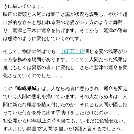
うに描いています。
映画の冒頭と末尾には囃子と謡が状況を説明し、やがて超
自然的な存在と思われる謎の老婆がシテ方のように舞踊
り、鷲津と三木に運命を告げます。そこから、鷲津の運命
は怒涛のように変化していくのです。
そして、物語の半ばでも、
山田五十鈴
演じる妻の浅茅がシ
テ方を務める場面があります。ここで、人間だった浅茅は
鬼（もしくは異形の者）に変化し、さらに鷲津の運命を変
化させていくのでした……。
この
『蜘蛛巣城』
は、人ならぬ者に惑わされ、運命を変え
ていく人間の悲劇を描いています。その人ならぬ者は、人
間に新たな概念を植え付けたのか、それとも人間が隠し持
っていた何かを外に出す手助けをしただけなのか……。
初公開から60年以上の時を経ても、いまだに色褪せない、
すさまじい熱量で“人間”を描いた物語と言えるでしょう。