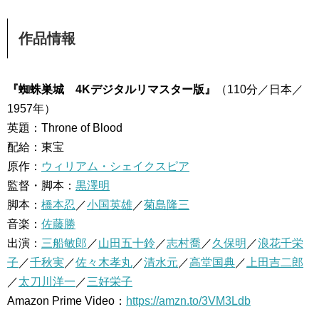
作品情報
『蜘蛛巣城 4Kデジタルリマスター版』
（110分／日本／
1957年）
英題：Throne of Blood
配給：東宝
原作：
ウィリアム・シェイクスピア
監督・脚本：
黒澤明
脚本：
橋本忍
／
小国英雄
／
菊島隆三
音楽：
佐藤勝
出演：
三船敏郎
／
山田五十鈴
／
志村喬
／
久保明
／
浪花千栄
子
／
千秋実
／
佐々木孝丸
／
清水元
／
高堂国典
／
上田吉二郎
／
太刀川洋一
／
三好栄子
Amazon Prime Video：
https://amzn.to/3VM3Ldb