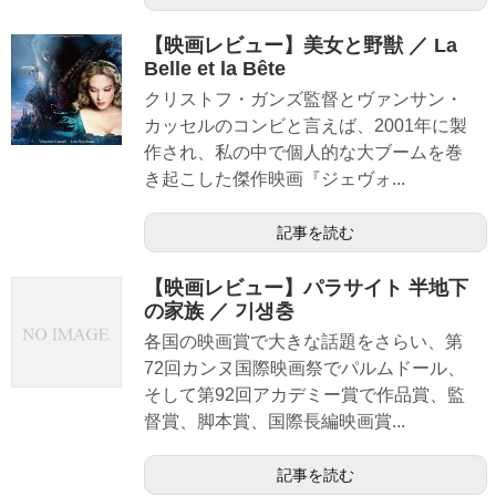
【映画レビュー】美女と野獣 ／ La
Belle et la Bête
クリストフ・ガンズ監督とヴァンサン・
カッセルのコンビと言えば、2001年に製
作され、私の中で個人的な大ブームを巻
き起こした傑作映画『ジェヴォ...
記事を読む
【映画レビュー】パラサイト 半地下
の家族 ／ 기생충
各国の映画賞で大きな話題をさらい、第
72回カンヌ国際映画祭でパルムドール、
そして第92回アカデミー賞で作品賞、監
督賞、脚本賞、国際長編映画賞...
記事を読む