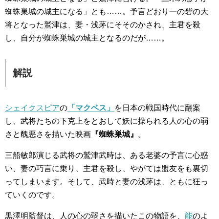
蜘蛛巣城の城主になる」とも……。予言どおり一の砦の大
将となった鷲津は、妻・浅茅にそそのかされ、主君を殺
し、自分が蜘蛛巣城の城主となるのだが……。
解説
シェイクスピア
の
「マクベス」
を日本の戦国時代に翻案
し、武将たちの下克上をとおして妖に操られる人の心の弱
さと醜悪さを描いた映画
『蜘蛛巣城』
。
三船敏郎演じる武将の鷲津武時は、ある老婆の予言に心惑
い、妻の巧言に乗り、主君を殺し、やがては盟友をも裏切
ってしまいます。そして、武時と妻の浅茅は、ともに狂っ
ていくのです。
黒澤明監督は、人の心の弱さを描いたこの物語を、
能
のよ