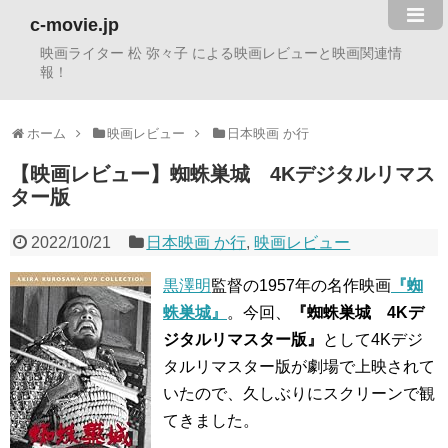
c-movie.jp
映画ライター 松 弥々子 による映画レビューと映画関連情
報！
ホーム
映画レビュー
日本映画 か行
【映画レビュー】蜘蛛巣城 4Kデジタルリマス
ター版
2022/10/21
日本映画 か行
,
映画レビュー
黒澤明
監督の1957年の名作映画
『蜘
蛛巣城』
。今回、
『蜘蛛巣城 4Kデ
ジタルリマスター版』
として4Kデジ
タルリマスター版が劇場で上映されて
いたので、久しぶりにスクリーンで観
てきました。