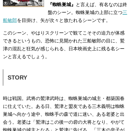
『蜘蛛巣城』
と言えば、有名なのは終
盤のシーン。蜘蛛巣城の上部に立つ
三
船敏郎
を目掛け、矢が次々と放たれるシーンです。
このシーン、やはりスクリーンで観てこそその迫力が体感
できるというもの。恐怖に見開かれた三船敏郎の目に、鷲
津の混乱と狂気が感じられる、日本映画史上に残る名シー
ンと言えるでしょう。
STORY
時は戦国。武将の鷲津武時は、蜘蛛巣城の城主・都築国春
に仕えていた。ある日、鷲津と盟友である三木義明は蜘蛛
巣城へ向かう途中、蜘蛛手の森で道に迷い、ある老婆と出
会う。老婆は「鷲津はこの後一の砦の大将となり、やがて
蜘蛛巣城の城主となる」と鷲津に告げる。「三木の息子が