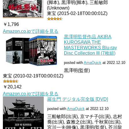
(脚本), 黒澤明(脚本), 三船敏郎
(Unknown)
東宝 (2015-02-18T00:00:01Z)
￥1,796
Amazon.co.jpで詳細を見る
黒澤明監督作品 AKIRA
KUROSAWA THE
MASTERWORKS Blu-ray
Disc Collection III (7枚組)
posted with
AmaQuick
at 2022.12.10
黒澤明(監督)
東宝 (2010-02-19T00:00:01Z)
￥20,142
Amazon.co.jpで詳細を見る
羅生門 デジタル完全版 [DVD]
posted with
AmaQuick
at 2022.12.10
三船敏郎(出演), 京マチ子(出演), 志村
喬(出演), 森雅之(出演), 千秋実(出演),
宮川一夫(映像), 黒澤明(監督), 芥川龍