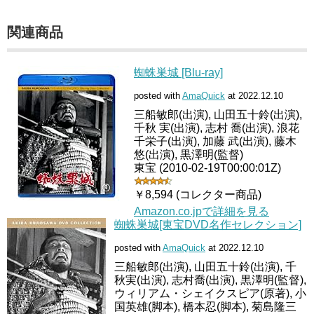
関連商品
蜘蛛巣城 [Blu-ray]
posted with
AmaQuick
at 2022.12.10
三船敏郎(出演), 山田五十鈴(出演),
千秋 実(出演), 志村 喬(出演), 浪花
千栄子(出演), 加藤 武(出演), 藤木
悠(出演), 黒澤明(監督)
東宝 (2010-02-19T00:00:01Z)
￥8,594 (コレクター商品)
Amazon.co.jpで詳細を見る
蜘蛛巣城[東宝DVD名作セレクション]
posted with
AmaQuick
at 2022.12.10
三船敏郎(出演), 山田五十鈴(出演), 千
秋実(出演), 志村喬(出演), 黒澤明(監督),
ウィリアム・シェイクスピア(原著), 小
国英雄(脚本), 橋本忍(脚本), 菊島隆三