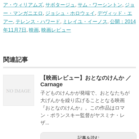
ア・ウィリアムズ
,
サボタージュ
,
サム・ワーシントン
,
ジョ
ー・マンガニエロ
,
ジョシュ・ホロウェイ
,
デヴィッド・エ
アー
,
テレンス・ハワード
,
ミレイユ・イーノス
,
公開：2014
年11月7日
,
映画
,
映画レビュー
関連記事
【映画レビュー】おとなのけんか ／
Carnage
子どものけんかが発端で、おとなたちが
大げんかを繰り広げることとなる映画
『おとなのけんか』。この作品はロマ
ン・ポランスキー監督がヤスミナ・レ
ザ...
記事を読む