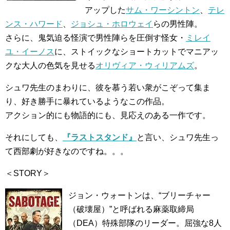
アップした
サム・ワーシントン
、
テレ
ンス・ハワード
、
ジョシュ・ホロウェイ
らの男性陣。
さらに、鬼気迫る怪演で男性陣らを圧倒す怪女・
ミレイ
ユ・イーノス
に、ストイックなショートカットでマニアッ
クな大人の色気を見せる
オリヴィア・ウィリアムズ
。
シュワ先生のまわりに、彼を慕う若い衆がこぞって集ま
り、好き勝手に暴れているようなこの作品。
アクション的にも物語的にも、見応えのある一作です。
それにしても、
『ラストスタンド』
と言い、シュワ先生っ
て西部劇が好きなのですね。。。
＜STORY＞
ジョン・ウォートンは、“ブリーチャー
（破壊屋）”と呼ばれる麻薬取締局
（DEA）特殊部隊のリーダー。屈強な8人