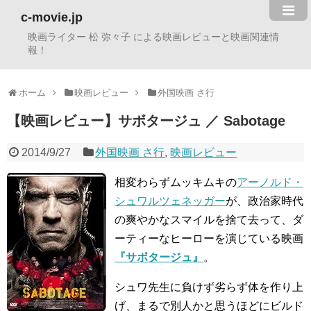
c-movie.jp
映画ライター 松 弥々子 による映画レビューと映画関連情
報！
ホーム
映画レビュー
外国映画 さ行
【映画レビュー】サボタージュ ／ Sabotage
2014/9/27
外国映画 さ行
,
映画レビュー
相変わらずムッキムキの
アーノルド・
シュワルツェネッガー
が、政治家時代
の爽やかなスマイルを捨て去って、ダ
ーティーなヒーローを演じている映画
『サボタージュ』
。
シュワ先生に負けず劣らず体を作り上
げ、まるで別人かと思うほどにビルド