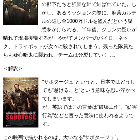
の部下たちと強固な絆で結ばれていた。し
かし、あるミッションの際に、麻薬カルテ
ルの隠し金1000万ドルを盗んだという疑
惑をかけられる。半年後、ジョンの疑いが
晴れて現場復帰するが、やがてメンバーのパイロ、ネッ
ク、トライポッドが次々に殺されてしまう。残った隊員た
ちも疑心暗鬼に襲われ、チームは分裂していく…。
＜解説＞
“サボタージュ”というと、日本ではどうし
ても“怠けること”という意味を思い浮かべ
てしまいます。
が、英語ではこの言葉は“破壊工作”、“妨害
行為”などと言った意味に使われるようで
す。
この映画で描かれるのは、大いなる“サボタージュ”。