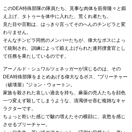
このDEA特殊部隊の隊員たち、見事な肉体を筋骨隆々と鍛
え上げ、タトゥーを体中に入れた、荒くれ者たち。
見た目や言動は、はっきり言ってそのへんのチンピラと変
わりません。
そんなチンピラ同然のメンバーたちが、偉大なボスによっ
て統制され、訓練によって鍛え上げられた連邦捜査官とし
て任務を果たしているのです。
アーノルド・シュワルツェネッガーが演じるのは、その
DEA特殊部隊をまとめあげる偉大なるボス、“ブリーチャー
（破壊屋）”ジョン・ウォートン。
家族を殺された哀しい過去を持ち、麻薬の売人たちを顔色
一つ変えず殺してしまうような、清濁併せ吞む複雑なキャ
ラクターです。
ちょっと乾いた感じで皺の増えたその横顔に、哀愁を感じ
させるブリーチャー。