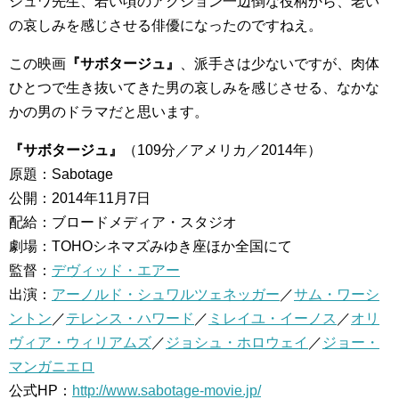
シュワ先生、若い頃のアクション一辺倒な役柄から、老い
の哀しみを感じさせる俳優になったのですねえ。
この映画
『サボタージュ』
、派手さは少ないですが、肉体
ひとつで生き抜いてきた男の哀しみを感じさせる、なかな
かの男のドラマだと思います。
『サボタージュ』
（109分／アメリカ／2014年）
原題：Sabotage
公開：2014年11月7日
配給：ブロードメディア・スタジオ
劇場：TOHOシネマズみゆき座ほか全国にて
監督：
デヴィッド・エアー
出演：
アーノルド・シュワルツェネッガー
／
サム・ワーシ
ントン
／
テレンス・ハワード
／
ミレイユ・イーノス
／
オリ
ヴィア・ウィリアムズ
／
ジョシュ・ホロウェイ
／
ジョー・
マンガニエロ
公式HP：
http://www.sabotage-movie.jp/