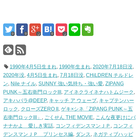
0
0
0
1990年4月5日生まれ
,
1990年生まれ
,
2020年7月18日没
,
2020年没
,
4月5日生まれ
,
7月18日没
,
CHiLDREN チルドレ
ン
,
Nile ナイル
,
SUNNY 強い気持ち・強い愛
,
ZIPANG
PUNK～五右衛門ロックIII
,
アイネクライネナハトムジーク
,
アキハバラ@DEEP
,
キャッチ ア ウェーブ
,
キャプテンハー
ロック
,
クローズZERO II
,
ゲキ×シネ「ZIPANG PUNK～五
右衛門ロックIII」
,
ごくせん THE MOVIE
,
こんな夜更けにバ
ナナかよ 愛しき実話
,
コンフィデンスマンＪＰ
,
コンフィ
デンスマンＪＰ プリンセス編
,
ダンス
,
ネガティブハッピ