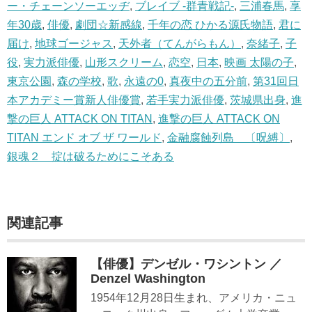
ー・チェーンソーエッヂ
,
ブレイブ -群青戦記-
,
三浦春馬
,
享
年30歳
,
俳優
,
劇団☆新感線
,
千年の恋 ひかる源氏物語
,
君に
届け
,
地球ゴージャス
,
天外者（てんがらもん）
,
奈緒子
,
子
役
,
実力派俳優
,
山形スクリーム
,
恋空
,
日本
,
映画 太陽の子
,
東京公園
,
森の学校
,
歌
,
永遠の0
,
真夜中の五分前
,
第31回日
本アカデミー賞新人俳優賞
,
若手実力派俳優
,
茨城県出身
,
進
撃の巨人 ATTACK ON TITAN
,
進撃の巨人 ATTACK ON
TITAN エンド オブ ザ ワールド
,
金融腐蝕列島 〔呪縛〕
,
銀魂２ 掟は破るためにこそある
関連記事
【俳優】デンゼル・ワシントン ／
Denzel Washington
1954年12月28日生まれ、アメリカ・ニュ