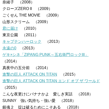
奈緒子 （2008）
クローズZERO II （2009）
ごくせん THE MOVIE （2009）
山形スクリーム （2009）
君に届け
（2010）
東京公園 （2011）
キャプテンハーロック
（2013）
永遠の0
（2013）
ゲキ×シネ「ZIPANG PUNK～五右衛門ロックIII」
（2014）
真夜中の五分前 （2014）
進撃の巨人 ATTACK ON TITAN
（2015）
進撃の巨人 ATTACK ON TITAN エンド オブ ザ ワールド
（2015）
こんな夜更けにバナナかよ 愛しき実話 （2018）
SUNNY 強い気持ち・強い愛 （2018）
銀魂２ 掟は破るためにこそある （2018）