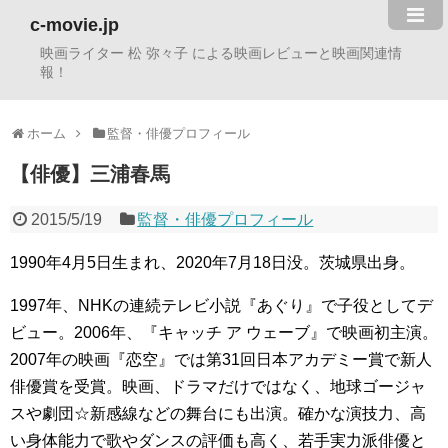
c-movie.jp
映画ライター 松 弥々子 による映画レビューと映画関連情
報！
ホーム
監督・俳優プロフィール
【俳優】三浦春馬
2015/5/19
監督・俳優プロフィール
1990年4月5日生まれ、2020年7月18日没。茨城県出身。
1997年、NHKの連続テレビ小説『あぐり』で子役としてデ
ビュー。2006年、『キャッチ ア ウェーブ』で映画初主演。
2007年の映画『恋空』では第31回日本アカデミー賞で新人
俳優賞を受賞。映画、ドラマだけではなく、地球ゴージャ
スや劇団☆新感線などの舞台にも出演。確かな演技力、高
い身体能力で歌やダンスの評価も高く、若手実力派俳優と