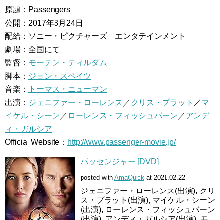
原題：Passengers
公開：2017年3月24日
配給：ソニー・ピクチャーズ エンタテインメント
劇場：全国にて
監督：
モーテン・ティルダム
脚本：
ジョン・スペイツ
音楽：
トーマス・ニューマン
出演：
ジェニファー・ローレンス
／
クリス・プラット
／
マ
イケル・シーン
／
ローレンス・フィッシュバーン
／
アンデ
ィ・ガルシア
Official Website：
http://www.passenger-movie.jp/
パッセンジャー [DVD]
posted with
AmaQuick
at 2021.02.22
ジェニファー・ローレンス(出演), クリ
ス・プラット(出演), マイケル・シーン
(出演), ローレンス・フィッシュバーン
(出演), アンディ・ガルシア(出演), モ