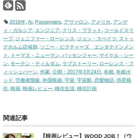
2016年
,
Ai
,
Passengers
,
アヴァロン
,
アメリカ
,
アンデ
ィ・ガルシア
,
エンジニア
,
クリス・プラット
,
コールドスリ
ープ
,
ジェニファー・ローレンス
,
ジョン・スペイツ
,
ストッ
クホルム症候群
,
ソニー・ピクチャーズ エンタテインメン
ト
,
トーマス・ニューマン
,
パッセンジャー
,
マイケル・シー
ン
,
モーテン・ティルダム
,
ラブストーリー
,
ローレンス・フ
ィッシュバーン
,
作家
,
公開：2017年3月24日
,
冬眠
,
冬眠ポ
ッド
,
労働者階級
,
外国映画
,
宇宙
,
宇宙船
,
恋愛物語
,
惑星移
住
,
映画
,
映画レビュー
,
移住生活
,
移住計画
関連記事
【映画レビュー】WOOD JOB！（ウ