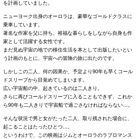
を計画していました。
ニューヨーク出身のオーロラは、豪華なゴールドクラスに
乗車しています。
著名な作家を父に持ち、裕福な暮らしをしながら自身も作
家として活躍する女性です。
まだ見ぬ宇宙の地での移住生活を本として出版したいとい
う計画のもとに、宇宙への冒険の旅に出たのです。
しかしこの二人、何の因果か、予定より90年も早くコール
ドスリープから目覚めてしまいます。
広い宇宙船の中、起きているのは二人きり。
さらに再びコールドスリープに入ることもできず、これか
ら90年も二人きりで宇宙船で過ごさなければならない…。
そんな状況で男と女がたった二人、取り残された場合に、
起こることはたったひとつ…。
というわけで、この映画はジムとオーロラのラブロマンス