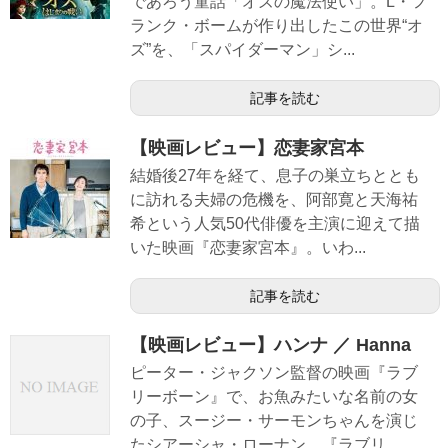
であろう童話「オズの魔法使い」。L・フ
ランク・ボームが作り出したこの世界“オ
ズ”を、「スパイダーマン」シ...
記事を読む
【映画レビュー】恋妻家宮本
結婚後27年を経て、息子の巣立ちととも
に訪れる夫婦の危機を、阿部寛と天海祐
希という人気50代俳優を主演に迎えて描
いた映画『恋妻家宮本』。いわ...
記事を読む
【映画レビュー】ハンナ ／ Hanna
ピーター・ジャクソン監督の映画『ラブ
リーボーン』で、お魚みたいな名前の女
の子、スージー・サーモンちゃんを演じ
たシアーシャ・ローナン。『ラブリ...