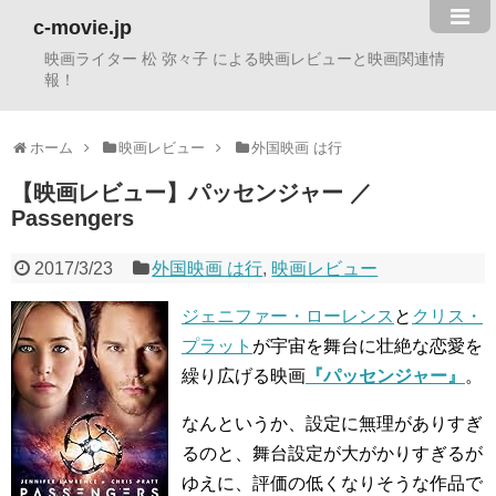
c-movie.jp
映画ライター 松 弥々子 による映画レビューと映画関連情
報！
ホーム
映画レビュー
外国映画 は行
【映画レビュー】パッセンジャー ／
Passengers
2017/3/23
外国映画 は行
,
映画レビュー
ジェニファー・ローレンス
と
クリス・
プラット
が宇宙を舞台に壮絶な恋愛を
繰り広げる映画
『パッセンジャー』
。
なんというか、設定に無理がありすぎ
るのと、舞台設定が大がかりすぎるが
ゆえに、評価の低くなりそうな作品で