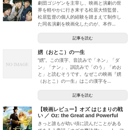
劇団ゴジゲンを主宰し、映画と演劇の世
界を軽やかに行き来する松居大悟監督。
松居監督の個人的経験を踏まえて制作し
た同名演劇を映画化したのが、本作...
記事を読む
娚（おとこ）の一生
“娚”。この漢字、音読みで「ネン」「ダ
ン」「ナン」、訓読みで「のう」「めお
と」と読むそうです。なぜこの映画『娚
（おとこ）の一生』はこの漢字を...
記事を読む
【映画レビュー】オズ はじまりの戦
い ／ Oz: the Great and Powerful
きっと誰もが幼い頃に読んだことがある