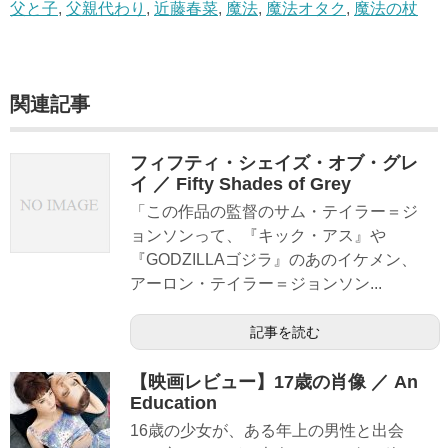
父と子
,
父親代わり
,
近藤春菜
,
魔法
,
魔法オタク
,
魔法の杖
関連記事
フィフティ・シェイズ・オブ・グレ
イ ／ Fifty Shades of Grey
「この作品の監督のサム・テイラー＝ジ
ョンソンって、『キック・アス』や
『GODZILLAゴジラ』のあのイケメン、
アーロン・テイラー＝ジョンソン...
記事を読む
【映画レビュー】17歳の肖像 ／ An
Education
16歳の少女が、ある年上の男性と出会