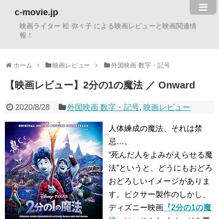
c-movie.jp
映画ライター 松 弥々子 による映画レビューと映画関連情
報！
ホーム
映画レビュー
外国映画 数字・記号
【映画レビュー】2分の1の魔法 ／ Onward
2020/8/28
外国映画 数字・記号
,
映画レビュー
人体練成の魔法、それは禁
忌…。
“死んだ人をよみがえらせる魔
法”というと、どうにもおどろ
おどろしいイメージがありま
す。ピクサー製作のしかし、
ディズニー映画
『2分の1の魔