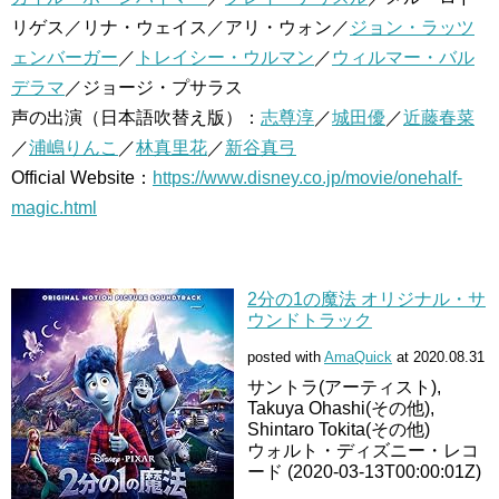
リゲス／リナ・ウェイス／アリ・ウォン／
ジョン・ラッツ
ェンバーガー
／
トレイシー・ウルマン
／
ウィルマー・バル
デラマ
／ジョージ・プサラス
声の出演（日本語吹替え版）：
志尊淳
／
城田優
／
近藤春菜
／
浦嶋りんこ
／
林真里花
／
新谷真弓
Official Website：
https://www.disney.co.jp/movie/onehalf-
magic.html
2分の1の魔法 オリジナル・サ
ウンドトラック
posted with
AmaQuick
at 2020.08.31
サントラ(アーティスト),
Takuya Ohashi(その他),
Shintaro Tokita(その他)
ウォルト・ディズニー・レコ
ード (2020-03-13T00:00:01Z)