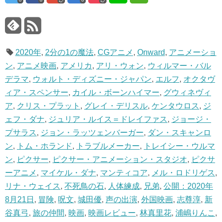
2020年
,
2分の1の魔法
,
CGアニメ
,
Onward
,
アニメーショ
ン
,
アニメ映画
,
アメリカ
,
アリ・ウォン
,
ウィルマー・バル
デラマ
,
ウォルト・ディズニー・ジャパン
,
エルフ
,
オクタヴ
ィア・スペンサー
,
カイル・ボーンハイマー
,
グウィネヴィ
ア
,
クリス・プラット
,
グレイ・デリスル
,
ケンタウロス
,
ジ
ェフ・ダナ
,
ジュリア・ルイス＝ドレイファス
,
ジョージ・
プサラス
,
ジョン・ラッツェンバーガー
,
ダン・スキャンロ
ン
,
トム・ホランド
,
トラブルメーカー
,
トレイシー・ウルマ
ン
,
ピクサー
,
ピクサー・アニメーション・スタジオ
,
ピクサ
ーアニメ
,
マイケル・ダナ
,
マンティコア
,
メル・ロドリゲス
,
リナ・ウェイス
,
不死鳥の石
,
人体練成
,
兄弟
,
公開：2020年
8月21日
,
冒険
,
呪文
,
城田優
,
声の出演
,
外国映画
,
志尊淳
,
新
谷真弓
,
旅の仲間
,
映画
,
映画レビュー
,
林真里花
,
浦嶋りんこ
,