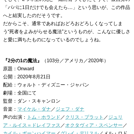
「パパに1日だけでも会えたら…」という思いが、この作品
へと結実したのだそうです。
だからこそ、通常であればおどろおどろしくなってしま
う“死者をよみがらせる魔法”というものが、こんなに優しさ
と愛に満ちたものになっているのでしょうね。
『2分の1の魔法』
（103分／アメリカ／2020年）
原題：Onward
公開：2020年8月21日
配給：ウォルト・ディズニー・ジャパン
劇場：全国にて
監督：ダン・スキャンロン
音楽：
マイケル・ダナ
／
ジェフ・ダナ
声の出演：
トム・ホランド
／
クリス・プラット
／
ジュリ
ア・ルイス＝ドレイファス
／
オクタヴィア・スペンサー
／
カイル・ボーンハイマー
／
グレイ・デリスル
／メル・ロド