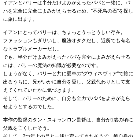
イアンとバリーは半分だけよみがえったパパと一緒に、パ
パを完全に完全によみがえらせるため、“不死鳥の石”を探し
に旅に出ます。
イアンにとってバリーは、ちょっとうっとうしい存在。
ファッションもダサいし、魔法オタクだし、近所でも有名
なトラブルメーカーだし。
でも、半分だけよみがえったパパを完全によみがえらせる
には、バリーの魔法の知識が必要なのです。
しょうがなく、バリーと共に愛車の“グウィネヴィア”で旅に
出るうちに、兄がいかに自分を愛し、父親代わりとして支
えてくれていたかに気づきます。
そして、バリーのために、自分も全力でパパをよみがえら
せようとするのでした。
本作の監督のダン・スキャンロン監督は、自分が1歳の頃に
父親を亡くしたそう。
そして、2つ年上の兄と一緒に育ってきたそうで、彼自身の