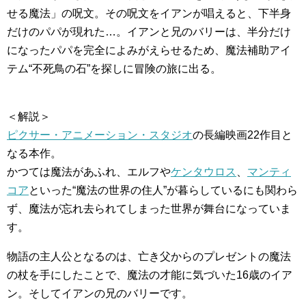
せる魔法」の呪文。その呪文をイアンが唱えると、下半身
だけのパパが現れた…。イアンと兄のバリーは、半分だけ
になったパパを完全によみがえらせるため、魔法補助アイ
テム“不死鳥の石”を探しに冒険の旅に出る。
＜解説＞
ピクサー・アニメーション・スタジオ
の長編映画22作目と
なる本作。
かつては魔法があふれ、エルフや
ケンタウロス
、
マンティ
コア
といった“魔法の世界の住人”が暮らしているにも関わら
ず、魔法が忘れ去られてしまった世界が舞台になっていま
す。
物語の主人公となるのは、亡き父からのプレゼントの魔法
の杖を手にしたことで、魔法の才能に気づいた16歳のイア
ン。そしてイアンの兄のバリーです。