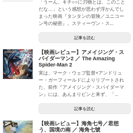
「うーん、キチ○○に刃物とは、このこと
だな…」という感想が思わず浮かんでし
まった映画『タンタンの冒険／ユニコー
ン号の秘密』。スティーヴン・ス...
記事を読む
【映画レビュー】アメイジング・ス
パイダーマン2 ／ The Amazing
Spider-Man 2
実は、マーク・ウェブ監督×アンドリュ
ー・ガーフィールドによりリブートされ
た、前作『アメイジング・スパイダーマ
ン』には、あんまりピンと来ず、「...
記事を読む
【映画レビュー】海角七号／君想
う、国境の南 ／ 海角七號