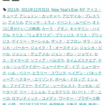
2011年
,
2011年12月31日
,
New Year's Eve
,
NY
,
アイス・
キューブ
,
アシュトン・カッチャー
,
アビゲイル・ブレスリ
ン
,
アメリカ
,
アリッサ・ミラノ
,
イベント・ムービー
,
オト
コに見せたいこの映画
,
カーラ・グギノ
,
キャサリン・ハイ
グル
,
クリス・“リュダクリス”・ブリッジス
,
クリス・ブリッ
ジス
,
ゲイリー・マーシャル
,
ザック・エフロン
,
サラ・ジェ
シカ・パーカー
,
ジェイク・T・オースティン
,
ジェシカ・ビ
ール
,
ジョシュ・デュアメル
,
ジョン・ボン・ジョヴィ
,
セ
ス・マイヤーズ
,
ソフィア・ベルガラ
,
タイムズスクエア
,
テ
ィル・シュヴァイガー
,
ニューイヤーズ・イブ
,
ニューヨー
ク
,
ハル・ベリー
,
ヒラリー・スワンク
,
ヘイデン・パネッテ
ィーア
,
ヘクター・エリゾンド
,
ポール・ドロップ
,
ミシェ
ル・ファイファー
,
ライアン・シークレスト
,
ラッセル・ピ
ーターズ
,
リー・ミシェル
,
リュダクリス
,
ロバート・デ・ニ
ーロ
,
ロマンティック・コメディ
,
ワーナー・ブラザース映
画
,
公開：2011年12月23日
,
外国映画
,
大晦日
,
映画
,
映画レ