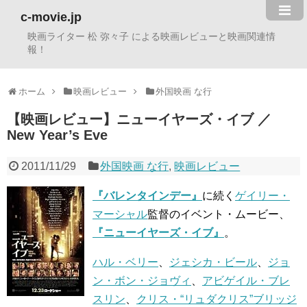
c-movie.jp
映画ライター 松 弥々子 による映画レビューと映画関連情
報！
ホーム
映画レビュー
外国映画 な行
【映画レビュー】ニューイヤーズ・イブ ／
New Year’s Eve
2011/11/29
外国映画 な行
,
映画レビュー
『バレンタインデー』
に続く
ゲイリー・
マーシャル
監督のイベント・ムービー、
『ニューイヤーズ・イブ』
。
ハル・ベリー
、
ジェシカ・ビール
、
ジョ
ン・ボン・ジョヴィ
、
アビゲイル・ブレ
スリン
、
クリス・“リュダクリス”ブリッジ