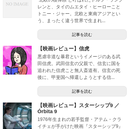
レンと、タイのムエタイ・ヒーローこと
トニー・ジャー。北欧と東南アジアとい
う、まったく違う世界で生まれ...
記事を読む
【映画レビュー】信虎
悪虐非道な暴君というイメージのある武
田信虎。武田信玄の父親で、信玄に国を
追われた信虎こと無人斎道有。信玄の死
後に、甲斐国へ帰還しようとする信...
記事を読む
【映画レビュー】スターシップ9 ／
Órbita 9
1976年生まれの若手監督・アテム・クラ
イチェが手がけた映画『スターシップ9』