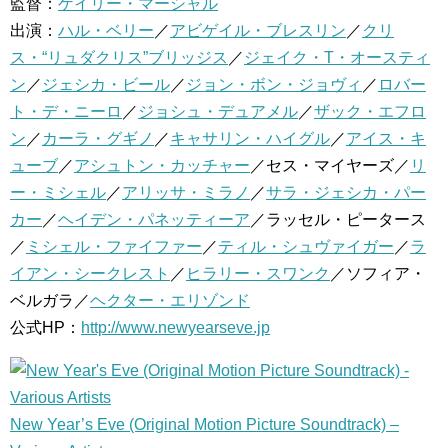
監督：
ゲイリー・マーシャル
出演：
ハル・ベリー
／
アビゲイル・ブレスリン
／
クリ
ス・“リュダクリス”ブリッジス
／
ジェイク・T・オースティ
ン
／
ジェシカ・ビール
／
ジョン・ボン・ジョヴィ
／
ロバー
ト・デ・ニーロ
／
ジョシュ・デュアメル
／
ザック・エフロ
ン
／
カーラ・グギノ
／
キャサリン・ハイグル
／
アイス・キ
ューブ
／
アシュトン・カッチャー
／セス・マイヤーズ／
リ
ー・ミシェル
／
アリッサ・ミラノ
／
サラ・ジェシカ・パー
カー
／
ヘイデン・パネッティーア
／ラッセル・ピータース
／
ミシェル・ファイファー
／
ティル・シュヴァイガー
／
ラ
イアン・シークレスト
／
ヒラリー・スワンク
／ソフィア・
ベルガラ／
ヘクター・エリゾンド
公式HP：
http://www.newyearseve.jp
New Year’s Eve (Original Motion Picture Soundtrack) –