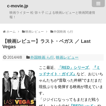
c-movie.jp
映画ライター 松 弥々子 による映画レビューと映画関連情
報！
ホーム
映画レビュー
外国映画 ら行
【映画レビュー】ラスト・ベガス ／ Last
Vegas
2014/4/8
外国映画 ら行
,
映画レビュー
ここ最近、
「RED」シリーズ
、
『ミ
ッドナイト・ガイズ』
など、おじいち
ゃんたちが“昔取った杵柄”でまだまだ
現役ぶりを発揮する映画が増えていま
す。
「ジジイになっってもまだまだ戦う
ぜ！」というのが
『RED/レッド』
や