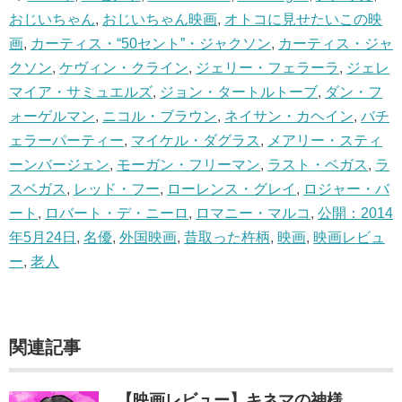
おじいちゃん
,
おじいちゃん映画
,
オトコに見せたいこの映
画
,
カーティス・“50セント”・ジャクソン
,
カーティス・ジャ
クソン
,
ケヴィン・クライン
,
ジェリー・フェラーラ
,
ジェレ
マイア・サミュエルズ
,
ジョン・タートルトーブ
,
ダン・フ
ォーゲルマン
,
ニコル・ブラウン
,
ネイサン・カヘイン
,
バチ
ェラーパーティー
,
マイケル・ダグラス
,
メアリー・スティ
ーンバージェン
,
モーガン・フリーマン
,
ラスト・ベガス
,
ラ
スベガス
,
レッド・フー
,
ローレンス・グレイ
,
ロジャー・バ
ート
,
ロバート・デ・ニーロ
,
ロマニー・マルコ
,
公開：2014
年5月24日
,
名優
,
外国映画
,
昔取った杵柄
,
映画
,
映画レビュ
ー
,
老人
関連記事
【映画レビュー】キネマの神様