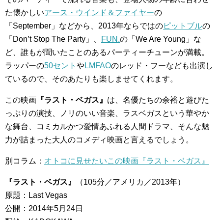
た懐かしい
アース・ウインド＆ファイヤー
の
「September」などから、2013年ならではの
ピットブル
の
「Don’t Stop The Party」、
FUN.
の「We Are Young」な
ど、誰もが聞いたことのあるパーティーチューンが満載。
ラッパーの
50セント
や
LMFAO
のレッド・フーなども出演し
ているので、そのあたりも楽しませてくれます。
この映画
『ラスト・ベガス』
は、名優たちの余裕と遊びた
っぷりの演技、ノリのいい音楽、ラスベガスという華やか
な舞台、コミカルかつ愛情あふれる人間ドラマ、そんな魅
力が詰まった大人のコメディ映画と言えるでしょう。
別コラム：
オトコに見せたいこの映画『ラスト・ベガス』
『ラスト・ベガス』
（105分／アメリカ／2013年）
原題：Last Vegas
公開：2014年5月24日