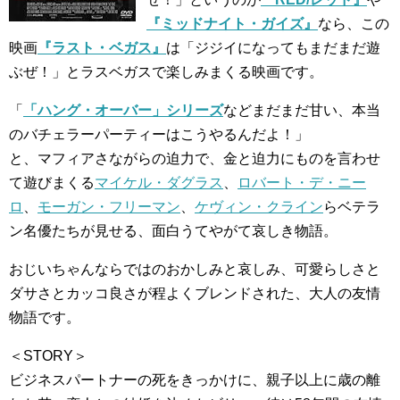
『ミッドナイト・ガイズ』
なら、この
映画
『ラスト・ベガス』
は「ジジイになってもまだまだ遊
ぶぜ！」とラスベガスで楽しみまくる映画です。
「
「ハング・オーバー」シリーズ
などまだまだ甘い、本当
のバチェラーパーティーはこうやるんだよ！」
と、マフィアさながらの迫力で、金と迫力にものを言わせ
て遊びまくる
マイケル・ダグラス
、
ロバート・デ・ニー
ロ
、
モーガン・フリーマン
、
ケヴィン・クライン
らベテラ
ン名優たちが見せる、面白うてやがて哀しき物語。
おじいちゃんならではのおかしみと哀しみ、可愛らしさと
ダサさとカッコ良さが程よくブレンドされた、大人の友情
物語です。
＜STORY＞
ビジネスパートナーの死をきっかけに、親子以上に歳の離