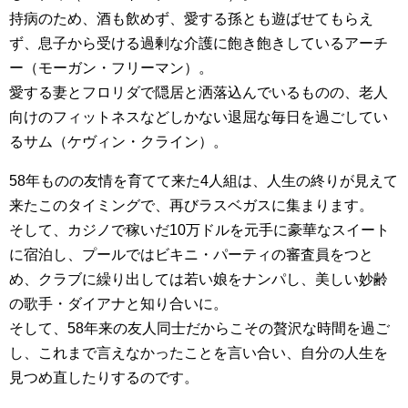
持病のため、酒も飲めず、愛する孫とも遊ばせてもらえ
ず、息子から受ける過剰な介護に飽き飽きしているアーチ
ー（モーガン・フリーマン）。
愛する妻とフロリダで隠居と洒落込んでいるものの、老人
向けのフィットネスなどしかない退屈な毎日を過ごしてい
るサム（ケヴィン・クライン）。
58年ものの友情を育てて来た4人組は、人生の終りが見えて
来たこのタイミングで、再びラスベガスに集まります。
そして、カジノで稼いだ10万ドルを元手に豪華なスイート
に宿泊し、プールではビキニ・パーティの審査員をつと
め、クラブに繰り出しては若い娘をナンパし、美しい妙齢
の歌手・ダイアナと知り合いに。
そして、58年来の友人同士だからこその贅沢な時間を過ご
し、これまで言えなかったことを言い合い、自分の人生を
見つめ直したりするのです。