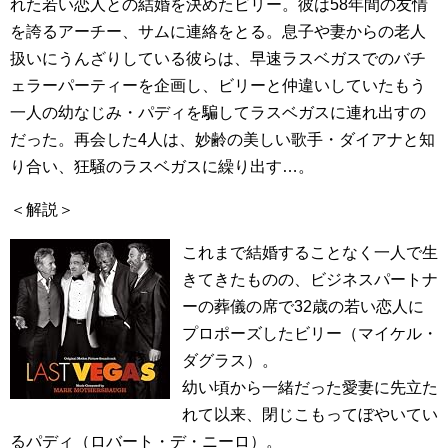
れた若い恋人との結婚を決めたビリー。彼は58年間の友情
を誇るアーチー、サムに連絡をとる。息子や妻からの老人
扱いにうんざりしている彼らは、早速ラスベガスでのバチ
ェラーパーティーを企画し、ビリーと仲違いしていたもう
一人の幼なじみ・パディを騙してラスベガスに連れ出すの
だった。再会した4人は、妙齢の美しい歌手・ダイアナと知
り合い、狂騒のラスベガスに繰り出す…。
＜解説＞
これまで結婚することなく一人で生
きてきたものの、ビジネスパートナ
ーの葬儀の席で32歳の若い恋人に
プロポーズしたビリー（マイケル・
ダグラス）。
幼い頃から一緒だった愛妻に先立た
れて以来、閉じこもってぼやいてい
るパディ（ロバート・デ・ニーロ）。