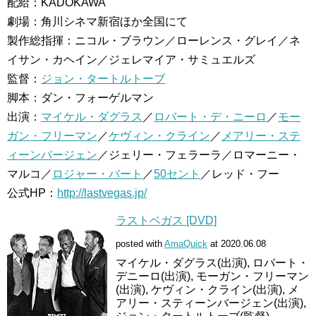
配給：KADOKAWA
劇場：角川シネマ新宿ほか全国にて
製作総指揮：ニコル・ブラウン／ローレンス・グレイ／ネ
イサン・カヘイン／ジェレマイア・サミュエルズ
監督：
ジョン・タートルトーブ
脚本：ダン・フォーゲルマン
出演：
マイケル・ダグラス
／
ロバート・デ・ニーロ
／
モー
ガン・フリーマン
／
ケヴィン・クライン
／
メアリー・ステ
ィーンバージェン
／ジェリー・フェラーラ／ロマーニー・
マルコ／
ロジャー・バート
／
50セント
／レッド・フー
公式HP：
http://lastvegas.jp/
ラストベガス [DVD]
posted with
AmaQuick
at 2020.06.08
マイケル・ダグラス(出演), ロバート・
デニーロ(出演), モーガン・フリーマン
(出演), ケヴィン・クライン(出演), メ
アリー・スティーンバージェン(出演),