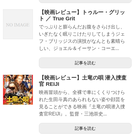
【映画レビュー】トゥルー・グリッ
ト ／ True Grit
でっぷりと膨らんだお腹をさらけ出し、
いぎたなく眠りこけたりしてしまうジェ
フ・ブリッジスの演技がなんとも素晴ら
しい、ジョエル＆イーサン・コーエ...
記事を読む
【映画レビュー】土竜の唄 潜入捜査
官 REIJI
映画冒頭から、全裸で車にくくりつけら
れた生田斗真のあられもない姿や顔芸を
見ることができる映画『土竜の唄潜入捜
査官REIJI』。監督・三池崇史...
記事を読む