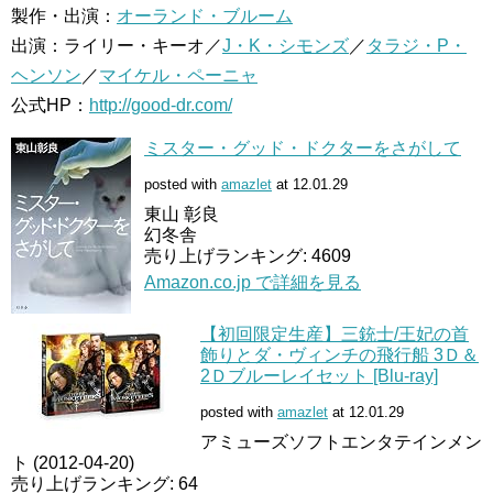
製作・出演：
オーランド・ブルーム
出演：ライリー・キーオ／
J・K・シモンズ
／
タラジ・P・
ヘンソン
／
マイケル・ペーニャ
公式HP：
http://good-dr.com/
ミスター・グッド・ドクターをさがして
posted with
amazlet
at 12.01.29
東山 彰良
幻冬舎
売り上げランキング: 4609
Amazon.co.jp で詳細を見る
【初回限定生産】三銃士/王妃の首
飾りとダ・ヴィンチの飛行船 3Ｄ＆
2Ｄブルーレイセット [Blu-ray]
posted with
amazlet
at 12.01.29
アミューズソフトエンタテインメン
ト (2012-04-20)
売り上げランキング: 64