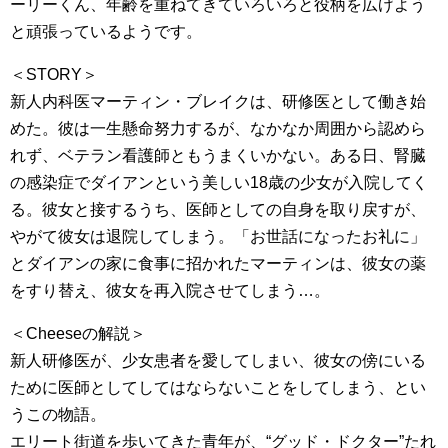
ーリーくん、年齢を重ねてきていろいろと役柄を広げよう
と頑張っているようです。
＜STORY＞
新人内科医マーティン・ブレイクは、研修医として働き始
めた。彼は一生懸命努力するが、なかなか周囲から認めら
れず、ベテラン看護師ともうまくいかない。ある日、腎臓
の感染症でダイアンという美しい18歳の少女が入院してく
る。彼女と接するうち、医師としての自身を取り戻すが、
やがて彼女は退院してしまう。「お世話になったお礼に」
とダイアンの家に食事に招かれたマーティンは、彼女の薬
をすり替え、彼女を再入院させてしまう…。
＜Cheeseの解説＞
新人研修医が、少女患者を愛してしまい、彼女の傍にいる
ために医師としてしてはならないことをしてしまう、とい
うこの物語。
エリート街道を歩いてきた青年が、“グッド・ドクター”たれ