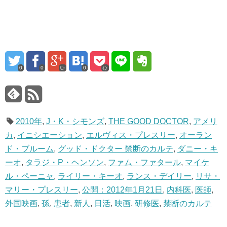
0
0
0
2010年
,
J・K・シモンズ
,
THE GOOD DOCTOR
,
アメリ
カ
,
イニシエーション
,
エルヴィス・プレスリー
,
オーラン
ド・ブルーム
,
グッド・ドクター 禁断のカルテ
,
ダニー・キ
ーオ
,
タラジ・P・ヘンソン
,
ファム・ファタール
,
マイケ
ル・ペーニャ
,
ライリー・キーオ
,
ランス・デイリー
,
リサ・
マリー・プレスリー
,
公開：2012年1月21日
,
内科医
,
医師
,
外国映画
,
孫
,
患者
,
新人
,
日活
,
映画
,
研修医
,
禁断のカルテ