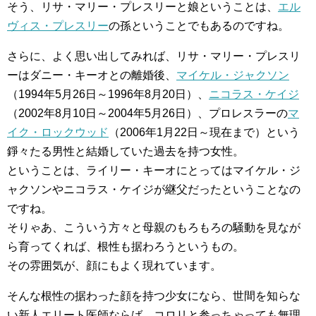
そう、リサ・マリー・プレスリーと娘ということは、
エル
ヴィス・プレスリー
の孫ということでもあるのですね。
さらに、よく思い出してみれば、リサ・マリー・プレスリ
ーはダニー・キーオとの離婚後、
マイケル・ジャクソン
（1994年5月26日～1996年8月20日）、
ニコラス・ケイジ
（2002年8月10日～2004年5月26日）、プロレスラーの
マ
イク・ロックウッド
（2006年1月22日～現在まで）という
錚々たる男性と結婚していた過去を持つ女性。
ということは、ライリー・キーオにとってはマイケル・ジ
ャクソンやニコラス・ケイジが継父だったということなの
ですね。
そりゃあ、こういう方々と母親のもろもろの騒動を見なが
ら育ってくれば、根性も据わろうというもの。
その雰囲気が、顔にもよく現れています。
そんな根性の据わった顔を持つ少女になら、世間を知らな
い新人エリート医師ならば、コロリと参っちゃっても無理