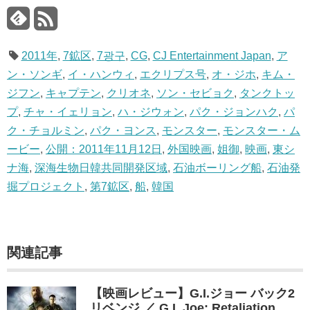
2011年
,
7鉱区
,
7광구
,
CG
,
CJ Entertainment Japan
,
ア
ン・ソンギ
,
イ・ハンウィ
,
エクリプス号
,
オ・ジホ
,
キム・
ジフン
,
キャプテン
,
クリオネ
,
ソン・セビョク
,
タンクトッ
プ
,
チャ・イェリョン
,
ハ・ジウォン
,
パク・ジョンハク
,
パ
ク・チョルミン
,
パク・ヨンス
,
モンスター
,
モンスター・ム
ービー
,
公開：2011年11月12日
,
外国映画
,
姐御
,
映画
,
東シ
ナ海
,
深海生物日韓共同開発区域
,
石油ボーリング船
,
石油発
掘プロジェクト
,
第7鉱区
,
船
,
韓国
関連記事
【映画レビュー】G.I.ジョー バック2
リベンジ ／ G.I. Joe: Retaliation