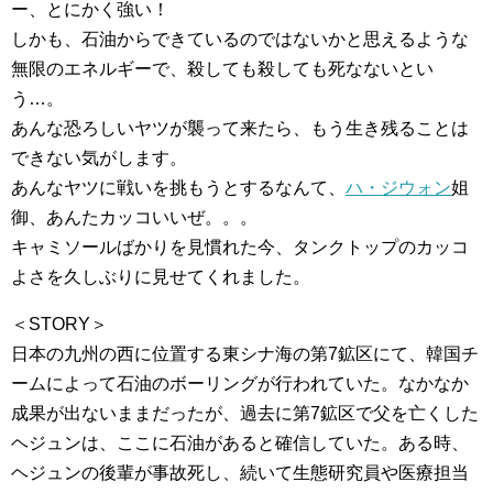
ー、とにかく強い！
しかも、石油からできているのではないかと思えるような
無限のエネルギーで、殺しても殺しても死なないとい
う…。
あんな恐ろしいヤツが襲って来たら、もう生き残ることは
できない気がします。
あんなヤツに戦いを挑もうとするなんて、
ハ・ジウォン
姐
御、あんたカッコいいぜ。。。
キャミソールばかりを見慣れた今、タンクトップのカッコ
よさを久しぶりに見せてくれました。
＜STORY＞
日本の九州の西に位置する東シナ海の第7鉱区にて、韓国チ
ームによって石油のボーリングが行われていた。なかなか
成果が出ないままだったが、過去に第7鉱区で父を亡くした
ヘジュンは、ここに石油があると確信していた。ある時、
ヘジュンの後輩が事故死し、続いて生態研究員や医療担当