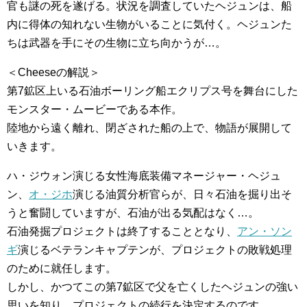
官も謎の死を遂げる。状況を調査していたヘジュンは、船
内に得体の知れない生物がいることに気付く。ヘジュンた
ちは武器を手にその生物に立ち向かうが…。
＜Cheeseの解説＞
第7鉱区上いる石油ボーリング船エクリプス号を舞台にした
モンスター・ムービーである本作。
陸地から遠く離れ、閉ざされた船の上で、物語が展開して
いきます。
ハ・ジウォン演じる女性海底装備マネージャー・ヘジュ
ン、
オ・ジホ
演じる油質分析官らが、日々石油を掘り出そ
うと奮闘していますが、石油が出る気配はなく…。
石油発掘プロジェクトは終了することとなり、
アン・ソン
ギ
演じるベテランキャプテンが、プロジェクトの敗戦処理
のために就任します。
しかし、かつてこの第7鉱区で父を亡くしたヘジュンの強い
思いを知り、プロジェクトの続行を決定するのです。