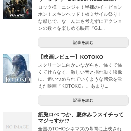
ロック様！ニンジャ！半裸のイ・ビョン
ホン！スキンヘッド！核ミサイル祭り！
な感じで、なーんにも考えずにアクショ
ンの数々を楽しめる映画『G.I....
記事を読む
【映画レビュー】KOTOKO
スクリーンに向かいながらも、怖くて怖
くて仕方なく、激しい音と揺れ動く映像
に、追いつめられていくような感覚を覚
えた映画『KOTOKO』。あまり...
記事を読む
紙兎ロぺ つか、夏休みラスイチって
マジっすか!?
全国のTOHOシネマズの幕間に上映され