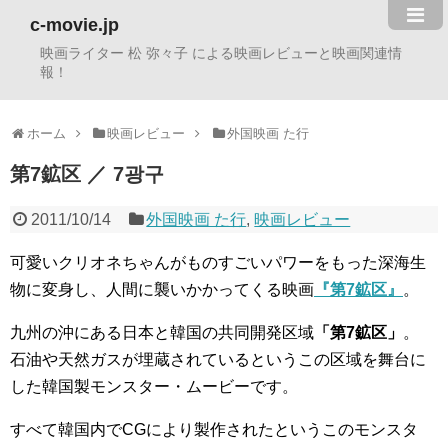
c-movie.jp
映画ライター 松 弥々子 による映画レビューと映画関連情
報！
ホーム
映画レビュー
外国映画 た行
第7鉱区 ／ 7광구
2011/10/14
外国映画 た行
,
映画レビュー
可愛いクリオネちゃんがものすごいパワーをもった深海生
物に変身し、人間に襲いかかってくる映画
『第7鉱区』
。
九州の沖にある日本と韓国の共同開発区域
「第7鉱区」
。
石油や天然ガスが埋蔵されているというこの区域を舞台に
した韓国製モンスター・ムービーです。
すべて韓国内でCGにより製作されたというこのモンスタ