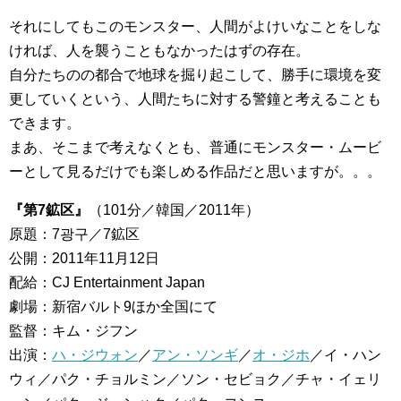
それにしてもこのモンスター、人間がよけいなことをしな
ければ、人を襲うこともなかったはずの存在。
自分たちのの都合で地球を掘り起こして、勝手に環境を変
更していくという、人間たちに対する警鐘と考えることも
できます。
まあ、そこまで考えなくとも、普通にモンスター・ムービ
ーとして見るだけでも楽しめる作品だと思いますが。。。
『第7鉱区』
（101分／韓国／2011年）
原題：7광구／7鉱区
公開：2011年11月12日
配給：CJ Entertainment Japan
劇場：新宿バルト9ほか全国にて
監督：キム・ジフン
出演：
ハ・ジウォン
／
アン・ソンギ
／
オ・ジホ
／イ・ハン
ウィ／パク・チョルミン／ソン・セビョク／チャ・イェリ