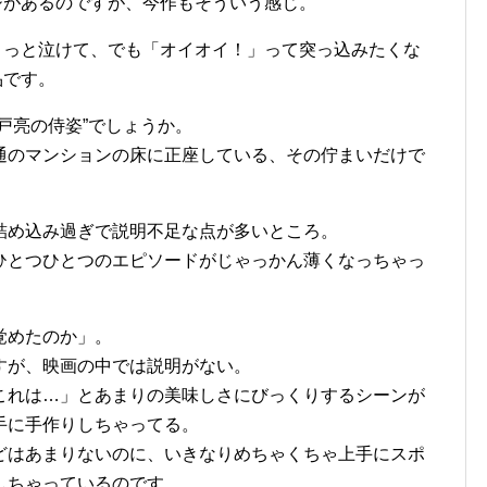
ジがあるのですが、今作もそういう感じ。
ょっと泣けて、でも「オイオイ！」って突っ込みたくな
品です。
戸亮の侍姿”でしょうか。
通のマンションの床に正座している、その佇まいだけで
詰め込み過ぎで説明不足な点が多いところ。
ひとつひとつのエピソードがじゃっかん薄くなっちゃっ
覚めたのか」。
すが、映画の中では説明がない。
これは…」とあまりの美味しさにびっくりするシーンが
手に手作りしちゃってる。
どはあまりないのに、いきなりめちゃくちゃ上手にスポ
しちゃっているのです。