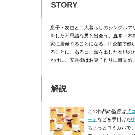
STORY
息子・友也と二人暮らしのシングルマ
をした不思議な男と出会う。直参・木
家に居候することになる。IT企業で働
ることに。ある日、熱を出した友也の
かけに、安兵衛はお菓子作りに目覚め
解説
この作品の監督は
『
ー』
などを手掛けた
ちょっとコミカルで