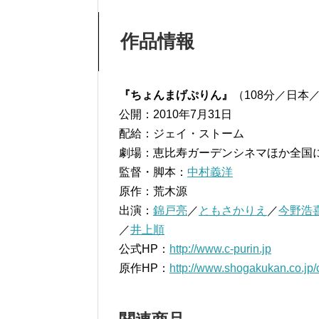
作品情報
『ちょんまげぷりん』
（108分／日本／
公開：2010年7月31日
配給：ジェイ・ストーム
劇場：恵比寿ガーデンシネマほか全国
監督・脚本：
中村義洋
原作：荒木源
出演：
錦戸亮
／
ともさかりえ
／
今野浩
／
井上順
公式HP：
http://www.c-purin.jp
原作HP：
http://www.shogakukan.co.jp/