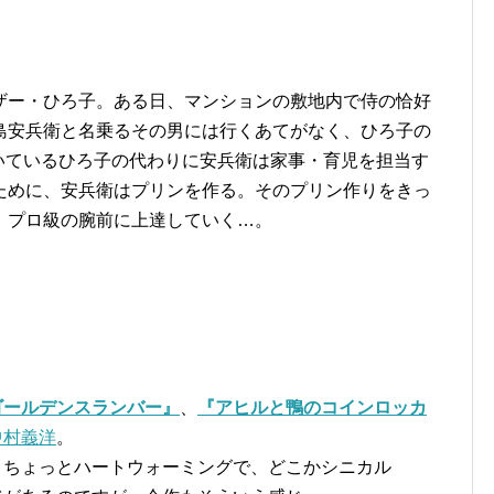
ザー・ひろ子。ある日、マンションの敷地内で侍の恰好
島安兵衛と名乗るその男には行くあてがなく、ひろ子の
いているひろ子の代わりに安兵衛は家事・育児を担当す
ために、安兵衛はプリンを作る。そのプリン作りをきっ
、プロ級の腕前に上達していく…。
ゴールデンスランバー』
、
『アヒルと鴨のコインロッカ
中村義洋
。
、ちょっとハートウォーミングで、どこかシニカル