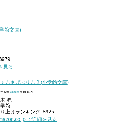
学館文庫)
979
詳細を見る
ょんまげぷりん 2 (小学館文庫)
ted with
amazlet
at 10.06.27
木 源
小学館
り上げランキング: 8925
mazon.co.jp で詳細を見る