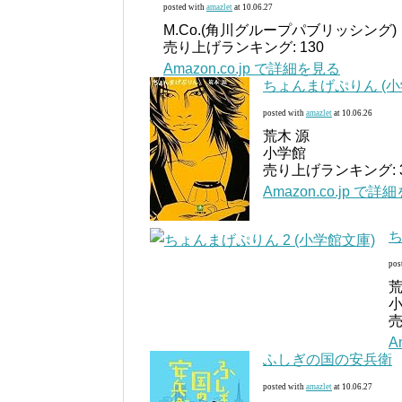
posted with
amazlet
at 10.06.27
M.Co.(角川グループパブリッシング)
売り上げランキング: 130
Amazon.co.jp で詳細を見る
ちょんまげぷりん (小
posted with
amazlet
at 10.06.26
荒木 源
小学館
売り上げランキング: 3
Amazon.co.jp で
ち
pos
荒
売
A
ふしぎの国の安兵衛
posted with
amazlet
at 10.06.27