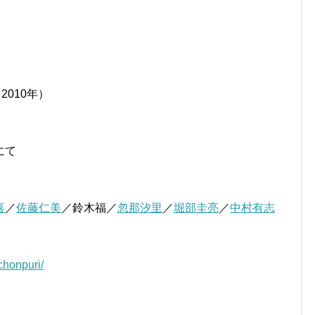
2010年）
にて
喜
／
佐藤仁美
／鈴木福／
忽那汐里
／
堀部圭亮
／
中村有志
chonpuri/