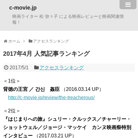
c-movie.jp
映画ライター 松 弥々子 による映画レビューと映画関連情
報！
ホーム
アクセスランキング
2017年4月 人気記事ランキング
2017/5/1
アクセスランキング
＜1位＞
背徳の王宮 ／ 간신 姦臣
（2016.03.14 UP）
http://c-movie.jp/review/the-treacherous/
＜2位＞
『はじまりへの旅』シュリー・クルックス／チャーリー・
ショットウェル／ジョージ・マッケイ カンヌ映画祭特別
インタビュー
（2017.03.21 UP）