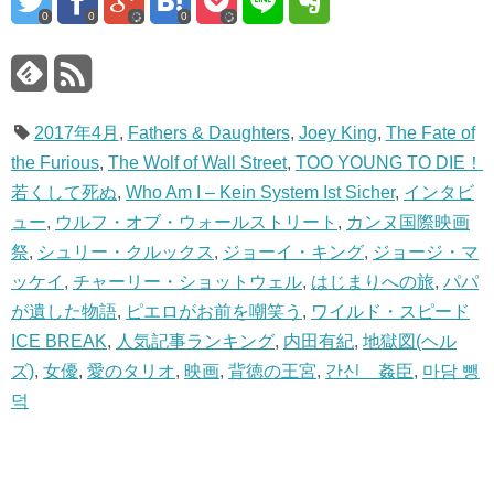
0
0
0
2017年4月
,
Fathers & Daughters
,
Joey King
,
The Fate of
the Furious
,
The Wolf of Wall Street
,
TOO YOUNG TO DIE！
若くして死ぬ
,
Who Am I – Kein System Ist Sicher
,
インタビ
ュー
,
ウルフ・オブ・ウォールストリート
,
カンヌ国際映画
祭
,
シュリー・クルックス
,
ジョーイ・キング
,
ジョージ・マ
ッケイ
,
チャーリー・ショットウェル
,
はじまりへの旅
,
パパ
が遺した物語
,
ピエロがお前を嘲笑う
,
ワイルド・スピード
ICE BREAK
,
人気記事ランキング
,
内田有紀
,
地獄図(ヘル
ズ)
,
女優
,
愛のタリオ
,
映画
,
背徳の王宮
,
간신 姦臣
,
마담 뺑
덕