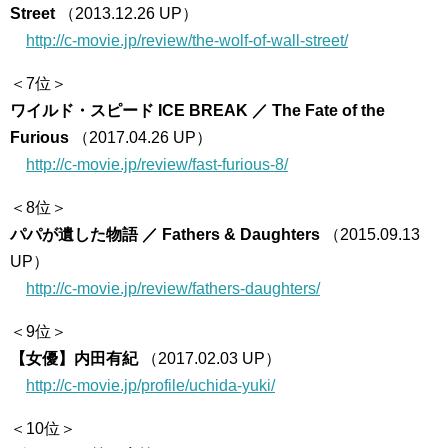
Street
（2013.12.26 UP）
http://c-movie.jp/review/the-wolf-of-wall-street/
＜7位＞
ワイルド・スピード ICE BREAK ／ The Fate of the
Furious
（2017.04.26 UP）
http://c-movie.jp/review/fast-furious-8/
＜8位＞
パパが遺した物語 ／ Fathers & Daughters
（2015.09.13
UP）
http://c-movie.jp/review/fathers-daughters/
＜9位＞
【女優】内田有紀
（2017.02.03 UP）
http://c-movie.jp/profile/uchida-yuki/
＜10位＞